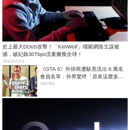
史上最大DDoS攻擊！「KimWolf」殭屍網路主謀被
捕，破紀錄30Tbps流量癱瘓全球！
雲端/資訊安全
《GTA 5》外掛商遭駭竟流出 6 萬名
會員名單：外界驚呼「原來這麼多人
在開掛！」
遊戲/電競