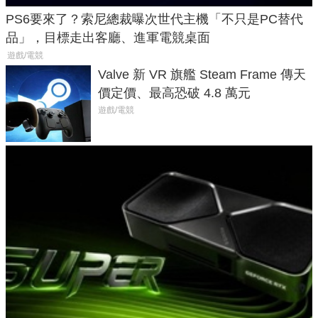
PS6要來了？索尼總裁曝次世代主機「不只是PC替代
品」，目標走出客廳、進軍電競桌面
遊戲/電競
Valve 新 VR 旗艦 Steam Frame 傳天
價定價、最高恐破 4.8 萬元
遊戲/電競