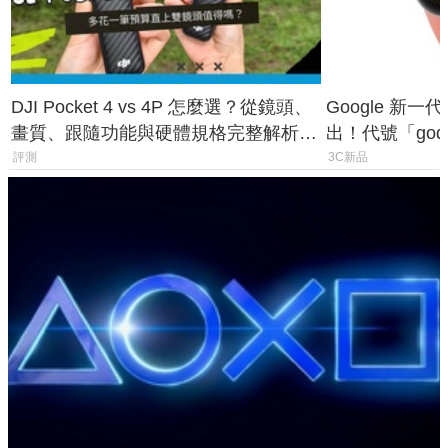
DJI Pocket 4 vs 4P 怎麼選？從鏡頭、
Google 新一代 
畫質、跟隨功能與硬體規格完整解析，
出！代號「god
一次看懂兩台差異
鎖定 AI 應用
評測
3C新品