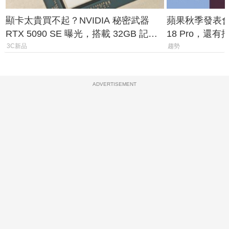
顯卡太貴買不起？NVIDIA 秘密武器
蘋果秋季發表會大
RTX 5090 SE 曝光，搭載 32GB 記憶
18 Pro，還
體
測一次看
3C新品
趨勢
ADVERTISEMENT