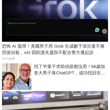
恐怖 AI 濫用！美國男子用 Grok 生成數千張兒童不雅
照後自殺，xAI 因防護失靈與不配合警方遭起訴
AI/大數據
找了半輩子求助偵探都沒用！66歲加
拿大男子靠ChatGPT，成功找回失散
50年家人