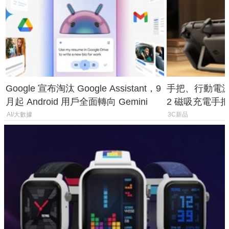
Google 宣布淘汰 Google Assistant，9
手把、行動電源合體
月起 Android 用戶全面轉向 Gemini
2 磁吸充電手把
倍
AI/大數據
3C新品