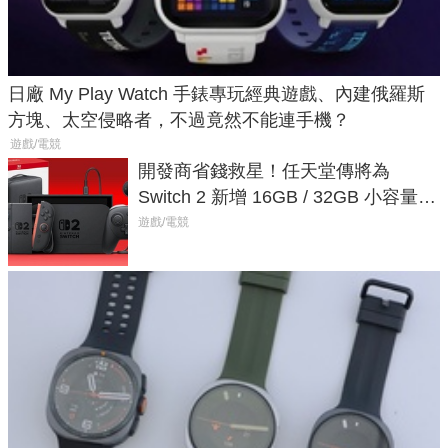
日廠 My Play Watch 手錶專玩經典遊戲、內建俄羅斯
方塊、太空侵略者，不過竟然不能連手機？
遊戲/電競
開發商省錢救星！任天堂傳將為
Switch 2 新增 16GB / 32GB 小容量遊
戲卡的選擇
遊戲/電競