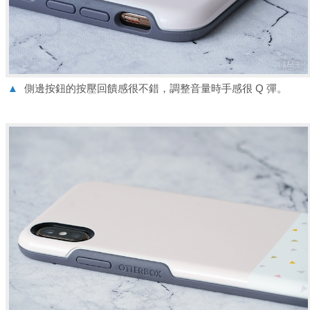
▲
側邊按鈕的按壓回饋感很不錯，調整音量時手感很 Q 彈。