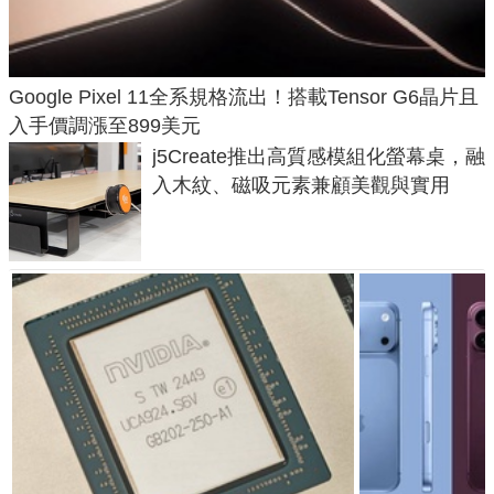
Google Pixel 11全系規格流出！搭載Tensor G6晶片且
入手價調漲至899美元
j5Create推出高質感模組化螢幕桌，融
入木紋、磁吸元素兼顧美觀與實用