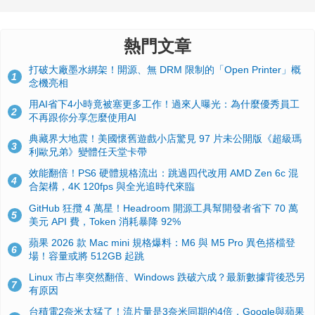
熱門文章
打破大廠墨水綁架！開源、無 DRM 限制的「Open Printer」概
1
念機亮相
用AI省下4小時竟被塞更多工作！過來人曝光：為什麼優秀員工
2
不再跟你分享怎麼使用AI
典藏界大地震！美國懷舊遊戲小店驚見 97 片未公開版《超級瑪
3
利歐兄弟》變體任天堂卡帶
效能翻倍！PS6 硬體規格流出：跳過四代改用 AMD Zen 6c 混
4
合架構，4K 120fps 與全光追時代來臨
GitHub 狂攬 4 萬星！Headroom 開源工具幫開發者省下 70 萬
5
美元 API 費，Token 消耗暴降 92%
蘋果 2026 款 Mac mini 規格爆料：M6 與 M5 Pro 異色搭檔登
6
場！容量或將 512GB 起跳
Linux 市占率突然翻倍、Windows 跌破六成？最新數據背後恐另
7
有原因
台積電2奈米太猛了！流片量是3奈米同期的4倍，Google與蘋果