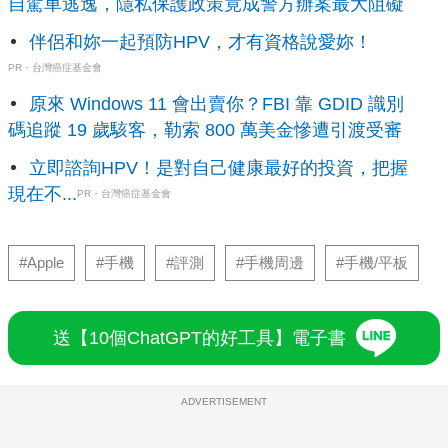
自駕車逃逸，隱私保護政策竟成警方辦案最大阻礙
伴侶和妳一起預防HPV，才有資格說愛妳！
PR・台灣癌症基金會
原來 Windows 11 會出賣你？FBI 靠 GDID 識別
碼追蹤 19 歲駭客，勒索 800 萬美金慘遭引渡受審
立即諮詢HPV！是對自己健康最好的投資，把握
現在不...
PR・台灣癌症基金會
#Apple
#手機
#評測
#手機周邊
#手機/平板
送【10個ChatGPT的好工具】電子書
ADVERTISEMENT