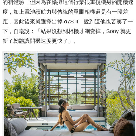
的初體驗：但因為在婚攝這個行業很重視機身的開機速
度，加上電池續航力與傳統的單眼相機還是有一段差
距，因此後來就選擇出掉 α7S II。說到這他也苦笑了一
下，自嘲說：「結果沒想到相機才剛賣掉，Sony 就更
新了韌體讓開機速度更快了」。