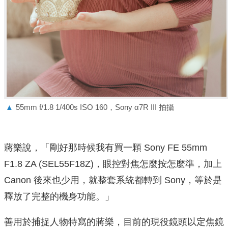
▲
55mm f/1.8 1/400s ISO 160，Sony α7R III 拍攝
蔣樂說，「剛好那時候我有買一顆 Sony FE 55mm
F1.8 ZA (SEL55F18Z)，眼控對焦怎麼按怎麼準，加上
Canon 後來也少用，就整套系統都轉到 Sony，等於是
釋放了完整的機身功能。」
善用於捕捉人物特寫的蔣樂，目前的現役鏡頭以定焦鏡