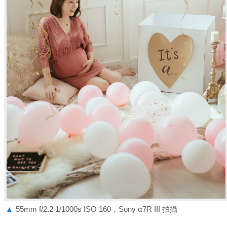
▲
55mm f/2.2 1/1000s ISO 160，Sony α7R III 拍攝