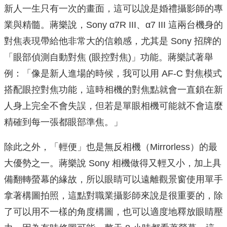
新人一生只有一次的畫面，這可以說是婚禮攝影師的專
業與精髓。蔣樂說，Sony α7R III、α7 III 這兩台機身的
對焦表現帶給他非常大的信賴感，尤其是 Sony 招牌的
「眼部偵測自動對焦 (眼控對焦)」功能。蔣樂試著舉
例：「像是新人進場的時候，我可以用 AF-C 對焦模式
搭配眼控對焦功能，這時相機的對焦點就會一直鎖在新
人身上完全不會失誤，但若是單眼相機可能就不會這麼
精確到每一張都眼部準焦。」
除此之外，「輕便」也是無反相機（Mirrorless）的最
大優勢之一。蔣樂說 Sony 相機做得又輕又小，加上具
備翻轉螢幕的緣故，所以眼睛可以遠離觀景窗使用單手
拿著構圖拍照，這點對職業攝影師來說是很重要的，除
了可以用不一樣的角度構圖，也可以適度地釋放眼睛壓