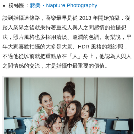
粉絲團：
蔣樂・Napture Photography
談到婚攝這條路，蔣樂最早是從 2013 年開始拍攝，從
踏入業界之後就秉持著重視人與人之間感情的拍攝想
法，照片風格也多採用清淡、溫潤的色調。蔣樂說，早
年大家喜歡拍攝的大多是大景、HDR 風格的婚紗照，
不過他從以前就把重點放在「人」身上，他認為人與人
之間情感的交流，才是婚攝中最重要的價值。