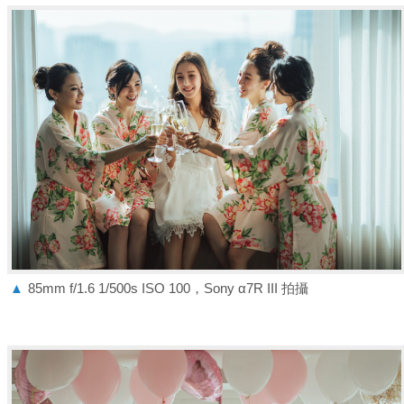
▲
85mm f/1.6 1/500s ISO 100，Sony α7R III 拍攝