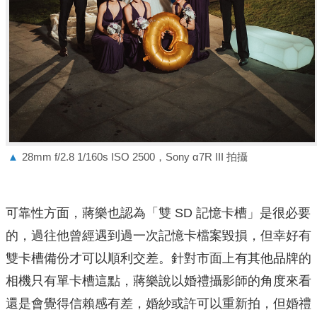
▲
28mm f/2.8 1/160s ISO 2500，Sony α7R III 拍攝
可靠性方面，蔣樂也認為「雙 SD 記憶卡槽」是很必要
的，過往他曾經遇到過一次記憶卡檔案毀損，但幸好有
雙卡槽備份才可以順利交差。針對市面上有其他品牌的
相機只有單卡槽這點，蔣樂說以婚禮攝影師的角度來看
還是會覺得信賴感有差，婚紗或許可以重新拍，但婚禮