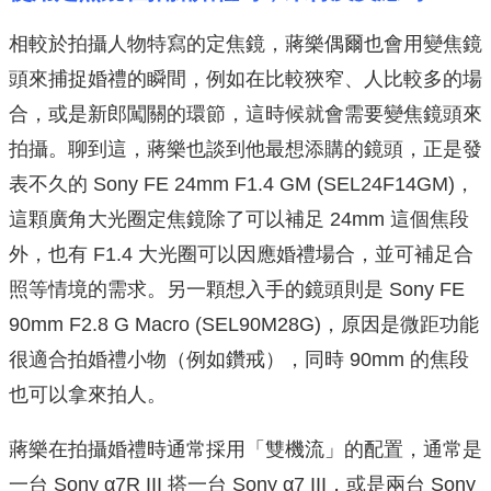
相較於拍攝人物特寫的定焦鏡，蔣樂偶爾也會用變焦鏡
頭來捕捉婚禮的瞬間，例如在比較狹窄、人比較多的場
合，或是新郎闖關的環節，這時候就會需要變焦鏡頭來
拍攝。聊到這，蔣樂也談到他最想添購的鏡頭，正是發
表不久的 Sony FE 24mm F1.4 GM (SEL24F14GM)，
這顆廣角大光圈定焦鏡除了可以補足 24mm 這個焦段
外，也有 F1.4 大光圈可以因應婚禮場合，並可補足合
照等情境的需求。另一顆想入手的鏡頭則是 Sony FE
90mm F2.8 G Macro (SEL90M28G)，原因是微距功能
很適合拍婚禮小物（例如鑽戒），同時 90mm 的焦段
也可以拿來拍人。
蔣樂在拍攝婚禮時通常採用「雙機流」的配置，通常是
一台 Sony α7R III 搭一台 Sony α7 III，或是兩台 Sony