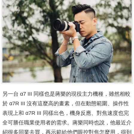
另一台 α7 III 同樣也是蔣樂的現役主力機種，雖然相較
於 α7R III 沒有這麼高的畫素，但在動態範圍、操作性
表現上和 α7R III 同樣出色，機身反應、對焦速度也完
全可勝任職業使用者的需求。蔣樂同時也說，他最近介
紹很多同業去買，再示範給他們眼控對焦怎麼用，得到