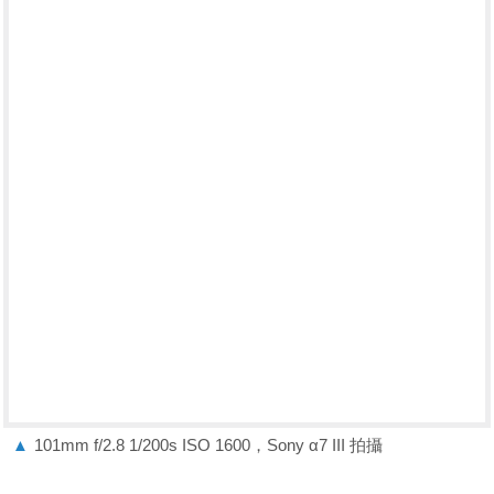
▲
101mm f/2.8 1/200s ISO 1600，Sony α7 III 拍攝