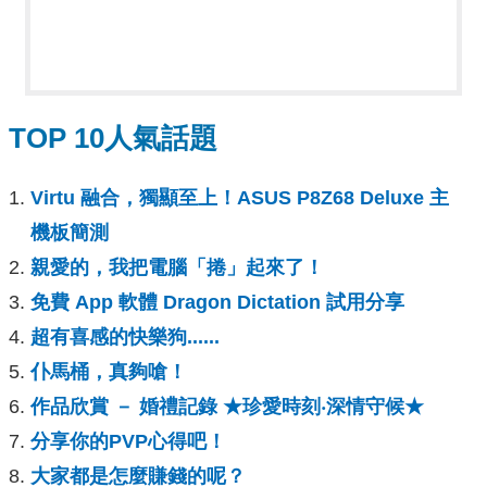
TOP 10人氣話題
Virtu 融合，獨顯至上！ASUS P8Z68 Deluxe 主
機板簡測
親愛的，我把電腦「捲」起來了！
免費 App 軟體 Dragon Dictation 試用分享
超有喜感的快樂狗......
仆馬桶，真夠嗆！
作品欣賞 － 婚禮記錄 ★珍愛時刻‧深情守候★
分享你的PVP心得吧！
大家都是怎麼賺錢的呢？