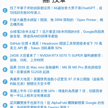
找了半輩子求助偵探都沒用！66歲加拿大男子靠ChatGPT，成
1
功找回失散50年家人
打破大廠墨水綁架！開源、無 DRM 限制的「Open Printer」概
2
念機亮相
台積電2奈米太猛了！流片量是3奈米同期的4倍，Google與蘋果
3
搶首發、輝達與AMD排隊等產能
GitHub 狂攬 4 萬星！Headroom 開源工具幫開發者省下 70 萬
4
美元 API 費，Token 消耗暴降 92%
24GB 大容量來了！NVIDIA RTX 5070 Ti SUPER 爆料總整理：
5
規格、功耗、上市時間
蘋果 2026 款 Mac mini 規格爆料：M6 與 M5 Pro 異色搭檔登
6
場！容量或將 512GB 起跳
典藏界大地震！美國懷舊遊戲小店驚見 97 片未公開版《超級瑪
7
利歐兄弟》變體任天堂卡帶
美國上半年 CD 銷量大增 16%：增速約為黑膠 7 倍，但購買者
8
有一半以上根本沒有播放器
諾貝爾獎推手也留不住！從 AlphaFold 團隊解體看 Google 的焦
9
慮：為何明星實驗室要為 Gemini 讓路？