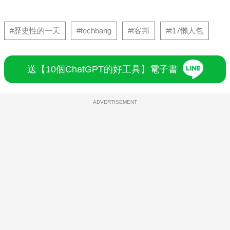
#歷史性的一天
#techbang
#t客邦
#t17懶人包
送【10個ChatGPT的好工具】電子書
ADVERTISEMENT