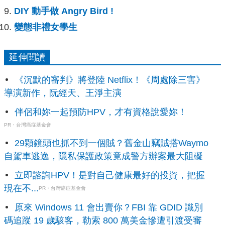
DIY 動手做 Angry Bird !
變態非禮女學生
延伸閱讀
《沉默的審判》將登陸 Netflix！《周處除三害》
導演新作，阮經天、王淨主演
伴侶和妳一起預防HPV，才有資格說愛妳！
PR・台灣癌症基金會
29顆鏡頭也抓不到一個賊？舊金山竊賊搭Waymo
自駕車逃逸，隱私保護政策竟成警方辦案最大阻礙
立即諮詢HPV！是對自己健康最好的投資，把握
現在不...
PR・台灣癌症基金會
原來 Windows 11 會出賣你？FBI 靠 GDID 識別
碼追蹤 19 歲駭客，勒索 800 萬美金慘遭引渡受審