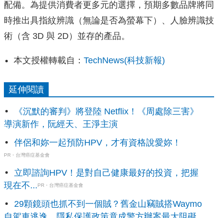
配備。為提供消費者更多元的選擇，預期多數品牌將同
時推出具指紋辨識（無論是否為螢幕下）、人臉辨識技
術（含 3D 與 2D）並存的產品。
本文授權轉載自：
TechNews(科技新報)
延伸閱讀
《沉默的審判》將登陸 Netflix！《周處除三害》
導演新作，阮經天、王淨主演
伴侶和妳一起預防HPV，才有資格說愛妳！
PR・台灣癌症基金會
立即諮詢HPV！是對自己健康最好的投資，把握
現在不...
PR・台灣癌症基金會
29顆鏡頭也抓不到一個賊？舊金山竊賊搭Waymo
自駕車逃逸，隱私保護政策竟成警方辦案最大阻礙