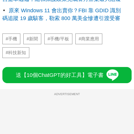
原來 Windows 11 會出賣你？FBI 靠 GDID 識別
碼追蹤 19 歲駭客，勒索 800 萬美金慘遭引渡受審
#手機
#新聞
#手機/平板
#商業應用
#科技新知
送【10個ChatGPT的好工具】電子書
ADVERTISEMENT