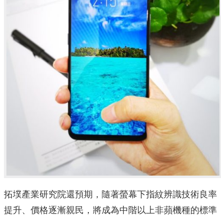
拓墣產業研究院還預期，隨著螢幕下指紋辨識技術良率
提升、價格逐漸親民，將成為中階以上非蘋機種的標準