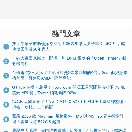
熱門文章
找了半輩子求助偵探都沒用！66歲加拿大男子靠ChatGPT，成
1
功找回失散50年家人
打破大廠墨水綁架！開源、無 DRM 限制的「Open Printer」概
2
念機亮相
台積電2奈米太猛了！流片量是3奈米同期的4倍，Google與蘋果
3
搶首發、輝達與AMD排隊等產能
GitHub 狂攬 4 萬星！Headroom 開源工具幫開發者省下 70 萬
4
美元 API 費，Token 消耗暴降 92%
24GB 大容量來了！NVIDIA RTX 5070 Ti SUPER 爆料總整理：
5
規格、功耗、上市時間
蘋果 2026 款 Mac mini 規格爆料：M6 與 M5 Pro 異色搭檔登
6
場！容量或將 512GB 起跳
典藏界大地震！美國懷舊遊戲小店驚見 97 片未公開版《超級瑪