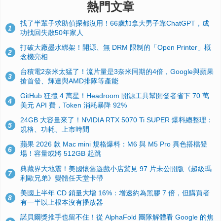
熱門文章
找了半輩子求助偵探都沒用！66歲加拿大男子靠ChatGPT，成
1
功找回失散50年家人
打破大廠墨水綁架！開源、無 DRM 限制的「Open Printer」概
2
念機亮相
台積電2奈米太猛了！流片量是3奈米同期的4倍，Google與蘋果
3
搶首發、輝達與AMD排隊等產能
GitHub 狂攬 4 萬星！Headroom 開源工具幫開發者省下 70 萬
4
美元 API 費，Token 消耗暴降 92%
24GB 大容量來了！NVIDIA RTX 5070 Ti SUPER 爆料總整理：
5
規格、功耗、上市時間
蘋果 2026 款 Mac mini 規格爆料：M6 與 M5 Pro 異色搭檔登
6
場！容量或將 512GB 起跳
典藏界大地震！美國懷舊遊戲小店驚見 97 片未公開版《超級瑪
7
利歐兄弟》變體任天堂卡帶
美國上半年 CD 銷量大增 16%：增速約為黑膠 7 倍，但購買者
8
有一半以上根本沒有播放器
諾貝爾獎推手也留不住！從 AlphaFold 團隊解體看 Google 的焦