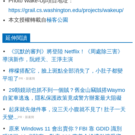
Photo Wake-Up項目地址：
https://grail.cs.washington.edu/projects/wakeup/
本文授權轉載自
極客公園
延伸閱讀
《沉默的審判》將登陸 Netflix！《周處除三害》
導演新作，阮經天、王淨主演
檸檬搭配它，臉上斑點全部消失了，小肚子都變
平坦了
PR・新素簡
29顆鏡頭也抓不到一個賊？舊金山竊賊搭Waymo
自駕車逃逸，隱私保護政策竟成警方辦案最大阻礙
起床就先做件事，沒三天小腹就不見了! 肚子一天
天變...
PR・新素簡
原來 Windows 11 會出賣你？FBI 靠 GDID 識別