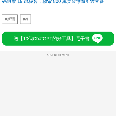
碼追蹤 19 歲駭客，勒索 800 萬美金慘遭引渡受審
#新聞
#ai
送【10個ChatGPT的好工具】電子書
ADVERTISEMENT