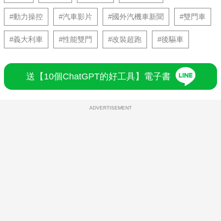
#動力操控
#汽車影片
#國外汽機車新聞
#雙門車
#義大利車
#性能雙門
#改裝超跑
#後驅車
送【10個ChatGPT的好工具】電子書
ADVERTISEMENT