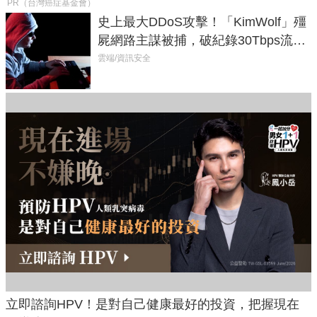
PR（台灣癌症基金會）
史上最大DDoS攻擊！「KimWolf」殭
屍網路主謀被捕，破紀錄30Tbps流量
癱瘓全球！
雲端/資訊安全
立即諮詢HPV！是對自己健康最好的投資，把握現在