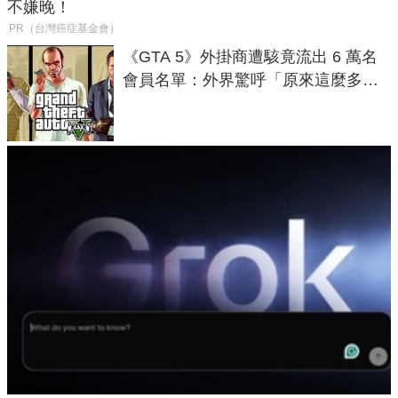
不嫌晚！
PR（台灣癌症基金會）
《GTA 5》外掛商遭駭竟流出 6 萬名
會員名單：外界驚呼「原來這麼多人
在開掛！」