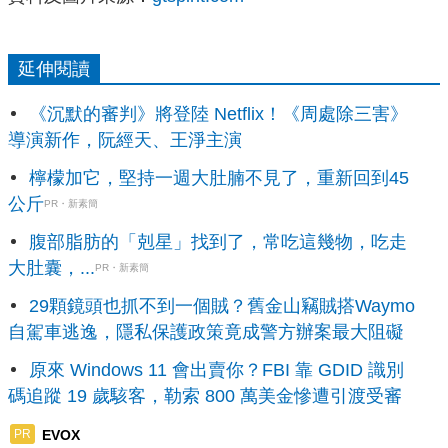
延伸閱讀
《沉默的審判》將登陸 Netflix！《周處除三害》
導演新作，阮經天、王淨主演
檸檬加它，堅持一週大肚腩不見了，重新回到45
公斤
PR・新素簡
腹部脂肪的「剋星」找到了，常吃這幾物，吃走
大肚囊，...
PR・新素簡
29顆鏡頭也抓不到一個賊？舊金山竊賊搭Waymo
自駕車逃逸，隱私保護政策竟成警方辦案最大阻礙
原來 Windows 11 會出賣你？FBI 靠 GDID 識別
碼追蹤 19 歲駭客，勒索 800 萬美金慘遭引渡受審
EVOX
PR