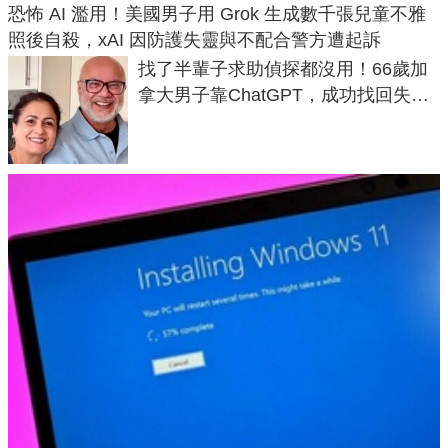
恐怖 AI 濫用！美國男子用 Grok 生成數千張兒童不雅
照後自殺，xAI 因防護失靈與不配合警方遭起訴
找了半輩子求助偵探都沒用！66歲加
拿大男子靠ChatGPT，成功找回失散
50年家人