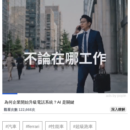
ads by popIn
為何企業開始升級電話系統？AI 是關鍵
深入瞭解
觀看次數 122,668次
#汽車
#ferrari
#性能車
#超級跑車