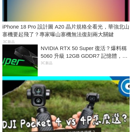
iPhone 18 Pro 設計圖 A20 晶片規格全看光，華強北山
寨機要起飛了？專家曝山寨機無法復刻兩大關鍵
3C新品
NVIDIA RTX 50 Super 復活？爆料稱
5060 升級 12GB GDDR7 記憶體，這
次規格終於不擠牙膏
3C新品