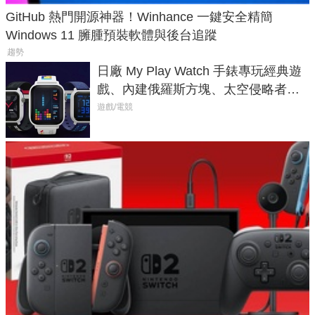
GitHub 熱門開源神器！Winhance 一鍵安全精簡
Windows 11 臃腫預裝軟體與後台追蹤
趨勢
日廠 My Play Watch 手錶專玩經典遊
戲、內建俄羅斯方塊、太空侵略者，
不過竟然不能連手機？
遊戲/電競