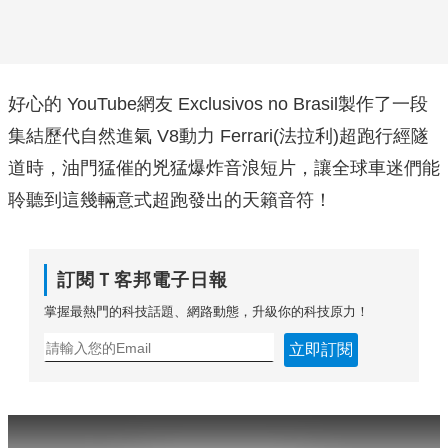
好心的 YouTube網友 Exclusivos no Brasil製作了一段
集結歷代自然進氣 V8動力 Ferrari(法拉利)超跑行經隧
道時，油門猛催的兇猛爆炸音浪短片，讓全球車迷們能
聆聽到這幾輛意式超跑發出的天籟音符！
訂閱Ｔ客邦電子日報
掌握最熱門的科技話題、網路動態，升級你的科技原力！
立即訂閱