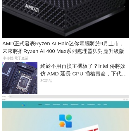
AMD正式發表Ryzen AI Halo迷你電腦將於9月上市，
未來將推Ryzen AI 400 Max系列處理器與對應升級版
半導體/電子產業
終於不用再換主機板了？Intel 傳將效
仿 AMD 延長 CPU 插槽壽命，下代
LGA 1954 至少能戰三代
3C新品