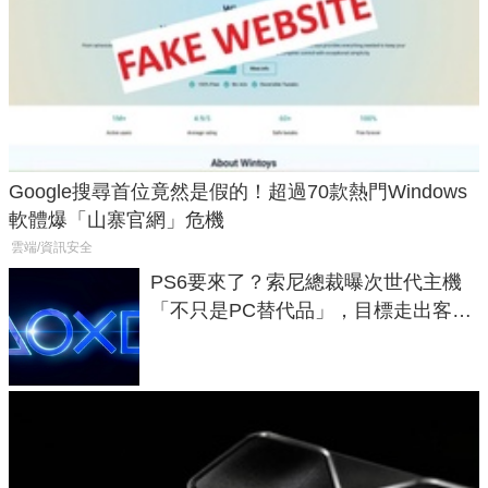
Google搜尋首位竟然是假的！超過70款熱門Windows
軟體爆「山寨官網」危機
雲端/資訊安全
PS6要來了？索尼總裁曝次世代主機
「不只是PC替代品」，目標走出客
廳、進軍電競桌面