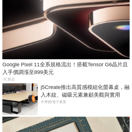
Google Pixel 11全系規格流出！搭載Tensor G6晶片且
入手價調漲至899美元
3C新品
j5Create推出高質感模組化螢幕桌，融
入木紋、磁吸元素兼顧美觀與實用
半導體/電子產業