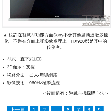
▲ 也許在智慧型功能方面Sony不像其他廠商這麼多樣
化，不過在介面上和影像處理上，HX920都是其中的
佼佼者。
型式：直下式LED
3D顯示：支援
網路介面：乙太/無線網路
影像技術：960Hz極瞬流線
＜後面還有：遊戲主機採購心法＞
上一頁
1
2
…
6
7
8
9