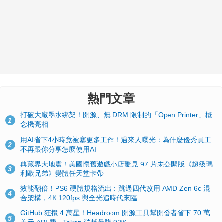
熱門文章
打破大廠墨水綁架！開源、無 DRM 限制的「Open Printer」概
1
念機亮相
用AI省下4小時竟被塞更多工作！過來人曝光：為什麼優秀員工
2
不再跟你分享怎麼使用AI
典藏界大地震！美國懷舊遊戲小店驚見 97 片未公開版《超級瑪
3
利歐兄弟》變體任天堂卡帶
效能翻倍！PS6 硬體規格流出：跳過四代改用 AMD Zen 6c 混
4
合架構，4K 120fps 與全光追時代來臨
GitHub 狂攬 4 萬星！Headroom 開源工具幫開發者省下 70 萬
5