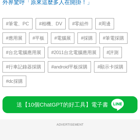
外界驚呼「原來這麼多人在開掛！」
#筆電、PC
#相機、DV
#零組件
#周邊
#應用展
#平板
#電腦展
#採購
#筆電採購
#台北電腦應用展
#2011台北電腦應用展
#評測
#行車記錄器採購
#android平板採購
#顯示卡採購
#dc採購
送【10個ChatGPT的好工具】電子書
ADVERTISEMENT