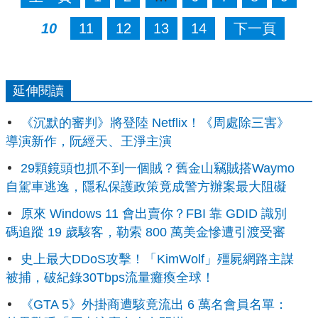
10
11
12
13
14
下一頁
延伸閱讀
《沉默的審判》將登陸 Netflix！《周處除三害》
導演新作，阮經天、王淨主演
29顆鏡頭也抓不到一個賊？舊金山竊賊搭Waymo
自駕車逃逸，隱私保護政策竟成警方辦案最大阻礙
原來 Windows 11 會出賣你？FBI 靠 GDID 識別
碼追蹤 19 歲駭客，勒索 800 萬美金慘遭引渡受審
史上最大DDoS攻擊！「KimWolf」殭屍網路主謀
被捕，破紀錄30Tbps流量癱瘓全球！
《GTA 5》外掛商遭駭竟流出 6 萬名會員名單：