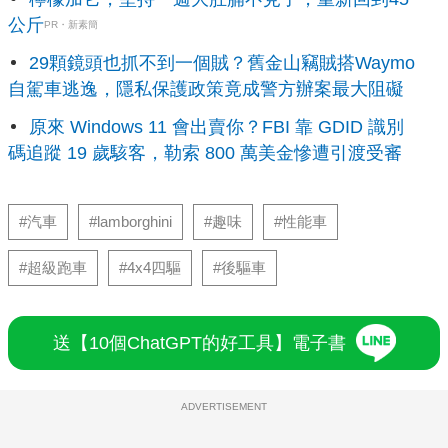
公斤
PR・新素簡
29顆鏡頭也抓不到一個賊？舊金山竊賊搭Waymo
自駕車逃逸，隱私保護政策竟成警方辦案最大阻礙
原來 Windows 11 會出賣你？FBI 靠 GDID 識別
碼追蹤 19 歲駭客，勒索 800 萬美金慘遭引渡受審
#汽車
#lamborghini
#趣味
#性能車
#超級跑車
#4x4四驅
#後驅車
送【10個ChatGPT的好工具】電子書
ADVERTISEMENT