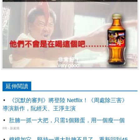
延伸閱讀
《沉默的審判》將登陸 Netflix！《周處除三害》
導演新作，阮經天、王淨主演
肚腩一抓一大把，只需1個雞蛋，用一個瘦一個
PR・新素簡
檸檬加它，堅持一週大肚腩不見了，重新回到45