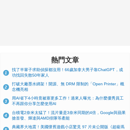
熱門文章
找了半輩子求助偵探都沒用！66歲加拿大男子靠ChatGPT，成
1
功找回失散50年家人
打破大廠墨水綁架！開源、無 DRM 限制的「Open Printer」概
2
念機亮相
用AI省下4小時竟被塞更多工作！過來人曝光：為什麼優秀員工
3
不再跟你分享怎麼使用AI
台積電2奈米太猛了！流片量是3奈米同期的4倍，Google與蘋果
4
搶首發、輝達與AMD排隊等產能
典藏界大地震！美國懷舊遊戲小店驚見 97 片未公開版《超級瑪
5