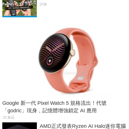
析，一次看懂兩台差異
評測
Google 新一代 Pixel Watch 5 規格流出！代號
「godric」現身，記憶體增強鎖定 AI 應用
3C新品
AMD正式發表Ryzen AI Halo迷你電腦