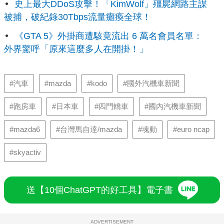
史上最大DDoS攻擊！「KimWolf」殭屍網路主謀
被捕，破紀錄30Tbps流量癱瘓全球！
《GTA 5》外掛商遭駭竟流出 6 萬名會員名單：
外界驚呼「原來這麼多人在開掛！」
#汽車
#mazda
#kodo
#國外汽機車新聞
#跑房車
#日本車
#四門轎車
#國內汽機車新聞
#mazda6
#台灣馬自達/mazda
#魂動
#euro ncap
#skyactiv
送【10個ChatGPT的好工具】電子書
ADVERTISEMENT