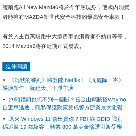
艦轎跑All New Mazda6將於今年底現身，使國內消費
者能擁有MAZDA新世代安全科技的最高安全車款！
有意入主百萬級距中大型房車的消費者不妨再等等，
2014 Mazda6將在近期正式發表。
延伸閱讀
《沉默的審判》將登陸 Netflix！《周處除三害》
導演新作，阮經天、王淨主演
29顆鏡頭也抓不到一個賊？舊金山竊賊搭Waymo
自駕車逃逸，隱私保護政策竟成警方辦案最大阻礙
原來 Windows 11 會出賣你？FBI 靠 GDID 識別
碼追蹤 19 歲駭客，勒索 800 萬美金慘遭引渡受審