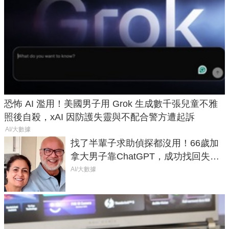
恐怖 AI 濫用！美國男子用 Grok 生成數千張兒童不雅
照後自殺，xAI 因防護失靈與不配合警方遭起訴
AI/大數據
找了半輩子求助偵探都沒用！66歲加
拿大男子靠ChatGPT，成功找回失散
50年家人
AI/大數據