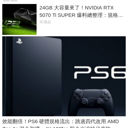
24GB 大容量來了！NVIDIA RTX
5070 Ti SUPER 爆料總整理：規格、
功耗、上市時間
3C新品
效能翻倍！PS6 硬體規格流出：跳過四代改用 AMD