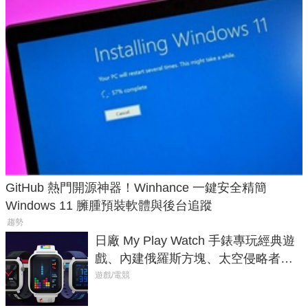
GitHub 熱門開源神器！Winhance 一鍵安全精簡
Windows 11 臃腫預裝軟體與後台追蹤
趨勢
日廠 My Play Watch 手錶專玩經典遊
戲、內建俄羅斯方塊、太空侵略者，
不過竟然不能連手機？
遊戲/電競