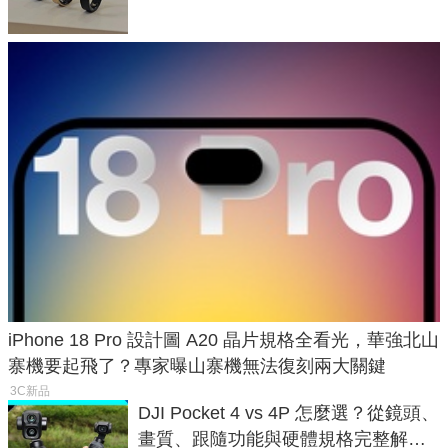
iPhone 18 Pro 設計圖 A20 晶片規格全看光，華強北山
寨機要起飛了？專家曝山寨機無法復刻兩大關鍵
3C新品
DJI Pocket 4 vs 4P 怎麼選？從鏡頭、
畫質、跟隨功能與硬體規格完整解