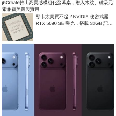
j5Create推出高質感模組化螢幕桌，融入木紋、磁吸元
素兼顧美觀與實用
顯卡太貴買不起？NVIDIA 秘密武器
RTX 5090 SE 曝光，搭載 32GB 記憶
體