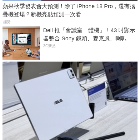
蘋果秋季發表會大預測！除了 iPhone 18 Pro，還有摺
疊機登場？新機亮點預測一次看
趨勢
Dell 推「會議室一體機」！43 吋顯示
器整合 Sony 鏡頭、麥克風、喇叭，
一條 USB-C 就能開會
3C新品