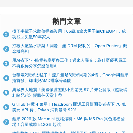
熱門文章
找了半輩子求助偵探都沒用！66歲加拿大男子靠ChatGPT，成
1
功找回失散50年家人
打破大廠墨水綁架！開源、無 DRM 限制的「Open Printer」概
2
念機亮相
用AI省下4小時竟被塞更多工作！過來人曝光：為什麼優秀員工
3
不再跟你分享怎麼使用AI
台積電2奈米太猛了！流片量是3奈米同期的4倍，Google與蘋果
4
搶首發、輝達與AMD排隊等產能
典藏界大地震！美國懷舊遊戲小店驚見 97 片未公開版《超級瑪
5
利歐兄弟》變體任天堂卡帶
GitHub 狂攬 4 萬星！Headroom 開源工具幫開發者省下 70 萬
6
美元 API 費，Token 消耗暴降 92%
蘋果 2026 款 Mac mini 規格爆料：M6 與 M5 Pro 異色搭檔登
7
場！容量或將 512GB 起跳