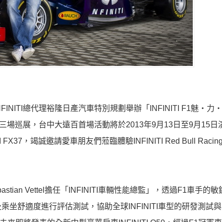
FINITI總代理裕隆日產汽車特別規劃舉辦「INFINITI F1魅‧
場巡展，台中大遠百首場活動將於2013年9月13日至9月15日
37，竭誠邀請愛車朋友們蒞臨體驗INFINITI Red Bull Raci
astian Vettel擔任「INFINITI車輛性能總監」，透過F1車手的
坐舒適度進行評估測試，協助全球INFINITI車型的研發測試