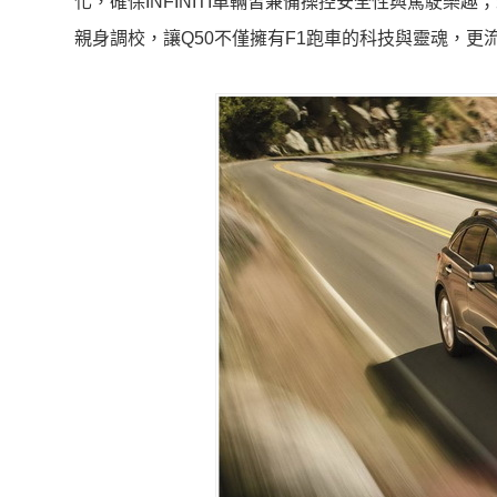
化，確保INFINITI車輛皆兼備操控安全性與駕駛樂趣；未來
親身調校，讓Q50不僅擁有F1跑車的科技與靈魂，更