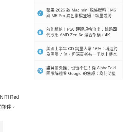
Token 消耗暴降 92%
蘋果 2026 款 Mac mini 規格爆料：M6
7
與 M5 Pro 異色搭檔登場！容量或將
512GB 起跳
效能翻倍！PS6 硬體規格流出：跳過四
8
代改用 AMD Zen 6c 混合架構，4K
120fps 與全光追時代來臨
美國上半年 CD 銷量大增 16%：增速約
9
為黑膠 7 倍，但購買者有一半以上根本
沒有播放器
諾貝爾獎推手也留不住！從 AlphaFold
10
團隊解體看 Google 的焦慮：為何明星
實驗室要為 Gemini 讓路？
I Red
贊助夥伴。