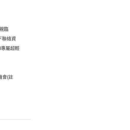
，親臨
留下聯絡資
TI專屬超輕
機會(註