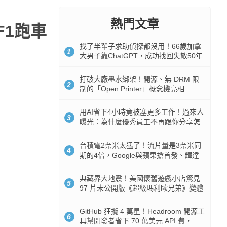
熱門文章
F1跑車
找了半輩子求助偵探都沒用！66歲加拿
1
大男子靠ChatGPT，成功找回失散50年
家人
打破大廠墨水綁架！開源、無 DRM 限
2
制的「Open Printer」概念機亮相
用AI省下4小時竟被塞更多工作！過來人
3
曝光：為什麼優秀員工不再跟你分享怎
麼使用AI
台積電2奈米太猛了！流片量是3奈米同
4
期的4倍，Google與蘋果搶首發、輝達
與AMD排隊等產能
典藏界大地震！美國懷舊遊戲小店驚見
5
97 片未公開版《超級瑪利歐兄弟》變體
任天堂卡帶
GitHub 狂攬 4 萬星！Headroom 開源工
6
具幫開發者省下 70 萬美元 API 費，