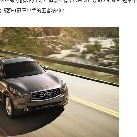
即將發表的全新中型豪華房車INFINITI Q50，經過F1冠軍車手V
流淌著F1冠軍車手的王者精神。