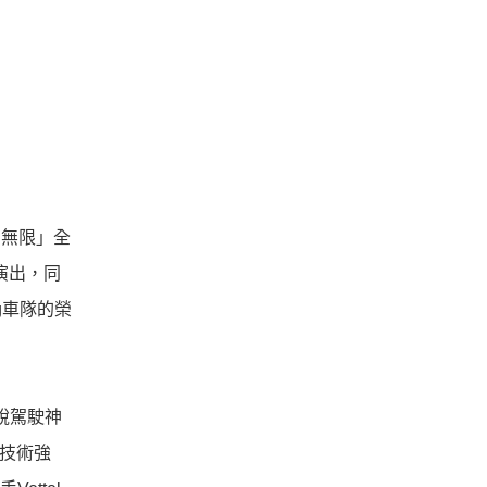
力‧無限」全
演出，同
ng車隊的榮
敏銳駕駛神
與技術強