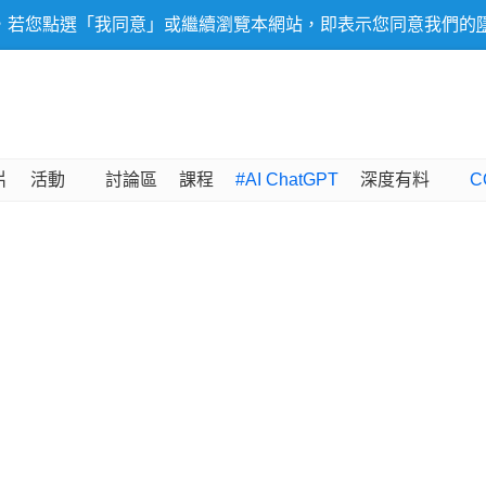
，若您點選「我同意」或繼續瀏覽本網站，即表示您同意我們的
片
活動
討論區
課程
#AI ChatGPT
深度有料
C