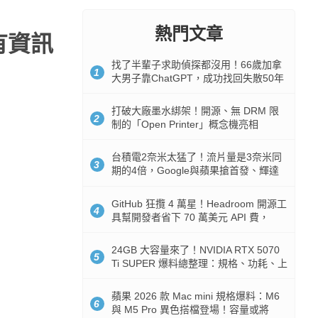
熱門文章
所有資訊
找了半輩子求助偵探都沒用！66歲加拿
1
大男子靠ChatGPT，成功找回失散50年
家人
打破大廠墨水綁架！開源、無 DRM 限
2
制的「Open Printer」概念機亮相
台積電2奈米太猛了！流片量是3奈米同
3
期的4倍，Google與蘋果搶首發、輝達
與AMD排隊等產能
GitHub 狂攬 4 萬星！Headroom 開源工
4
具幫開發者省下 70 萬美元 API 費，
Token 消耗暴降 92%
24GB 大容量來了！NVIDIA RTX 5070
5
Ti SUPER 爆料總整理：規格、功耗、上
市時間
蘋果 2026 款 Mac mini 規格爆料：M6
6
與 M5 Pro 異色搭檔登場！容量或將