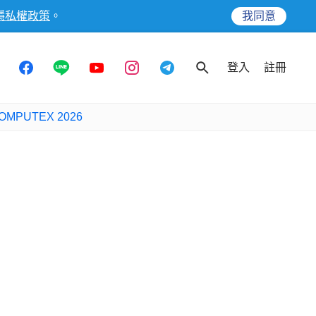
隱私權政策
。
我同意
登入
註冊
OMPUTEX 2026