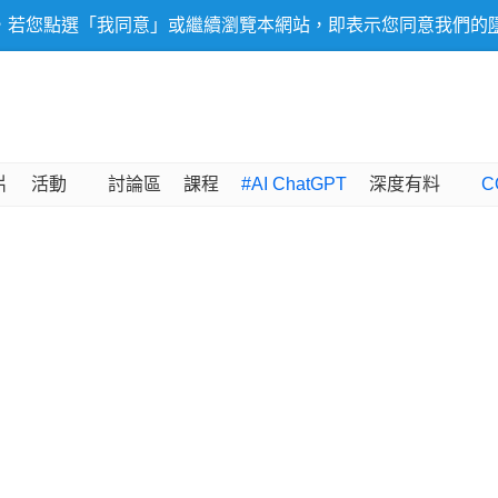
，若您點選「我同意」或繼續瀏覽本網站，即表示您同意我們的
片
活動
討論區
課程
#AI ChatGPT
深度有料
C