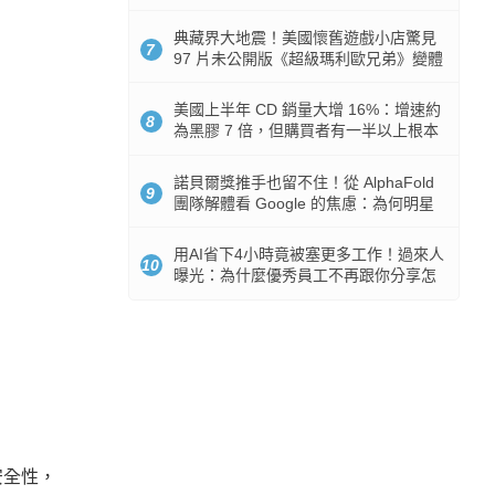
512GB 起跳
典藏界大地震！美國懷舊遊戲小店驚見
7
97 片未公開版《超級瑪利歐兄弟》變體
任天堂卡帶
美國上半年 CD 銷量大增 16%：增速約
8
為黑膠 7 倍，但購買者有一半以上根本
沒有播放器
諾貝爾獎推手也留不住！從 AlphaFold
9
團隊解體看 Google 的焦慮：為何明星
實驗室要為 Gemini 讓路？
用AI省下4小時竟被塞更多工作！過來人
10
曝光：為什麼優秀員工不再跟你分享怎
麼使用AI
安全性，