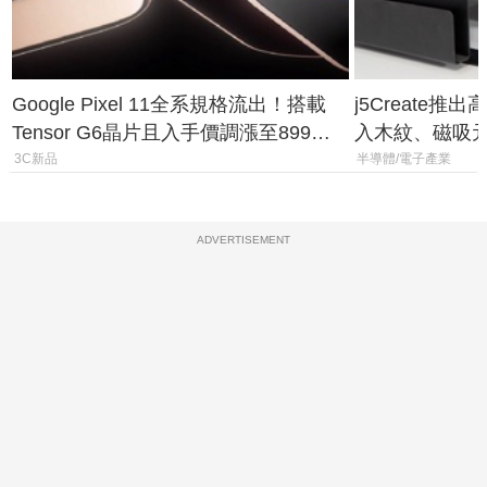
Google Pixel 11全系規格流出！搭載
j5Create
Tensor G6晶片且入手價調漲至899美
入木紋、磁吸
元
3C新品
半導體/電子產業
ADVERTISEMENT