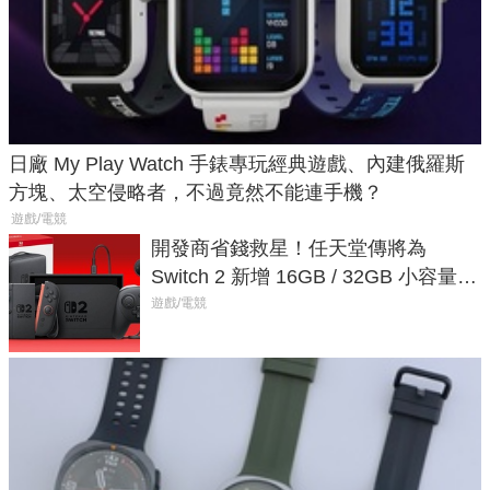
日廠 My Play Watch 手錶專玩經典遊戲、內建俄羅斯
方塊、太空侵略者，不過竟然不能連手機？
遊戲/電競
開發商省錢救星！任天堂傳將為
Switch 2 新增 16GB / 32GB 小容量遊
戲卡的選擇
遊戲/電競