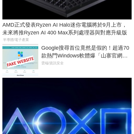
AMD正式發表Ryzen AI Halo迷你電腦將於9月上市，
未來將推Ryzen AI 400 Max系列處理器與對應升級版
半導體/電子產業
Google搜尋首位竟然是假的！超過70
款熱門Windows軟體爆「山寨官網」
危機
雲端/資訊安全