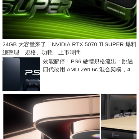
24GB 大容量來了！NVIDIA RTX 5070 Ti SUPER 爆料
總整理：規格、功耗、上市時間
效能翻倍！PS6 硬體規格流出：跳過
四代改用 AMD Zen 6c 混合架構，4K
120fps 與全光追時代來臨