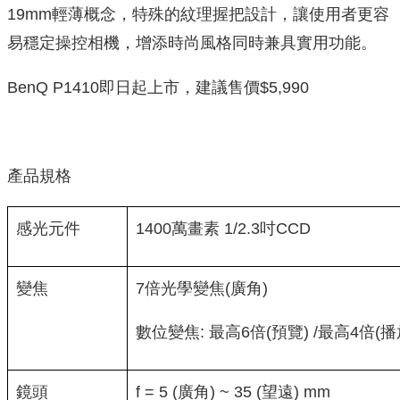
19mm輕薄概念，特殊的紋理握把設計，讓使用者更容
易穩定操控相機，增添時尚風格同時兼具實用功能。
BenQ P1410即日起上市，建議售價$5,990
產品規格
感光元件
1400萬畫素 1/2.3吋CCD
變焦
7倍光學變焦(廣角)
數位變焦: 最高6倍(預覽) /最高4倍(播
鏡頭
f = 5 (廣角) ~ 35 (望遠) mm