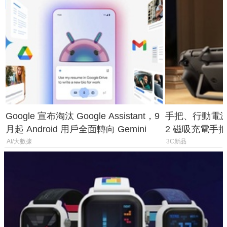
Google 宣布淘汰 Google Assistant，9
手把、行動電源合體
月起 Android 用戶全面轉向 Gemini
2 磁吸充電手把
倍
AI/大數據
3C新品