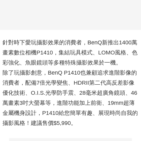
針對時下愛玩攝影效果的消費者，
BenQ
新推出
1400
萬
畫素數位相機
P1410
，集結玩具模式、
LOMO
風格、色
彩強化、魚眼鏡頭等多種特殊攝影效果於一機。
除了玩攝影創意，BenQ P1410也兼顧追求進階影像的
消費者，配備7倍光學變焦、HDRII第二代高反差影像
優化技術、O.I.S.光學防手震、28毫米超廣角鏡頭、46
萬畫素3吋大螢幕等，進階功能加上前衛、19mm超薄
金屬機身設計，P1410給您簡單有趣、展現時尚自我的
攝影風格！建議售價$5,990。