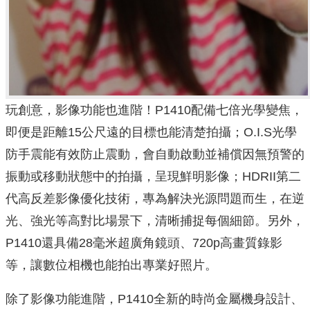
玩創意，影像功能也進階！P1410配備七倍光學變焦，
即便是距離15公尺遠的目標也能清楚拍攝；O.I.S光學
防手震能有效防止震動，會自動啟動並補償因無預警的
振動或移動狀態中的拍攝，呈現鮮明影像；HDRII第二
代高反差影像優化技術，專為解決光源問題而生，在逆
光、強光等高對比場景下，清晰捕捉每個細節。另外，
P1410還具備28毫米超廣角鏡頭、720p高畫質錄影
等，讓數位相機也能拍出專業好照片。
除了影像功能進階，P1410全新的時尚金屬機身設計、