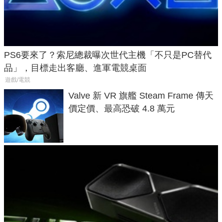
PS6要來了？索尼總裁曝次世代主機「不只是PC替代
品」，目標走出客廳、進軍電競桌面
遊戲/電競
Valve 新 VR 旗艦 Steam Frame 傳天
價定價、最高恐破 4.8 萬元