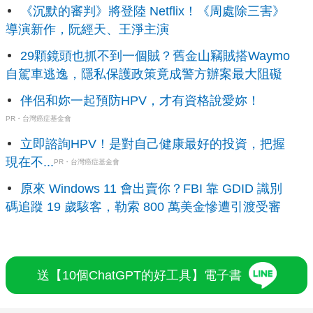
《沉默的審判》將登陸 Netflix！《周處除三害》
導演新作，阮經天、王淨主演
29顆鏡頭也抓不到一個賊？舊金山竊賊搭Waymo
自駕車逃逸，隱私保護政策竟成警方辦案最大阻礙
伴侶和妳一起預防HPV，才有資格說愛妳！
PR・台灣癌症基金會
立即諮詢HPV！是對自己健康最好的投資，把握
現在不...
PR・台灣癌症基金會
原來 Windows 11 會出賣你？FBI 靠 GDID 識別
碼追蹤 19 歲駭客，勒索 800 萬美金慘遭引渡受審
送【10個ChatGPT的好工具】電子書