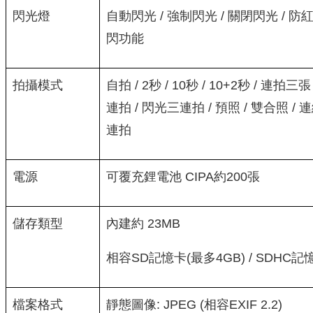
閃光燈
自動閃光 / 強制閃光 / 關閉閃光 / 防紅
閃功能
拍攝模式
自拍 / 2秒 / 10秒 / 10+2秒 / 連拍三張
連拍 / 閃光三連拍 / 預照 / 雙合照 / 
連拍
電源
可覆充鋰電池 CIPA約200張
儲存類型
內建約 23MB
相容SD記憶卡(最多4GB) / SDHC記憶
檔案格式
靜態圖像: JPEG (相容EXIF 2.2)