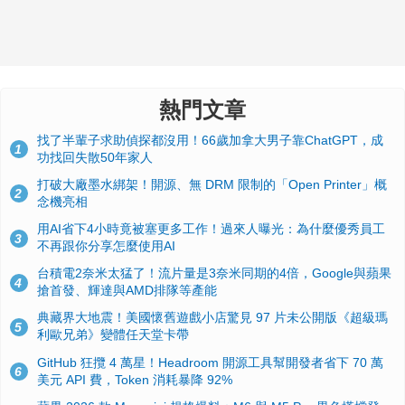
熱門文章
找了半輩子求助偵探都沒用！66歲加拿大男子靠ChatGPT，成
1
功找回失散50年家人
打破大廠墨水綁架！開源、無 DRM 限制的「Open Printer」概
2
念機亮相
用AI省下4小時竟被塞更多工作！過來人曝光：為什麼優秀員工
3
不再跟你分享怎麼使用AI
台積電2奈米太猛了！流片量是3奈米同期的4倍，Google與蘋果
4
搶首發、輝達與AMD排隊等產能
典藏界大地震！美國懷舊遊戲小店驚見 97 片未公開版《超級瑪
5
利歐兄弟》變體任天堂卡帶
GitHub 狂攬 4 萬星！Headroom 開源工具幫開發者省下 70 萬
6
美元 API 費，Token 消耗暴降 92%