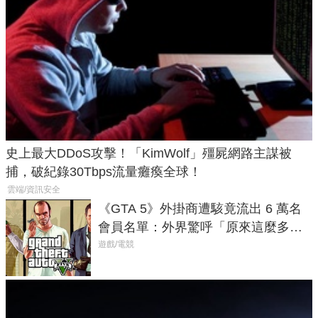
史上最大DDoS攻擊！「KimWolf」殭屍網路主謀被
捕，破紀錄30Tbps流量癱瘓全球！
雲端/資訊安全
《GTA 5》外掛商遭駭竟流出 6 萬名
會員名單：外界驚呼「原來這麼多人
在開掛！」
遊戲/電競