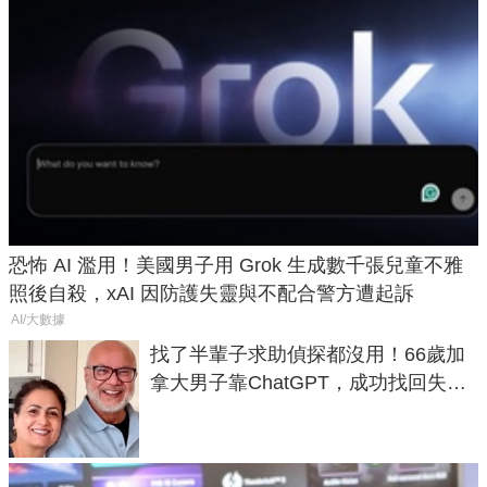
恐怖 AI 濫用！美國男子用 Grok 生成數千張兒童不雅
照後自殺，xAI 因防護失靈與不配合警方遭起訴
AI/大數據
找了半輩子求助偵探都沒用！66歲加
拿大男子靠ChatGPT，成功找回失散
50年家人