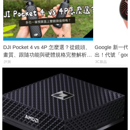
DJI Pocket 4 vs 4P 怎麼選？從鏡頭、
Google 新一代 
畫質、跟隨功能與硬體規格完整解析，
出！代號「god
一次看懂兩台差異
鎖定 AI 應用
評測
3C新品