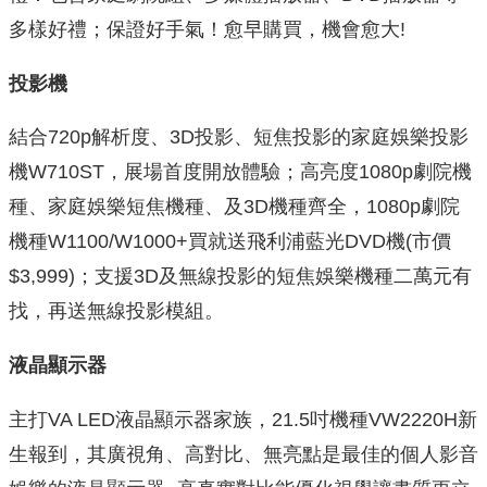
多樣好禮；保證好手氣！愈早購買，機會愈大!
投影機
結合720p解析度、3D投影、短焦投影的家庭娛樂投影
機W710ST，展場首度開放體驗；高亮度1080p劇院機
種、家庭娛樂短焦機種、及3D機種齊全，1080p劇院
機種W1100/W1000+買就送飛利浦藍光DVD機(市價
$3,999)；支援3D及無線投影的短焦娛樂機種二萬元有
找，再送無線投影模組。
液晶顯示器
主打VA LED液晶顯示器家族，21.5吋機種VW2220H新
生報到，其廣視角、高對比、無亮點是最佳的個人影音