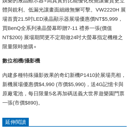
娛樂的液晶顯示器∘高真實對比能優化視覺讓畫質更立
體與銳利。低漏光讓畫面細緻無懈可擊。VW2220H 展
場首賣21.5吋LED液晶顯示器展場優惠價NT$5,999，
買BenQ全系列液晶螢幕即贈7-11 禮券一張(價值
NT$200) 展場期間更不定期做24吋大螢幕指定機種之
限量限時搶購∘
數位相機/
攝影機
內建多種特殊攝影效果的奇幻新機P1410於展場亮相，
新機展場優惠價$4,990 (市價$5,990)，送4G記憶卡與
原廠電池，每日限量5名再加碼送義大世界遊樂園門票
一張(市價$890)。
延伸閱讀