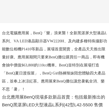
台北電腦應用展，
BenQ
「樂」浪來襲！全新黑湛屏大型液晶
L
系列、
VA LED
液晶顯示器
VW2220H
、及內建多種特殊攝影功
能數位相機
P1410
等新品，展場首度開賣，全產品天天推出限
量好康。應用展期間只要來
BenQ
攤位購買任一商品，即有機
會抽中價值
$63,800
的
110c
c
機車。
BenQ
並特別在展場打造
「
BenQ
夏日渡假屋」，
BenQ Girl
熱褲辣妹陪您體驗四大產品
區，並奉上冰涼紅茶。應用展來
BenQ
攤位讓您暑氣全消、樂
不思「暑」！
台北應用展BenQ現場多款新品首賣：包括最新推出的
BenQ黑湛屏LED大型液晶L系列(42型L42-5500 售價