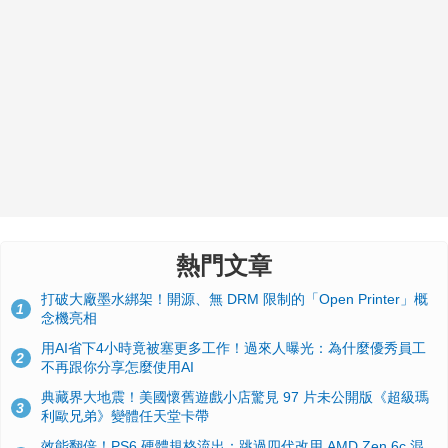
熱門文章
打破大廠墨水綁架！開源、無 DRM 限制的「Open Printer」概
1
念機亮相
用AI省下4小時竟被塞更多工作！過來人曝光：為什麼優秀員工
2
不再跟你分享怎麼使用AI
典藏界大地震！美國懷舊遊戲小店驚見 97 片未公開版《超級瑪
3
利歐兄弟》變體任天堂卡帶
效能翻倍！PS6 硬體規格流出：跳過四代改用 AMD Zen 6c 混