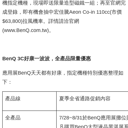
機指定機種，現場即送限量造型磁鐵一組；再至官網完
成登錄，即有機會抽中宏佳騰Aeon Co-in 110cc(市價
$63,800)拉風機車。詳情請洽官網
(www.BenQ.com.tw)。
BenQ 3C
好康一波波，全產品限量優惠
應用展BenQ天天都有好康，指定機種特別優惠整理如
下：
產品線
夏季全省通路促銷內容
全產品
7/28~8/31於BenQ應用展
凡購買BenQ大型液晶黑湛屏