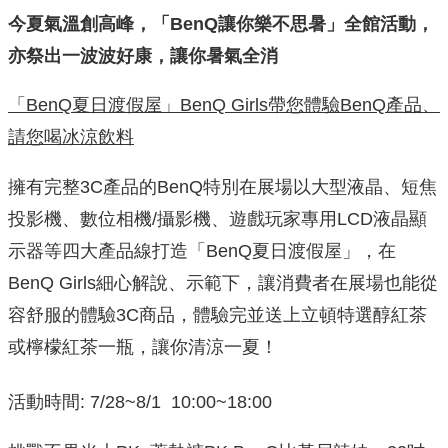
今夏氣溫創高峰，「BenQ
讓你樂不思暑」全館活動，
亦祭出一波波好康，讓你暑氣全消
「BenQ
夏日渡假屋」BenQ Girls
帶您體驗BenQ
產品、
請您喝冰涼飲料
擁有完整3C產品的BenQ特別在展場以大型液晶、短焦
投影機、數位相機/攝影機、遊戲玩家專用LCD液晶顯
示器等四大產品線打造「BenQ夏日渡假屋」，在
BenQ Girls細心解說、示範下，讓消費者在展場也能從
容舒服的體驗3C商品，體驗完並送上立頓特選醇紅茶
或檸檬紅茶一瓶，讓你清涼一夏！
活動時間: 7/28~8/1 10:00~18:00