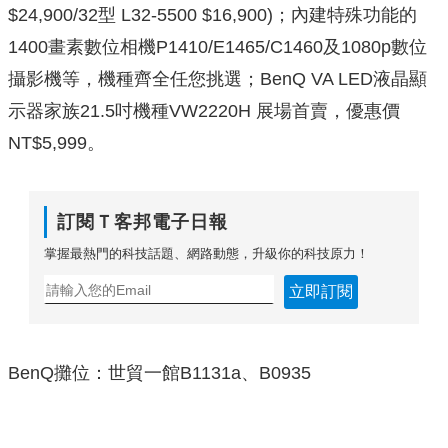
$24,900/32型 L32-5500 $16,900)；內建特殊功能的
1400畫素數位相機P1410/E1465/C1460及1080p數位
攝影機等，機種齊全任您挑選；BenQ VA LED液晶顯
示器家族21.5吋機種VW2220H 展場首賣，優惠價
NT$5,999。
訂閱Ｔ客邦電子日報
掌握最熱門的科技話題、網路動態，升級你的科技原力！
立即訂閱
BenQ攤位：世貿一館B1131a、B0935