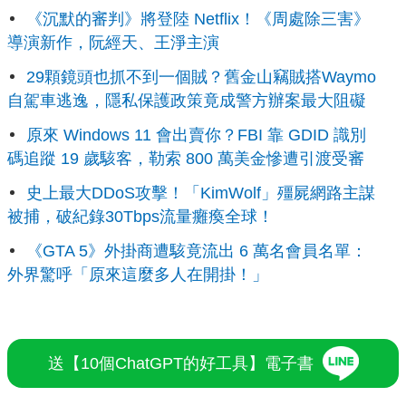
《沉默的審判》將登陸 Netflix！《周處除三害》
導演新作，阮經天、王淨主演
29顆鏡頭也抓不到一個賊？舊金山竊賊搭Waymo
自駕車逃逸，隱私保護政策竟成警方辦案最大阻礙
原來 Windows 11 會出賣你？FBI 靠 GDID 識別
碼追蹤 19 歲駭客，勒索 800 萬美金慘遭引渡受審
史上最大DDoS攻擊！「KimWolf」殭屍網路主謀
被捕，破紀錄30Tbps流量癱瘓全球！
《GTA 5》外掛商遭駭竟流出 6 萬名會員名單：
外界驚呼「原來這麼多人在開掛！」
送【10個ChatGPT的好工具】電子書