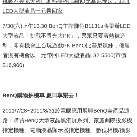
挑戰不畏光大PK
著熱褲PK BenQ
比基尼辣妹，32
吋
LED
大型液晶一元帶回家
7/30(六)上午10:30 BenQ主館攤位B1131a將舉辦LED
大型液晶「挑戰不畏光大PK」，民眾只要著熱褲造
型，即有機會上台玩遊戲PK BenQ比基尼辣妹，優勝
者則有機會以一元帶回LED大型液晶L32-5500(市價
$16,900)
BenQ
購物抽機車
夏日享樂去！
2011/7/28~2011/8/31於電腦應用展與BenQ全產品通
路，購買BenQ大型液晶黑湛屏系列、家庭劇院投影機
指定機種、電腦液晶顯示器指定機種、數位相機/攝影