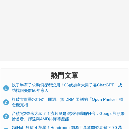
熱門文章
找了半輩子求助偵探都沒用！66歲加拿大男子靠ChatGPT，成
1
功找回失散50年家人
打破大廠墨水綁架！開源、無 DRM 限制的「Open Printer」概
2
念機亮相
台積電2奈米太猛了！流片量是3奈米同期的4倍，Google與蘋果
3
搶首發、輝達與AMD排隊等產能
GitHub 狂攬 4 萬星！Headroom 開源工具幫開發者省下 70 萬