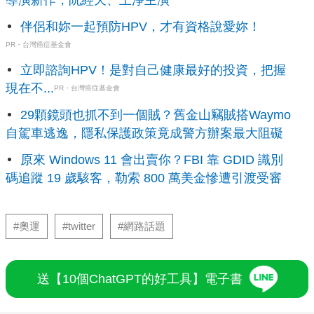
導演新作，阮經天、王淨主演
伴侶和妳一起預防HPV，才有資格說愛妳！
PR・台灣癌症基金會
立即諮詢HPV！是對自己健康最好的投資，把握
現在不...
PR・台灣癌症基金會
29顆鏡頭也抓不到一個賊？舊金山竊賊搭Waymo
自駕車逃逸，隱私保護政策竟成警方辦案最大阻礙
原來 Windows 11 會出賣你？FBI 靠 GDID 識別
碼追蹤 19 歲駭客，勒索 800 萬美金慘遭引渡受審
#奧運
#twitter
#網路話題
送【10個ChatGPT的好工具】電子書