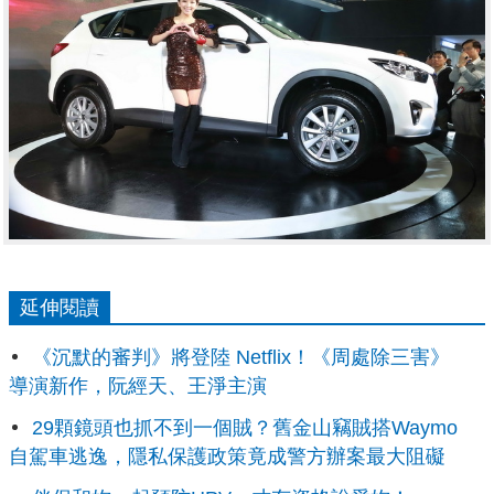
延伸閱讀
《沉默的審判》將登陸 Netflix！《周處除三害》
導演新作，阮經天、王淨主演
29顆鏡頭也抓不到一個賊？舊金山竊賊搭Waymo
自駕車逃逸，隱私保護政策竟成警方辦案最大阻礙