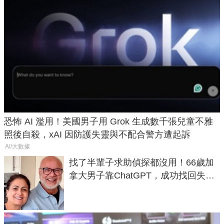
恐怖 AI 濫用！美國男子用 Grok 生成數千張兒童不雅
照後自殺，xAI 因防護失靈與不配合警方遭起訴
AI/大數據
找了半輩子求助偵探都沒用！66歲加
拿大男子靠ChatGPT，成功找回失散
50年家人