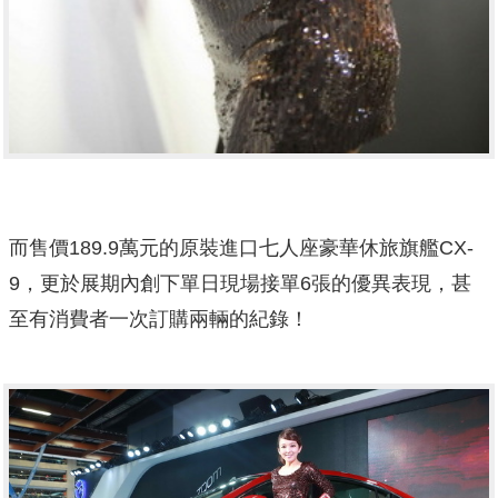
而售價189.9萬元的原裝進口七人座豪華休旅旗艦CX-
9，更於展期內創下單日現場接單6張的優異表現，甚
至有消費者一次訂購兩輛的紀錄！