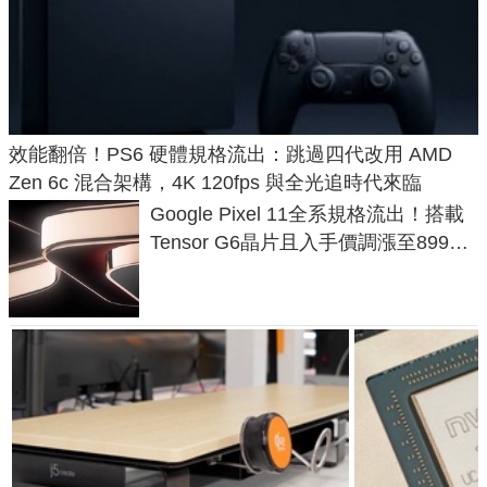
效能翻倍！PS6 硬體規格流出：跳過四代改用 AMD
Zen 6c 混合架構，4K 120fps 與全光追時代來臨
Google Pixel 11全系規格流出！搭載
Tensor G6晶片且入手價調漲至899美
元