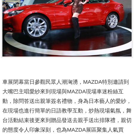
車展閉幕當日參觀民眾人潮洶湧，MAZDA特別邀請到
大嘴巴主唱愛紗來到現場與MAZDA現場車迷粉絲互
動，除問答送出親筆簽名禮物，身為日本藝人的愛紗，
在現場也進行簡單的日語教學互動，炒熱現場氣氛，舞
台活動結束後更來到贈品發送去親手送出排隊禮，親切
的態度令人印象深刻，也為MAZDA展區聚集人氣買