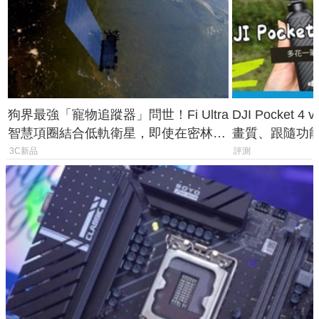
狗界最強「寵物追蹤器」問世！Fi Ultra
DJI Pocket
智慧項圈結合低軌衛星，即使在密林山
畫質、跟隨功
谷也能精準找回愛犬
一次看懂兩台
3C新品
評測