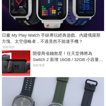
日廠 My Play Watch 手錶專玩經典遊戲、內建俄羅斯
方塊、太空侵略者，不過竟然不能連手機？
遊戲/電競
開發商省錢救星！任天堂傳將為
Switch 2 新增 16GB / 32GB 小容量遊
戲卡的選擇
遊戲/電競