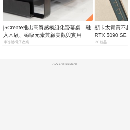
j5Create推出高質感模組化螢幕桌，融
顯卡太貴買不起？
入木紋、磁吸元素兼顧美觀與實用
RTX 5090 S
體
半導體/電子產業
3C新品
ADVERTISEMENT