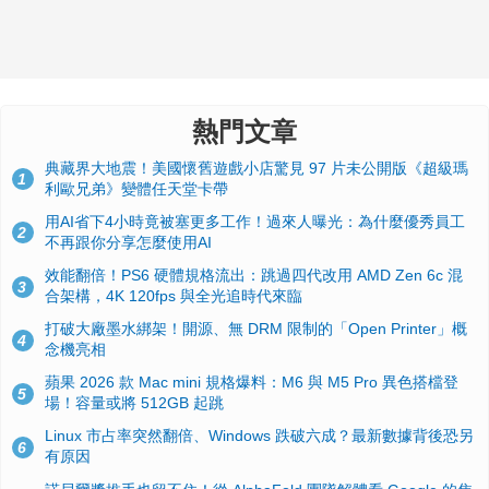
熱門文章
典藏界大地震！美國懷舊遊戲小店驚見 97 片未公開版《超級瑪
1
利歐兄弟》變體任天堂卡帶
用AI省下4小時竟被塞更多工作！過來人曝光：為什麼優秀員工
2
不再跟你分享怎麼使用AI
效能翻倍！PS6 硬體規格流出：跳過四代改用 AMD Zen 6c 混
3
合架構，4K 120fps 與全光追時代來臨
打破大廠墨水綁架！開源、無 DRM 限制的「Open Printer」概
4
念機亮相
蘋果 2026 款 Mac mini 規格爆料：M6 與 M5 Pro 異色搭檔登
5
場！容量或將 512GB 起跳
Linux 市占率突然翻倍、Windows 跌破六成？最新數據背後恐另
6
有原因