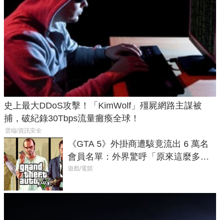
史上最大DDoS攻擊！「KimWolf」殭屍網路主謀被
捕，破紀錄30Tbps流量癱瘓全球！
雲端/資訊安全
《GTA 5》外掛商遭駭竟流出 6 萬名
會員名單：外界驚呼「原來這麼多人
在開掛！」
遊戲/電競