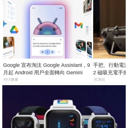
Google 宣布淘汰 Google Assistant，9
手把、行動電源合體
月起 Android 用戶全面轉向 Gemini
2 磁吸充電手把
倍
AI/大數據
3C新品