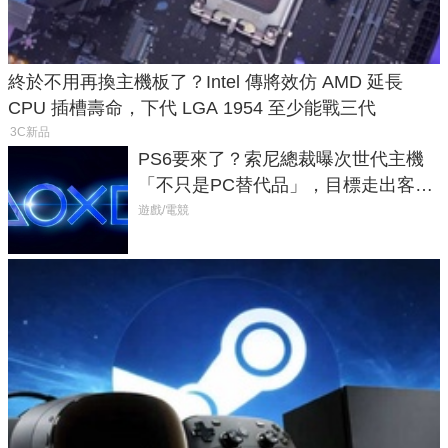
終於不用再換主機板了？Intel 傳將效仿 AMD 延長
CPU 插槽壽命，下代 LGA 1954 至少能戰三代
3C新品
PS6要來了？索尼總裁曝次世代主機
「不只是PC替代品」，目標走出客
廳、進軍電競桌面
遊戲/電競