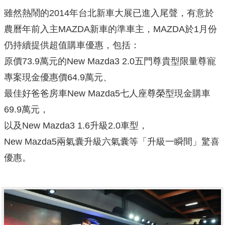
雖然熱鬧的2014年台北新車大展已進入尾聲，有意於
農曆年前入主MAZDA新車的準車主，MAZDA於1月份
仍持續提供超值購車優惠，包括：
原價73.9萬元的New Mazda3 2.0五門尊貴型限量尊寵
專案現金優惠價64.9萬元、
最佳好爸爸房車New Mazda5七人座尊榮型現金購車
69.9萬元，
以及New Mazda3 1.6升級2.0車型，
New Mazda5兩氣囊升級六氣囊等「升級一瞬間」驚喜
優惠。