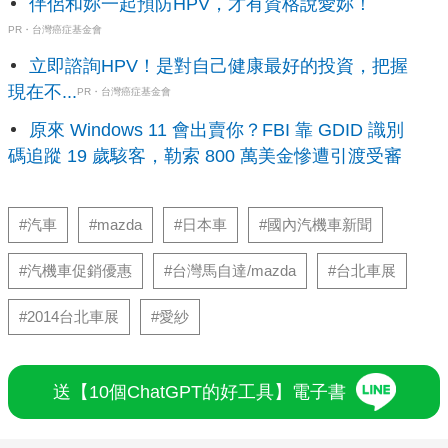
伴侶和妳一起預防HPV，才有資格說愛妳！
PR・台灣癌症基金會
立即諮詢HPV！是對自己健康最好的投資，把握
現在不...
PR・台灣癌症基金會
原來 Windows 11 會出賣你？FBI 靠 GDID 識別
碼追蹤 19 歲駭客，勒索 800 萬美金慘遭引渡受審
#汽車
#mazda
#日本車
#國內汽機車新聞
#汽機車促銷優惠
#台灣馬自達/mazda
#台北車展
#2014台北車展
#愛紗
送【10個ChatGPT的好工具】電子書