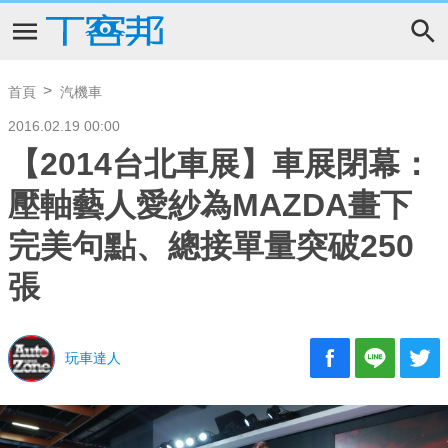
首頁
汽機車
2016.02.19 00:00
【2014台北車展】車展閉幕：
壓軸藝人愛紗為MAZDA畫下
完美句點、總接單量突破250
張
玩車達人