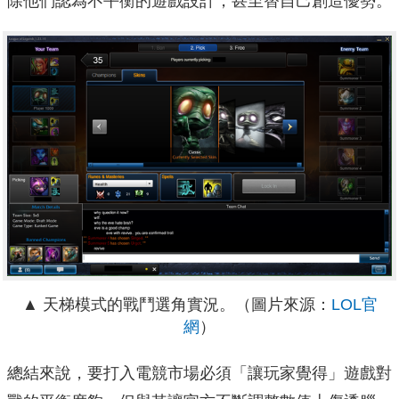
除他們認為不平衡的遊戲設計，甚至替自己創造優勢。
▲ 天梯模式的戰鬥選角實況。（圖片來源：
LOL官
網
）
總結來說，要打入電競市場必須「讓玩家覺得」遊戲對