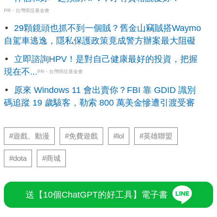
PR・台灣癌症基金會
29顆鏡頭也抓不到一個賊？舊金山竊賊搭Waymo
自駕車逃逸，隱私保護政策竟成警方辦案最大阻礙
立即諮詢HPV！是對自己健康最好的投資，把握
現在不...
PR・台灣癌症基金會
原來 Windows 11 會出賣你？FBI 靠 GDID 識別
碼追蹤 19 歲駭客，勒索 800 萬美金慘遭引渡受審
#遊戲、動漫
#免費遊戲
#lol
#英雄聯盟
#dota
#商城
送【10個ChatGPT的好工具】電子書