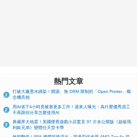
熱門文章
打破大廠墨水綁架！開源、無 DRM 限制的「Open Printer」概
1
念機亮相
用AI省下4小時竟被塞更多工作！過來人曝光：為什麼優秀員工
2
不再跟你分享怎麼使用AI
典藏界大地震！美國懷舊遊戲小店驚見 97 片未公開版《超級瑪
3
利歐兄弟》變體任天堂卡帶
效能翻倍！PS6 硬體規格流出：跳過四代改用 AMD Zen 6c 混