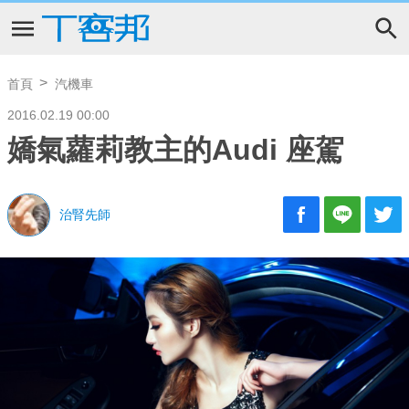
首頁
汽機車
2016.02.19 00:00
嬌氣蘿莉教主的Audi 座駕
治腎先師