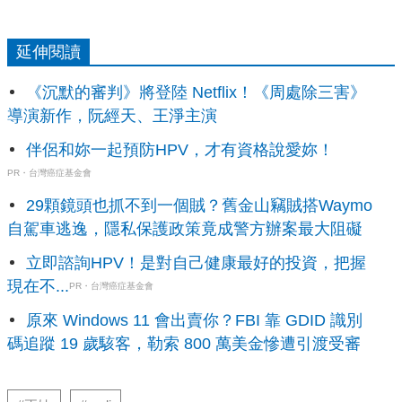
延伸閱讀
《沉默的審判》將登陸 Netflix！《周處除三害》
導演新作，阮經天、王淨主演
伴侶和妳一起預防HPV，才有資格說愛妳！
PR・台灣癌症基金會
29顆鏡頭也抓不到一個賊？舊金山竊賊搭Waymo
自駕車逃逸，隱私保護政策竟成警方辦案最大阻礙
立即諮詢HPV！是對自己健康最好的投資，把握
現在不...
PR・台灣癌症基金會
原來 Windows 11 會出賣你？FBI 靠 GDID 識別
碼追蹤 19 歲駭客，勒索 800 萬美金慘遭引渡受審