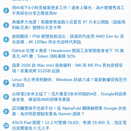
用AI省下4小時竟被塞更多工作！過來人曝光：為什麼優秀員工
2
不再跟你分享怎麼使用AI
典藏界大地震！美國懷舊遊戲小店驚見 97 片未公開版《超級瑪
3
利歐兄弟》變體任天堂卡帶
效能翻倍！PS6 硬體規格流出：跳過四代改用 AMD Zen 6c 混
4
合架構，4K 120fps 與全光追時代來臨
GitHub 狂攬 4 萬星！Headroom 開源工具幫開發者省下 70 萬
5
美元 API 費，Token 消耗暴降 92%
蘋果 2026 款 Mac mini 規格爆料：M6 與 M5 Pro 異色搭檔登
6
場！容量或將 512GB 起跳
Linux 市占率突然翻倍、Windows 跌破六成？最新數據背後恐另
7
有原因
台積電2奈米太猛了！流片量是3奈米同期的4倍，Google與蘋果
8
搶首發、輝達與AMD排隊等產能
諾貝爾獎推手也留不住！從 AlphaFold 團隊解體看 Google 的焦
9
慮：為何明星實驗室要為 Gemini 讓路？
ASUS Pad 開賣！12.2 吋雙層 OLED、售價 19,900 元，指定電
10
信資費最低 0 元入手