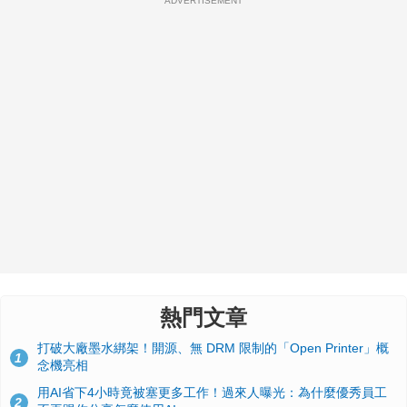
ADVERTISEMENT
熱門文章
打破大廠墨水綁架！開源、無 DRM 限制的「Open Printer」概
1
念機亮相
用AI省下4小時竟被塞更多工作！過來人曝光：為什麼優秀員工
2