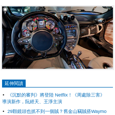
延伸閱讀
《沉默的審判》將登陸 Netflix！《周處除三害》
導演新作，阮經天、王淨主演
29顆鏡頭也抓不到一個賊？舊金山竊賊搭Waymo