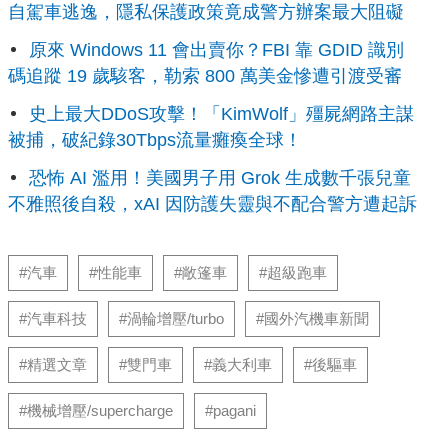
自駕車逃逸，隱私保護政策竟成警方辦案最大阻礙
原來 Windows 11 會出賣你？FBI 靠 GDID 識別
碼追蹤 19 歲駭客，勒索 800 萬美金慘遭引渡受審
史上最大DDoS攻擊！「KimWolf」殭屍網路主謀
被捕，破紀錄30Tbps流量癱瘓全球！
恐怖 AI 濫用！美國男子用 Grok 生成數千張兒童
不雅照後自殺，xAI 因防護失靈與不配合警方遭起訴
#汽車
#性能車
#敞篷車
#超級跑車
#汽車科技
#渦輪增壓/turbo
#國外汽機車新聞
#精選文章
#雙門車
#義大利車
#後驅車
#機械增壓/supercharge
#pagani