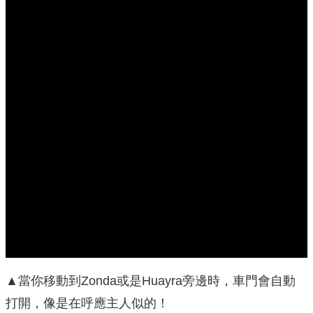
空間，讓你實際體驗坐在Huayra以及已經停產的
Zonda Cinque，以第一人稱的方式坐進夢想中的超
跑！趕快試用看看吧！
▲當你移動到Zonda或是Huayra旁邊時，車門會自動
打開，像是在呼應主人似的！