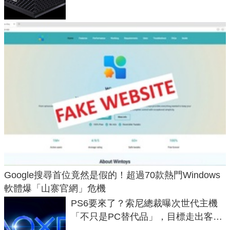
Google搜尋首位竟然是假的！超過70款熱門Windows
軟體爆「山寨官網」危機
PS6要來了？索尼總裁曝次世代主機
「不只是PC替代品」，目標走出客
廳、進軍電競桌面