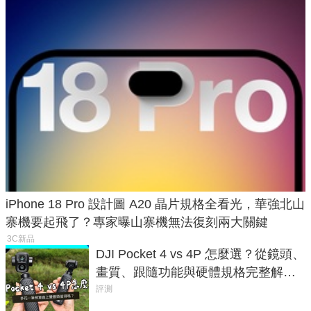
iPhone 18 Pro 設計圖 A20 晶片規格全看光，華強北山
寨機要起飛了？專家曝山寨機無法復刻兩大關鍵
3C新品
DJI Pocket 4 vs 4P 怎麼選？從鏡頭、
畫質、跟隨功能與硬體規格完整解
析，一次看懂兩台差異
評測