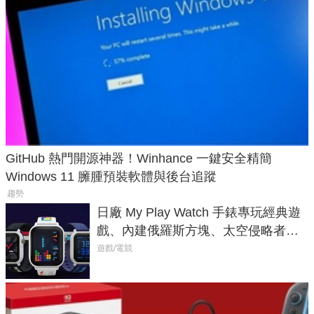
GitHub 熱門開源神器！Winhance 一鍵安全精簡
Windows 11 臃腫預裝軟體與後台追蹤
趨勢
日廠 My Play Watch 手錶專玩經典遊
戲、內建俄羅斯方塊、太空侵略者，
不過竟然不能連手機？
遊戲/電競