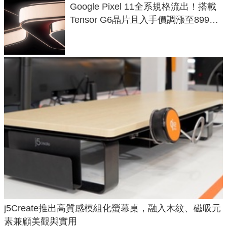
Google Pixel 11全系規格流出！搭載
Tensor G6晶片且入手價調漲至899美
元
j5Create推出高質感模組化螢幕桌，融入木紋、磁吸元
素兼顧美觀與實用