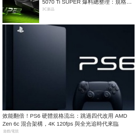
5070 Ti SUPER 爆料總整理：規格、
功耗、上市時間
3C新品
效能翻倍！PS6 硬體規格流出：跳過四代改用 AMD
Zen 6c 混合架構，4K 120fps 與全光追時代來臨
遊戲/電競