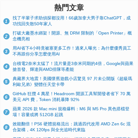
熱門文章
找了半輩子求助偵探都沒用！66歲加拿大男子靠ChatGPT，成
1
功找回失散50年家人
打破大廠墨水綁架！開源、無 DRM 限制的「Open Printer」概
2
念機亮相
用AI省下4小時竟被塞更多工作！過來人曝光：為什麼優秀員工
3
不再跟你分享怎麼使用AI
台積電2奈米太猛了！流片量是3奈米同期的4倍，Google與蘋果
4
搶首發、輝達與AMD排隊等產能
典藏界大地震！美國懷舊遊戲小店驚見 97 片未公開版《超級瑪
5
利歐兄弟》變體任天堂卡帶
GitHub 狂攬 4 萬星！Headroom 開源工具幫開發者省下 70 萬
6
美元 API 費，Token 消耗暴降 92%
蘋果 2026 款 Mac mini 規格爆料：M6 與 M5 Pro 異色搭檔登
7
場！容量或將 512GB 起跳
效能翻倍！PS6 硬體規格流出：跳過四代改用 AMD Zen 6c 混
8
合架構，4K 120fps 與全光追時代來臨