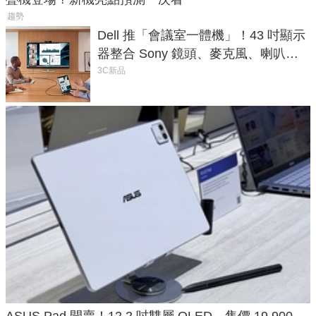
趨勢
Dell 推「會議室一體機」！43 吋顯示
器整合 Sony 鏡頭、麥克風、喇叭，
一條 USB-C 就能開會
3C新品