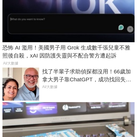
恐怖 AI 濫用！美國男子用 Grok 生成數千張兒童不雅
照後自殺，xAI 因防護失靈與不配合警方遭起訴
AI/大數據
找了半輩子求助偵探都沒用！66歲加
拿大男子靠ChatGPT，成功找回失散
50年家人
AI/大數據