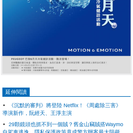
延伸閱讀
《沉默的審判》將登陸 Netflix！《周處除三害》
導演新作，阮經天、王淨主演
29顆鏡頭也抓不到一個賊？舊金山竊賊搭Waymo
自駕車逃逸，隱私保護政策竟成警方辦案最大阻礙