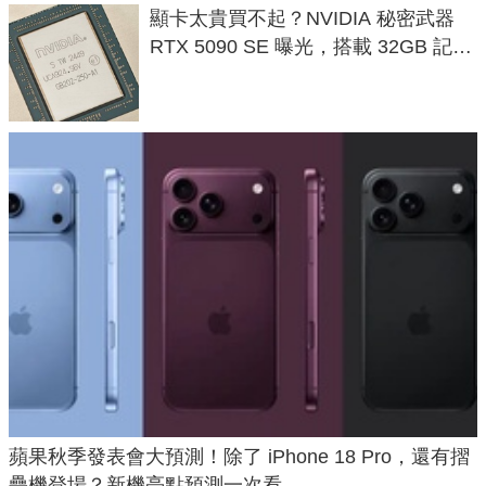
顯卡太貴買不起？NVIDIA 秘密武器
RTX 5090 SE 曝光，搭載 32GB 記憶
體
蘋果秋季發表會大預測！除了 iPhone 18 Pro，還有摺
疊機登場？新機亮點預測一次看