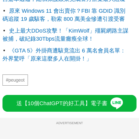
原來 Windows 11 會出賣你？FBI 靠 GDID 識別
碼追蹤 19 歲駭客，勒索 800 萬美金慘遭引渡受審
史上最大DDoS攻擊！「KimWolf」殭屍網路主謀
被捕，破紀錄30Tbps流量癱瘓全球！
《GTA 5》外掛商遭駭竟流出 6 萬名會員名單：
外界驚呼「原來這麼多人在開掛！」
#peugeot
送【10個ChatGPT的好工具】電子書
ADVERTISEMENT