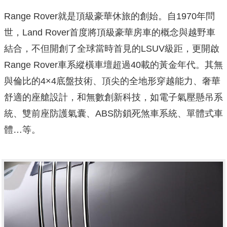
Range Rover就是頂級豪華休旅的創始。自1970年問
世，Land Rover首度將頂級豪華房車的概念與越野車
結合，不但開創了全球當時首見的LSUV級距，更開啟
Range Rover車系縱橫車壇超過40載的黃金年代。其無
與倫比的4×4底盤技術、頂尖的全地形穿越能力、奢華
舒適的座艙設計，和無數創新科技，如電子氣壓懸吊系
統、雙前座防護氣囊、ABS防鎖死煞車系統、單體式車
體…等。