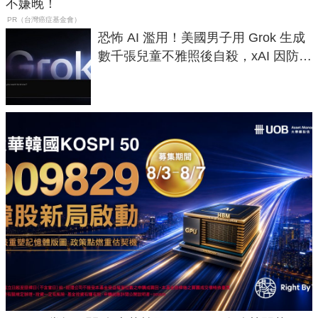
不嫌晚！
PR（台灣癌症基金會）
恐怖 AI 濫用！美國男子用 Grok 生成
數千張兒童不雅照後自殺，xAI 因防護
失靈與不配合警方遭起訴