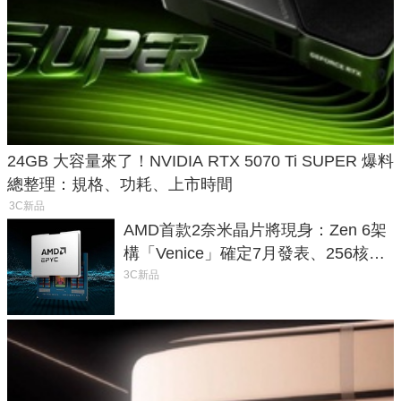
24GB 大容量來了！NVIDIA RTX 5070 Ti SUPER 爆料
總整理：規格、功耗、上市時間
3C新品
AMD首款2奈米晶片將現身：Zen 6架
構「Venice」確定7月發表、256核心
效能大噴發70%
3C新品