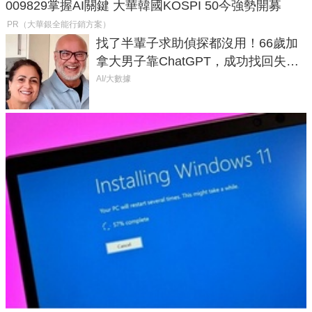
009829掌握AI關鍵 大華韓國KOSPI 50今強勢開募
PR（大華銀全能行銷方案）
找了半輩子求助偵探都沒用！66歲加
拿大男子靠ChatGPT，成功找回失散
50年家人
AI/大數據