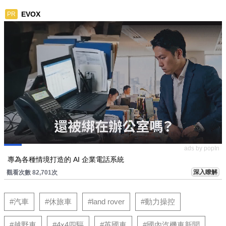
EVOX
PR
ads by popIn
專為各種情境打造的 AI 企業電話系統
深入瞭解
觀看次數 82,701次
#汽車
#休旅車
#land rover
#動力操控
#越野車
#4x4四驅
#英國車
#國內汽機車新聞