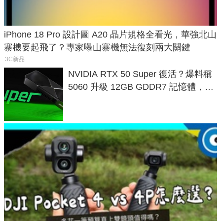
iPhone 18 Pro 設計圖 A20 晶片規格全看光，華強北山
寨機要起飛了？專家曝山寨機無法復刻兩大關鍵
3C新品
NVIDIA RTX 50 Super 復活？爆料稱
5060 升級 12GB GDDR7 記憶體，這
次規格終於不擠牙膏