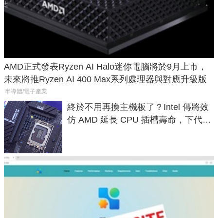
AMD正式發表Ryzen AI Halo迷你電腦將於9月上市，
未來將推Ryzen AI 400 Max系列處理器與對應升級版
半導體/電子產業
終於不用再換主機板了？Intel 傳將效
仿 AMD 延長 CPU 插槽壽命，下代
LGA 1954 至少能戰三代