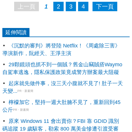
上一頁
1
2
3
4
下一頁
延伸閱讀
《沉默的審判》將登陸 Netflix！《周處除三害》
導演新作，阮經天、王淨主演
29顆鏡頭也抓不到一個賊？舊金山竊賊搭Waymo
自駕車逃逸，隱私保護政策竟成警方辦案最大阻礙
起床就先做件事，沒三天小腹就不見了! 肚子一天
天變...
PR・新素簡
檸檬加它，堅持一週大肚腩不見了，重新回到45
公斤
PR・新素簡
原來 Windows 11 會出賣你？FBI 靠 GDID 識別
碼追蹤 19 歲駭客，勒索 800 萬美金慘遭引渡受審