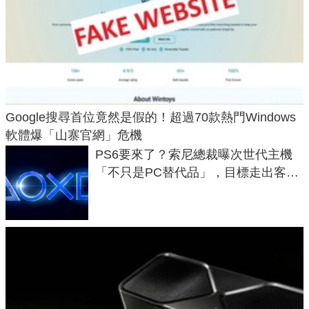
Google搜尋首位竟然是假的！超過70款熱門Windows
軟體爆「山寨官網」危機
PS6要來了？索尼總裁曝次世代主機
「不只是PC替代品」，目標走出客
廳、進軍電競桌面