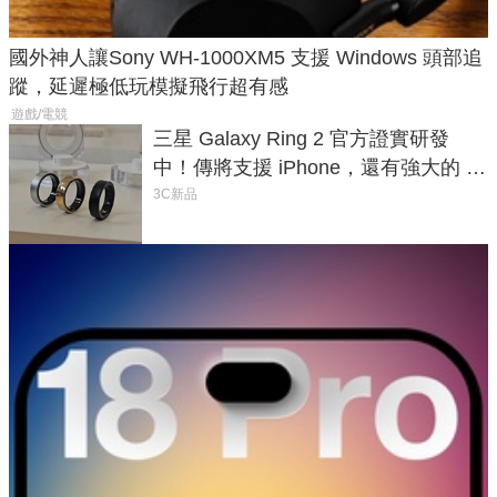
國外神人讓Sony WH-1000XM5 支援 Windows 頭部追
蹤，延遲極低玩模擬飛行超有感
遊戲/電競
三星 Galaxy Ring 2 官方證實研發
中！傳將支援 iPhone，還有強大的 AI
與智慧家電連動功能
3C新品