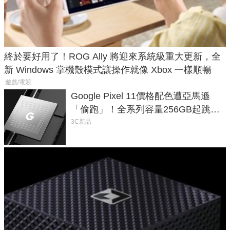
終於要好用了！ROG Ally 將迎來系統級重大更新，全
新 Windows 掌機殼模式讓操作就像 Xbox 一樣順暢
遊戲/電競
Google Pixel 11價格配色遭亞馬遜
「偷跑」！全系列容量256GB起跳、
頂規摺疊機價位逼近7萬
3C新品