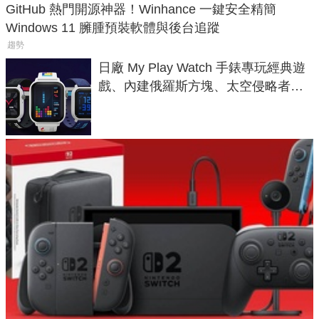
GitHub 熱門開源神器！Winhance 一鍵安全精簡
Windows 11 臃腫預裝軟體與後台追蹤
趨勢
日廠 My Play Watch 手錶專玩經典遊
戲、內建俄羅斯方塊、太空侵略者，
不過竟然不能連手機？