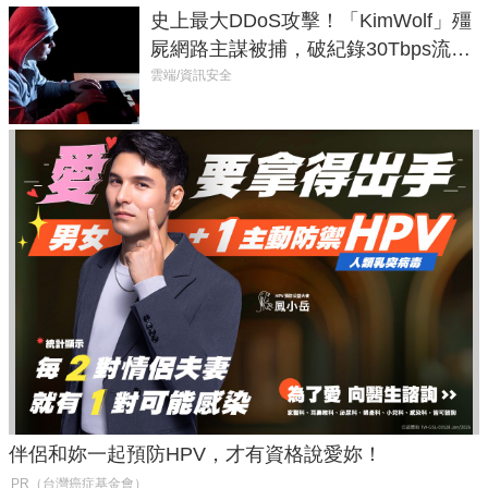
史上最大DDoS攻擊！「KimWolf」殭
屍網路主謀被捕，破紀錄30Tbps流量
癱瘓全球！
雲端/資訊安全
伴侶和妳一起預防HPV，才有資格說愛妳！
PR（台灣癌症基金會）