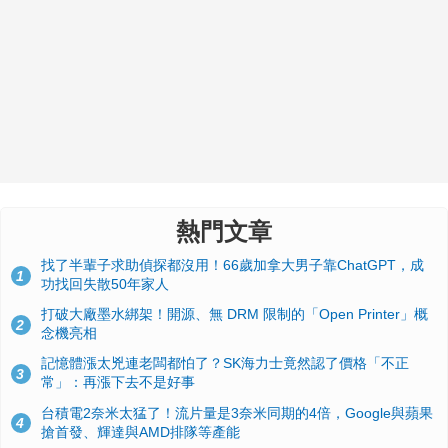
熱門文章
找了半輩子求助偵探都沒用！66歲加拿大男子靠ChatGPT，成
1
功找回失散50年家人
打破大廠墨水綁架！開源、無 DRM 限制的「Open Printer」概
2
念機亮相
記憶體漲太兇連老闆都怕了？SK海力士竟然認了價格「不正
3
常」：再漲下去不是好事
台積電2奈米太猛了！流片量是3奈米同期的4倍，Google與蘋果
4
搶首發、輝達與AMD排隊等產能