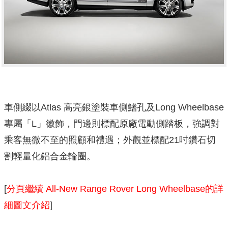
車側綴以Atlas 高亮銀塗裝車側鰭孔及Long Wheelbase
專屬「L」徽飾，門邊則標配原廠電動側踏板，強調對
乘客無微不至的照顧和禮遇；外觀並標配21吋鑽石切
割輕量化鋁合金輪圈。
[
分頁繼續 All-New Range Rover Long Wheelbase的詳
細圖文介紹
]