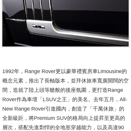
1992年，Range Rover更以豪華禮賓房車Limousine的
概念元素，推出了長軸版本，並拜休旅車寬廣開闊的空
間，造就了陸上頭等艙般的後座氛圍，更打造Range
Rover作為車壇「LSUV之王」的美名。去年五月，All-
New Range Rover引進國內，創造了「千萬休旅」的
全新級距，將Premium SUV的格局向上提昇至更高的
層次，搭配先進剽悍的全地形穿越能力，以及高達90