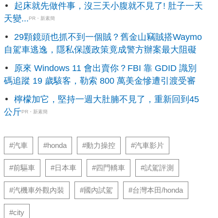
起床就先做件事，沒三天小腹就不見了! 肚子一天
天變...
PR・新素簡
29顆鏡頭也抓不到一個賊？舊金山竊賊搭Waymo
自駕車逃逸，隱私保護政策竟成警方辦案最大阻礙
原來 Windows 11 會出賣你？FBI 靠 GDID 識別
碼追蹤 19 歲駭客，勒索 800 萬美金慘遭引渡受審
檸檬加它，堅持一週大肚腩不見了，重新回到45
公斤
PR・新素簡
#汽車
#honda
#動力操控
#汽車影片
#前驅車
#日本車
#四門轎車
#試駕評測
#汽機車外觀內裝
#國內試駕
#台灣本田/honda
#city