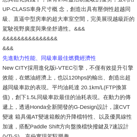
UP-CLASS車身尺寸概 念，創造出具有壓倒性超越同
級、直逼中型房車的超大車室空間，完美展現越級距的
駕駛視野廣度與乘坐舒適性。&&&
&&&&&&&&&&&&&&&
&&&
先進動力性能、同級車最佳燃費經濟性
New CITY採用進化版i-VTEC引擎，不僅有效提升引擎
效能，在燃油經濟上，也以120hps的輸出、創造出超
越同級車款的表現。平均油耗達 20.1km/L(FTP換算
值)，創下1.5L同級車款最佳的油耗表現。在動力的傳
遞上，透過Honda全新開發的G-Design設計，讓CVT
變速 箱具備AT變速箱般的升降檔特性、以及優異線性
加速，搭配Paddle Shift方向盤換檔快撥鍵及7速設計
(VTi-S)，充份實現駕馭樂趣。