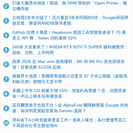
打破大廠墨水綁架！開源、無 DRM 限制的「Open Printer」概
2
念機亮相
台積電2奈米太猛了！流片量是3奈米同期的4倍，Google與蘋果
3
搶首發、輝達與AMD排隊等產能
GitHub 狂攬 4 萬星！Headroom 開源工具幫開發者省下 70 萬
4
美元 API 費，Token 消耗暴降 92%
24GB 大容量來了！NVIDIA RTX 5070 Ti SUPER 爆料總整理：
5
規格、功耗、上市時間
蘋果 2026 款 Mac mini 規格爆料：M6 與 M5 Pro 異色搭檔登
6
場！容量或將 512GB 起跳
典藏界大地震！美國懷舊遊戲小店驚見 97 片未公開版《超級瑪
7
利歐兄弟》變體任天堂卡帶
美國上半年 CD 銷量大增 16%：增速約為黑膠 7 倍，但購買者
8
有一半以上根本沒有播放器
諾貝爾獎推手也留不住！從 AlphaFold 團隊解體看 Google 的焦
9
慮：為何明星實驗室要為 Gemini 讓路？
用AI省下4小時竟被塞更多工作！過來人曝光：為什麼優秀員工
10
不再跟你分享怎麼使用AI