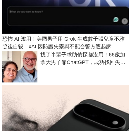
恐怖 AI 濫用！美國男子用 Grok 生成數千張兒童不雅
照後自殺，xAI 因防護失靈與不配合警方遭起訴
找了半輩子求助偵探都沒用！66歲加
拿大男子靠ChatGPT，成功找回失散
50年家人