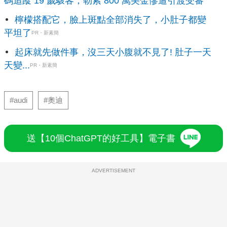
碼追蹤 19 歲駭客，勒索 800 萬美金慘遭引渡受審
檸檬搭配它，臉上斑點全部消失了，小肚子都變
平坦了
PR・新素簡
起床就先做件事，沒三天小腹就不見了! 肚子一天
天變...
PR・新素簡
#audi
#奧迪
送【10個ChatGPT的好工具】電子書
ADVERTISEMENT