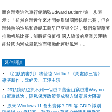
而台灣奧迪汽車行銷總監Edward Butler也進一步表
示：「雖然台灣近年來才開始舉辦國際帆船比賽，但台
灣純熟的造船和遊艇工藝早已享譽全球，我們希望藉著
推動帆船比賽，能將這份值得 國人驕傲的產業與運動
能於國內漸成風氣進而帶動此運動風潮」。
延伸閱讀
《沉默的審判》將登陸 Netflix！《周處除三害》
導演新作，阮經天、王淨主演
29顆鏡頭也抓不到一個賊？舊金山竊賊搭Waymo
自駕車逃逸，隱私保護政策竟成警方辦案最大阻礙
原來 Windows 11 會出賣你？FBI 靠 GDID 識別