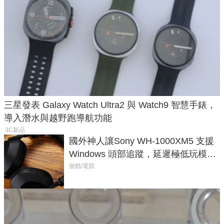
三星發表 Galaxy Watch Ultra2 與 Watch9 智慧手錶，
導入潛水與越野跑導航功能
3C新品
國外神人讓Sony WH-1000XM5 支援
Windows 頭部追蹤，延遲極低玩模擬
飛行超有感
遊戲/電競