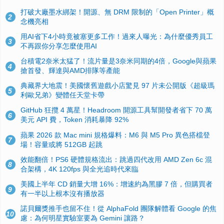
打破大廠墨水綁架！開源、無 DRM 限制的「Open Printer」概
2
念機亮相
用AI省下4小時竟被塞更多工作！過來人曝光：為什麼優秀員工
3
不再跟你分享怎麼使用AI
台積電2奈米太猛了！流片量是3奈米同期的4倍，Google與蘋果
4
搶首發、輝達與AMD排隊等產能
典藏界大地震！美國懷舊遊戲小店驚見 97 片未公開版《超級瑪
5
利歐兄弟》變體任天堂卡帶
GitHub 狂攬 4 萬星！Headroom 開源工具幫開發者省下 70 萬
6
美元 API 費，Token 消耗暴降 92%
蘋果 2026 款 Mac mini 規格爆料：M6 與 M5 Pro 異色搭檔登
7
場！容量或將 512GB 起跳
效能翻倍！PS6 硬體規格流出：跳過四代改用 AMD Zen 6c 混
8
合架構，4K 120fps 與全光追時代來臨
美國上半年 CD 銷量大增 16%：增速約為黑膠 7 倍，但購買者
9
有一半以上根本沒有播放器
諾貝爾獎推手也留不住！從 AlphaFold 團隊解體看 Google 的焦
10
慮：為何明星實驗室要為 Gemini 讓路？