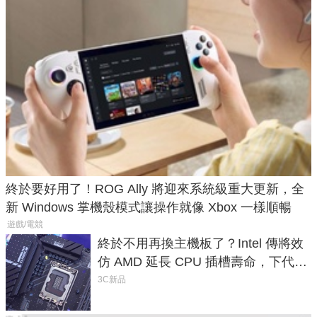
終於要好用了！ROG Ally 將迎來系統級重大更新，全
新 Windows 掌機殼模式讓操作就像 Xbox 一樣順暢
遊戲/電競
終於不用再換主機板了？Intel 傳將效
仿 AMD 延長 CPU 插槽壽命，下代
LGA 1954 至少能戰三代
3C新品