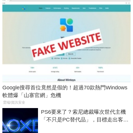
Google搜尋首位竟然是假的！超過70款熱門Windows
軟體爆「山寨官網」危機
雲端/資訊安全
PS6要來了？索尼總裁曝次世代主機
「不只是PC替代品」，目標走出客
廳、進軍電競桌面