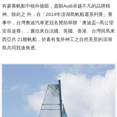
有參賽帆船中格外搶眼，盡顯Audi卓越不凡的品牌精
神。除此之 外，在「2014年澎湖島帆船週系列賽」賽
事中，台灣奧迪汽車更冠名贊助舉辦「奧迪盃─馬公望
安長途賽」，囊括來自法國、英國、香港、台灣與馬來
西亞共 21艘帆船，於素有鬼斧神工之自然美景的澎湖
島共同競速角逐。