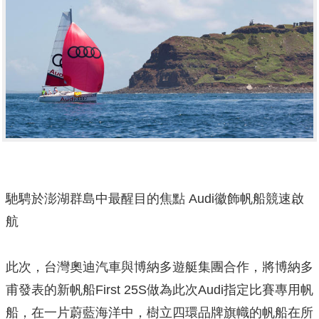
馳騁於澎湖群島中最醒目的焦點 Audi徽飾帆船競速啟
航
此次，台灣奧迪汽車與博納多遊艇集團合作，將博納多
甫發表的新帆船First 25S做為此次Audi指定比賽專用帆
船，在一片蔚藍海洋中，樹立四環品牌旗幟的帆船在所