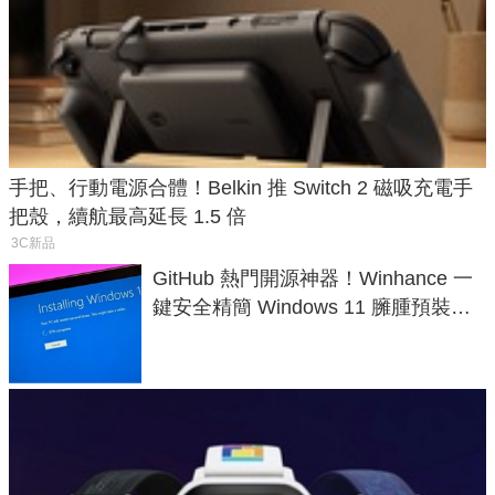
手把、行動電源合體！Belkin 推 Switch 2 磁吸充電手
把殼，續航最高延長 1.5 倍
3C新品
GitHub 熱門開源神器！Winhance 一
鍵安全精簡 Windows 11 臃腫預裝軟
體與後台追蹤