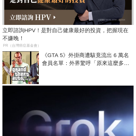
立即諮詢HPV！是對自己健康最好的投資，把握現在
不嫌晚！
PR（台灣癌症基金會）
《GTA 5》外掛商遭駭竟流出 6 萬名
會員名單：外界驚呼「原來這麼多人
在開掛！」