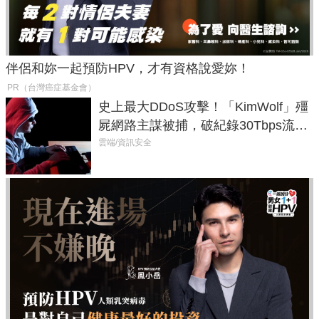
伴侶和妳一起預防HPV，才有資格說愛妳！
PR（台灣癌症基金會）
史上最大DDoS攻擊！「KimWolf」殭
屍網路主謀被捕，破紀錄30Tbps流量
癱瘓全球！
雲端/資訊安全