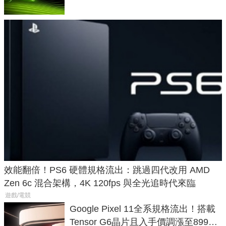
效能翻倍！PS6 硬體規格流出：跳過四代改用 AMD
Zen 6c 混合架構，4K 120fps 與全光追時代來臨
遊戲/電競
Google Pixel 11全系規格流出！搭載
Tensor G6晶片且入手價調漲至899美