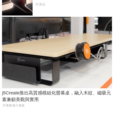
元
3C新品
j5Create推出高質感模組化螢幕桌，融入木紋、磁吸元
素兼顧美觀與實用
半導體/電子產業