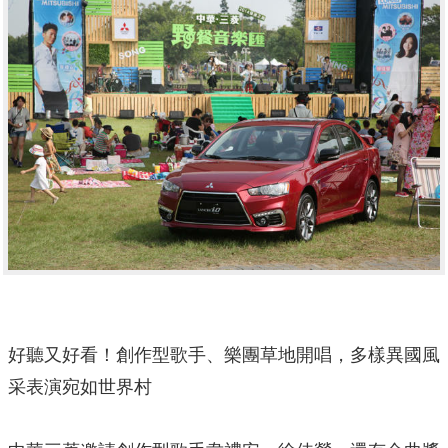
好聽又好看！創作型歌手、樂團草地開唱，多樣異國風
采表演宛如世界村