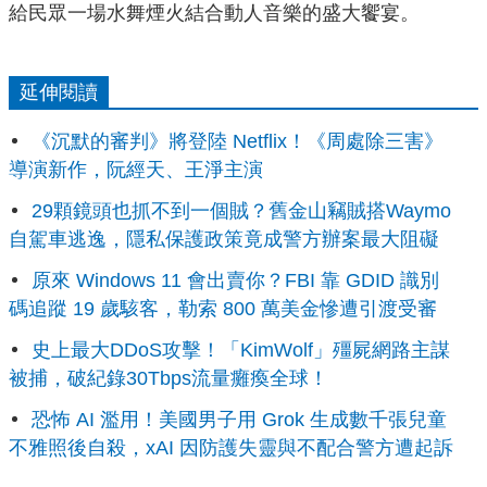
給民眾一場水舞煙火結合動人音樂的盛大饗宴。
延伸閱讀
《沉默的審判》將登陸 Netflix！《周處除三害》
導演新作，阮經天、王淨主演
29顆鏡頭也抓不到一個賊？舊金山竊賊搭Waymo
自駕車逃逸，隱私保護政策竟成警方辦案最大阻礙
原來 Windows 11 會出賣你？FBI 靠 GDID 識別
碼追蹤 19 歲駭客，勒索 800 萬美金慘遭引渡受審
史上最大DDoS攻擊！「KimWolf」殭屍網路主謀
被捕，破紀錄30Tbps流量癱瘓全球！
恐怖 AI 濫用！美國男子用 Grok 生成數千張兒童
不雅照後自殺，xAI 因防護失靈與不配合警方遭起訴