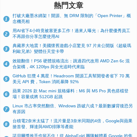
熱門文章
打破大廠墨水綁架！開源、無 DRM 限制的「Open Printer」概
1
念機亮相
用AI省下4小時竟被塞更多工作！過來人曝光：為什麼優秀員工
2
不再跟你分享怎麼使用AI
典藏界大地震！美國懷舊遊戲小店驚見 97 片未公開版《超級瑪
3
利歐兄弟》變體任天堂卡帶
效能翻倍！PS6 硬體規格流出：跳過四代改用 AMD Zen 6c 混
4
合架構，4K 120fps 與全光追時代來臨
GitHub 狂攬 4 萬星！Headroom 開源工具幫開發者省下 70 萬
5
美元 API 費，Token 消耗暴降 92%
蘋果 2026 款 Mac mini 規格爆料：M6 與 M5 Pro 異色搭檔登
6
場！容量或將 512GB 起跳
Linux 市占率突然翻倍、Windows 跌破六成？最新數據背後恐另
7
有原因
台積電2奈米太猛了！流片量是3奈米同期的4倍，Google與蘋果
8
搶首發、輝達與AMD排隊等產能
諾貝爾獎推手也留不住！從 AlphaFold 團隊解體看 Google 的焦