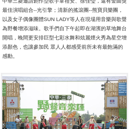
中華三菱邀請創作型歌手韋禮安、徐佳瑩，還有金曲獎
最佳演唱組合--光引擎；清新的搖滾團--熊寶貝樂團，
以及女子偶像團體SUN LADY等人在現場用音樂與歌聲
為野餐增添滋味。歌手們自下午起即在湖濱的草地舞台
開唱，晚間更安排巨型七彩水舞和炫麗煙火秀為星空增
添顏色，也讓參加民 眾人人都感受前所未有最飽滿的
感動。