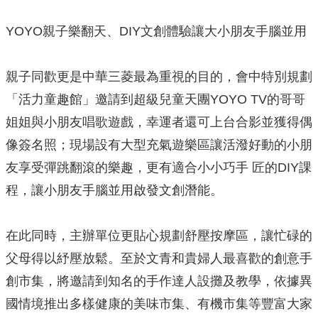
YOYO親子樂翻天、DIY文創體驗讓大小朋友手腦並用
親子同歡更是中華三菱最為重視的目的，會中特別規劃
「活力童趣館」邀請到超級兒童天團YOYO TV的哥哥
姐姐與小朋友唱歌遊戲，幸運者還可上台合影並獲得偶
像簽名照；現場設有大型充氣遊樂區讓活潑好動的小朋
友享受彈跳翻滾的樂趣，更有適合小小巧手 匠的DIY課
程，讓小朋友手腦並用啟發文創潛能。
在此同時，主辦單位更貼心規劃舒壓按摩區，讓忙碌的
父母得以紓壓放鬆。至於文青和貴婦人最喜歡的創意手
創市集，將邀請到知名的手作達人設攤及教學，依據異
國情境推出多樣健康的美味市集、有機市集等豐富大家