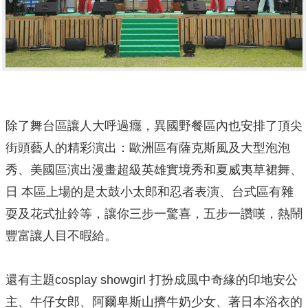
除了舞台區讓人大呼過癮，異國野餐區內也安排了頂尖
街頭藝人的精彩演出：歐洲區有薩克斯風及大型泡泡
秀、美國區演出漫畫超級英雄實境秀和夏威夷草裙舞、
日 本區上場的是太鼓小太郎和忍者表演、台式區有雜
耍及花式扯鈴等，讓你三步一驚喜，五步一讚嘆，熱鬧
豐富讓人目不暇給。
還有主題cosplay showgirl 打扮成風中奇緣的印地安公
主、牛仔女郎、阿爾卑斯山擠牛奶少女、著日本浴衣的