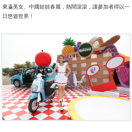
東瀛美女、中國娃娃春麗，熱鬧滾滾，讓參加者得以一
日悠遊世界！