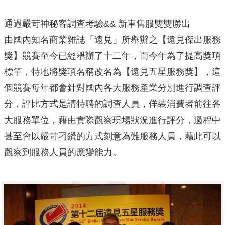
通過嚴苛神秘客調查考驗&& 新車售服雙雙勝出
由國內知名商業雜誌「遠見」所舉辦之【遠見傑出服務
獎】競賽至今已經舉辦了十二年，而今年為了提高獎項
標竿，特地將獎項名稱改名為【遠見五星服務獎】，這
個競賽每年都會針對國內各大服務產業分別進行調查評
分，評比方式是請特聘的調查人員，佯裝消費者前往各
大服務單位，藉由實際觀察現場狀況進行評分，過程中
甚至會以嚴苛刁鑽的方式刻意為難服務人員，藉此可以
觀察到服務人員的應變能力。