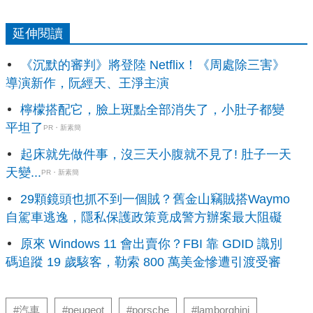
延伸閱讀
《沉默的審判》將登陸 Netflix！《周處除三害》
導演新作，阮經天、王淨主演
檸檬搭配它，臉上斑點全部消失了，小肚子都變
平坦了
PR・新素簡
起床就先做件事，沒三天小腹就不見了! 肚子一天
天變...
PR・新素簡
29顆鏡頭也抓不到一個賊？舊金山竊賊搭Waymo
自駕車逃逸，隱私保護政策竟成警方辦案最大阻礙
原來 Windows 11 會出賣你？FBI 靠 GDID 識別
碼追蹤 19 歲駭客，勒索 800 萬美金慘遭引渡受審
#汽車
#peugeot
#porsche
#lamborghini