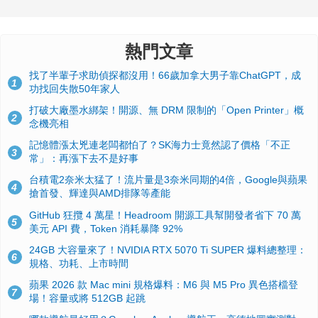
熱門文章
找了半輩子求助偵探都沒用！66歲加拿大男子靠ChatGPT，成
1
功找回失散50年家人
打破大廠墨水綁架！開源、無 DRM 限制的「Open Printer」概
2
念機亮相
記憶體漲太兇連老闆都怕了？SK海力士竟然認了價格「不正
3
常」：再漲下去不是好事
台積電2奈米太猛了！流片量是3奈米同期的4倍，Google與蘋果
4
搶首發、輝達與AMD排隊等產能
GitHub 狂攬 4 萬星！Headroom 開源工具幫開發者省下 70 萬
5
美元 API 費，Token 消耗暴降 92%
24GB 大容量來了！NVIDIA RTX 5070 Ti SUPER 爆料總整理：
6
規格、功耗、上市時間
蘋果 2026 款 Mac mini 規格爆料：M6 與 M5 Pro 異色搭檔登
7
場！容量或將 512GB 起跳