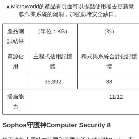
▲MicroWorld的產品有頁面可以提點使用者去更新微
軟作業系統的漏洞，加強防堵安全缺口。
產品測
（單位：KB）
（%）
試結果
資源佔
主程式佔用記憶
程式與系統合計佔記憶
用
體
體
35,392
38
掃瞄能
11/12
力
Sophos守護神Computer Security 8