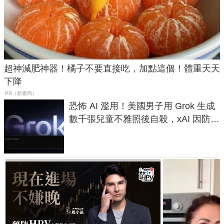
超神減肥神器！橘子不要直接吃，加點這個！體重天天
下降
PR（新素簡）
恐怖 AI 濫用！美國男子用 Grok 生成
數千張兒童不雅照後自殺，xAI 因防護
失靈與不配合警方遭起訴