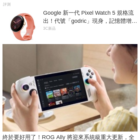
評測
Google 新一代 Pixel Watch 5 規格流
出！代號「godric」現身，記憶體增強
鎖定 AI 應用
3C新品
終於要好用了！ROG Ally 將迎來系統級重大更新，全