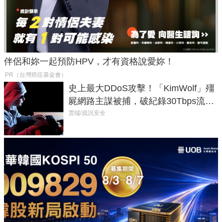
伴侶和妳一起預防HPV，才有資格說愛妳！
PR（台灣癌症基金會）
史上最大DDoS攻擊！「KimWolf」殭
屍網路主謀被捕，破紀錄30Tbps流量
癱瘓全球！
雲端/資訊安全