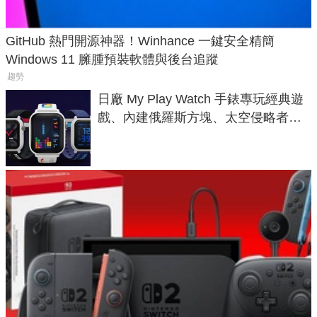
GitHub 熱門開源神器！Winhance 一鍵安全精簡
Windows 11 臃腫預裝軟體與後台追蹤
趨勢
日廠 My Play Watch 手錶專玩經典遊
戲、內建俄羅斯方塊、太空侵略者，
不過竟然不能連手機？