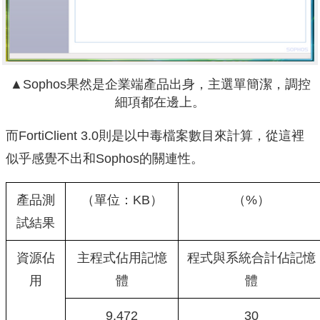
▲Sophos果然是企業端產品出身，主選單簡潔，調控
細項都在邊上。
而FortiClient 3.0則是以中毒檔案數目來計算，從這裡
似乎感覺不出和Sophos的關連性。
產品測
（單位：KB）
（%）
試結果
資源佔
主程式佔用記憶
程式與系統合計佔記憶
用
體
體
9,472
30