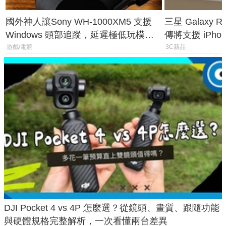
國外神人讓Sony WH-1000XM5 支援
三星 Galaxy 
Windows 頭部追蹤，延遲極低玩模擬
傳將支援 iPho
飛行超有感
慧家電連動功
遊戲/電競
3C新品
DJI Pocket 4 vs 4P 怎麼選？從鏡頭、畫質、跟隨功能
與硬體規格完整解析，一次看懂兩台差異