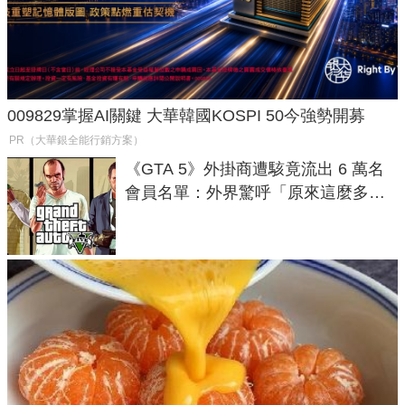
009829掌握AI關鍵 大華韓國KOSPI 50今強勢開募
PR（大華銀全能行銷方案）
《GTA 5》外掛商遭駭竟流出 6 萬名
會員名單：外界驚呼「原來這麼多人
在開掛！」