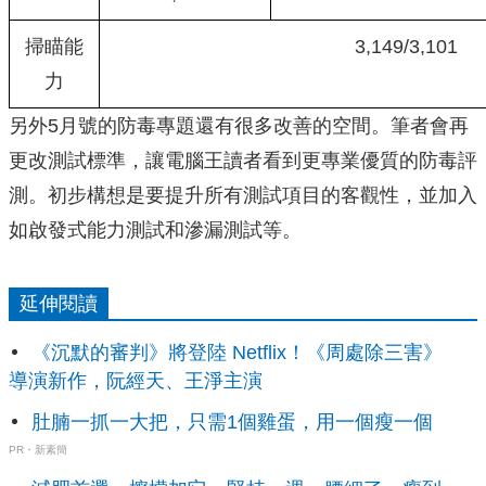
掃瞄能
3,149/3,101
力
另外5月號的防毒專題還有很多改善的空間。筆者會再
更改測試標準，讓電腦王讀者看到更專業優質的防毒評
測。初步構想是要提升所有測試項目的客觀性，並加入
如啟發式能力測試和滲漏測試等。
延伸閱讀
《沉默的審判》將登陸 Netflix！《周處除三害》
導演新作，阮經天、王淨主演
肚腩一抓一大把，只需1個雞蛋，用一個瘦一個
PR・新素簡