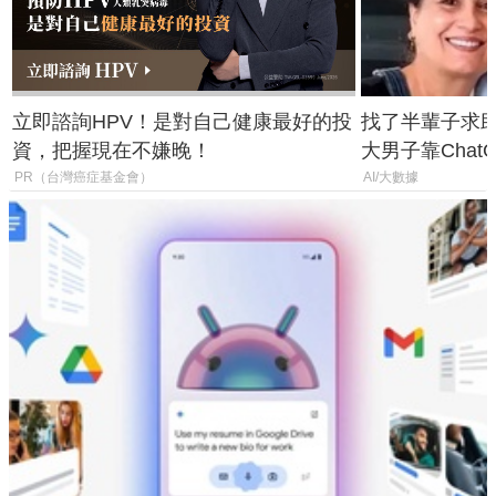
立即諮詢HPV！是對自己健康最好的投
找了半輩子求助
資，把握現在不嫌晚！
大男子靠Chat
年家人
PR（台灣癌症基金會）
AI/大數據