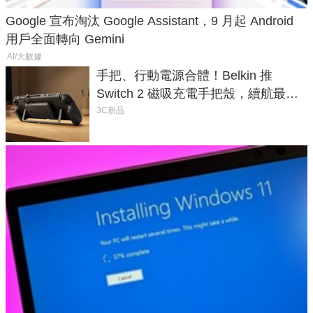
Google 宣布淘汰 Google Assistant，9 月起 Android
用戶全面轉向 Gemini
AI/大數據
手把、行動電源合體！Belkin 推
Switch 2 磁吸充電手把殼，續航最高
延長 1.5 倍
3C新品