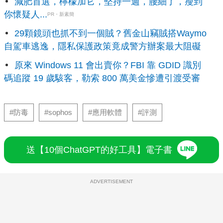
減肥首選，檸檬加它，堅持一週，腰細了，瘦到
你懷疑人...
PR・新素簡
29顆鏡頭也抓不到一個賊？舊金山竊賊搭Waymo
自駕車逃逸，隱私保護政策竟成警方辦案最大阻礙
原來 Windows 11 會出賣你？FBI 靠 GDID 識別
碼追蹤 19 歲駭客，勒索 800 萬美金慘遭引渡受審
#防毒
#sophos
#應用軟體
#評測
送【10個ChatGPT的好工具】電子書
ADVERTISEMENT