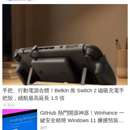
手把、行動電源合體！Belkin 推 Switch 2 磁吸充電手
把殼，續航最高延長 1.5 倍
3C新品
GitHub 熱門開源神器！Winhance 一
鍵安全精簡 Windows 11 臃腫預裝軟
體與後台追蹤
趨勢