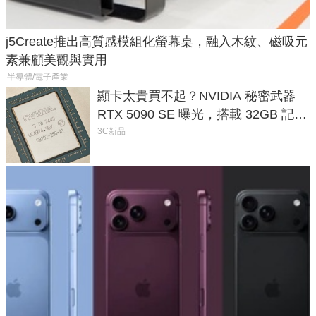
j5Create推出高質感模組化螢幕桌，融入木紋、磁吸元
素兼顧美觀與實用
半導體/電子產業
顯卡太貴買不起？NVIDIA 秘密武器
RTX 5090 SE 曝光，搭載 32GB 記憶
體
3C新品