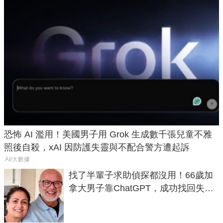
恐怖 AI 濫用！美國男子用 Grok 生成數千張兒童不雅
照後自殺，xAI 因防護失靈與不配合警方遭起訴
AI/大數據
找了半輩子求助偵探都沒用！66歲加
拿大男子靠ChatGPT，成功找回失散
50年家人