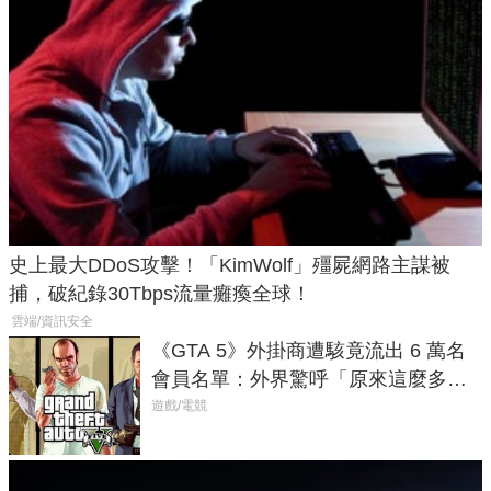
史上最大DDoS攻擊！「KimWolf」殭屍網路主謀被
捕，破紀錄30Tbps流量癱瘓全球！
雲端/資訊安全
《GTA 5》外掛商遭駭竟流出 6 萬名
會員名單：外界驚呼「原來這麼多人
在開掛！」
遊戲/電競