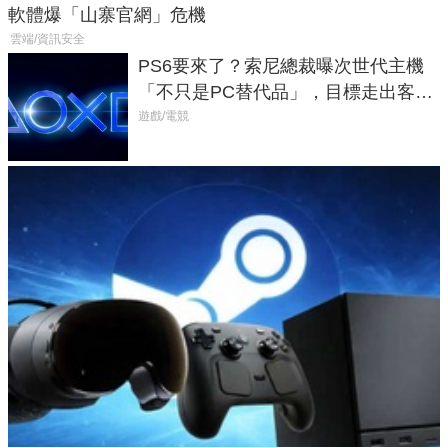
軟體爆「山寨官網」危機
雲端/資訊安全
PS6要來了？索尼總裁曝次世代主機
「不只是PC替代品」，目標走出客
廳、進軍電競桌面
遊戲/電競