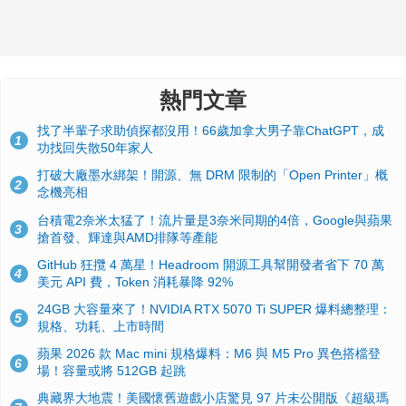
熱門文章
找了半輩子求助偵探都沒用！66歲加拿大男子靠ChatGPT，成
1
功找回失散50年家人
打破大廠墨水綁架！開源、無 DRM 限制的「Open Printer」概
2
念機亮相
台積電2奈米太猛了！流片量是3奈米同期的4倍，Google與蘋果
3
搶首發、輝達與AMD排隊等產能
GitHub 狂攬 4 萬星！Headroom 開源工具幫開發者省下 70 萬
4
美元 API 費，Token 消耗暴降 92%
24GB 大容量來了！NVIDIA RTX 5070 Ti SUPER 爆料總整理：
5
規格、功耗、上市時間
蘋果 2026 款 Mac mini 規格爆料：M6 與 M5 Pro 異色搭檔登
6
場！容量或將 512GB 起跳
典藏界大地震！美國懷舊遊戲小店驚見 97 片未公開版《超級瑪