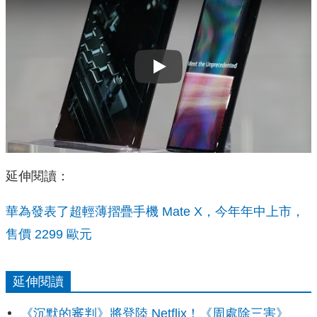
Play
延伸閱讀：
華為發表了超輕薄摺疊手機 Mate X，今年年中上市，
售價 2299 歐元
延伸閱讀
《沉默的審判》將登陸 Netflix！《周處除三害》