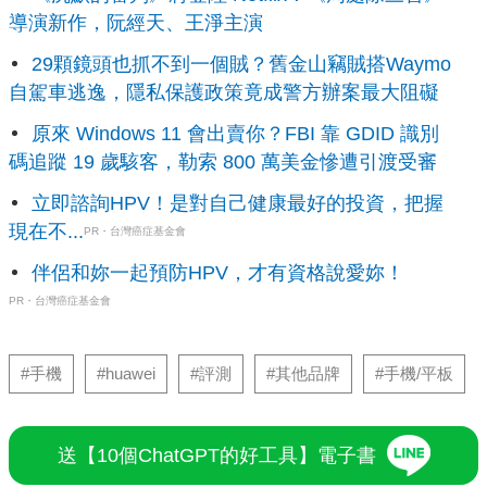
導演新作，阮經天、王淨主演
29顆鏡頭也抓不到一個賊？舊金山竊賊搭Waymo
自駕車逃逸，隱私保護政策竟成警方辦案最大阻礙
原來 Windows 11 會出賣你？FBI 靠 GDID 識別
碼追蹤 19 歲駭客，勒索 800 萬美金慘遭引渡受審
立即諮詢HPV！是對自己健康最好的投資，把握
現在不...
PR・台灣癌症基金會
伴侶和妳一起預防HPV，才有資格說愛妳！
PR・台灣癌症基金會
#手機
#huawei
#評測
#其他品牌
#手機/平板
送【10個ChatGPT的好工具】電子書