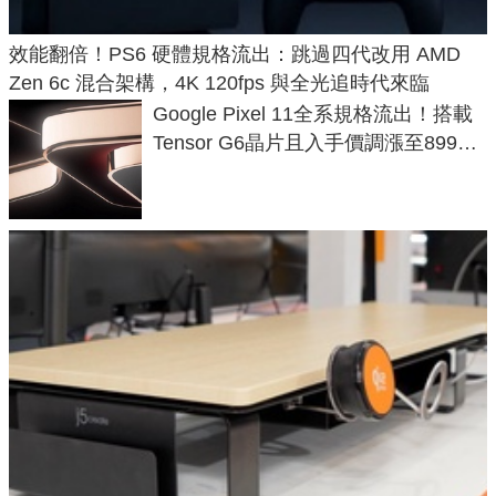
效能翻倍！PS6 硬體規格流出：跳過四代改用 AMD
Zen 6c 混合架構，4K 120fps 與全光追時代來臨
Google Pixel 11全系規格流出！搭載
Tensor G6晶片且入手價調漲至899美
元