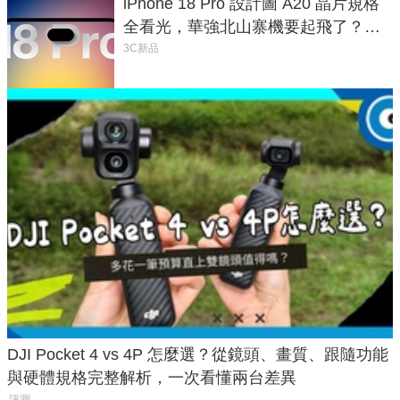
iPhone 18 Pro 設計圖 A20 晶片規格
全看光，華強北山寨機要起飛了？專
家曝山寨機無法復刻兩大關鍵
3C新品
DJI Pocket 4 vs 4P 怎麼選？從鏡頭、畫質、跟隨功能
與硬體規格完整解析，一次看懂兩台差異
評測