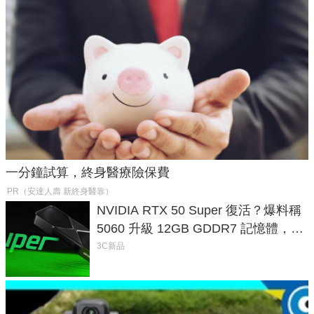
一分鐘試算，終身醫療險保費
PR（安達人壽 新終身醫靠）
NVIDIA RTX 50 Super 復活？爆料稱
5060 升級 12GB GDDR7 記憶體，這
次規格終於不擠牙膏
3C新品