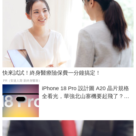
快來試試！終身醫療險保費一分鐘搞定！
PR（安達人壽 新終身醫靠）
iPhone 18 Pro 設計圖 A20 晶片規格
全看光，華強北山寨機要起飛了？專
家曝山寨機無法復刻兩大關鍵