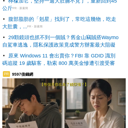
檸檬加它，堅持一週大肚腩不見了，重新回到45
公斤
PR・新素簡
腹部脂肪的「剋星」找到了，常吃這幾物，吃走
大肚囊，...
PR・新素簡
29顆鏡頭也抓不到一個賊？舊金山竊賊搭Waymo
自駕車逃逸，隱私保護政策竟成警方辦案最大阻礙
原來 Windows 11 會出賣你？FBI 靠 GDID 識別
碼追蹤 19 歲駭客，勒索 800 萬美金慘遭引渡受審
9597借錢網
PR