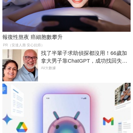
報復性熬夜 癌細胞數攀升
PR（安達人壽 安心抗癌）
找了半輩子求助偵探都沒用！66歲加
拿大男子靠ChatGPT，成功找回失散
50年家人
AI/大數據