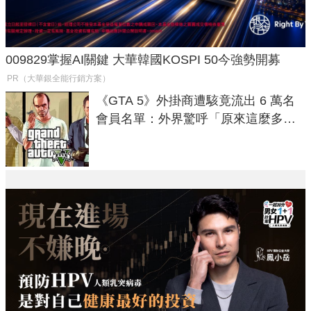
009829掌握AI關鍵 大華韓國KOSPI 50今強勢開募
PR（大華銀全能行銷方案）
《GTA 5》外掛商遭駭竟流出 6 萬名
會員名單：外界驚呼「原來這麼多人
在開掛！」