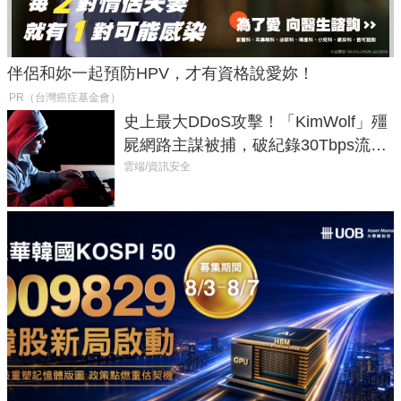
伴侶和妳一起預防HPV，才有資格說愛妳！
PR（台灣癌症基金會）
史上最大DDoS攻擊！「KimWolf」殭
屍網路主謀被捕，破紀錄30Tbps流量
癱瘓全球！
雲端/資訊安全