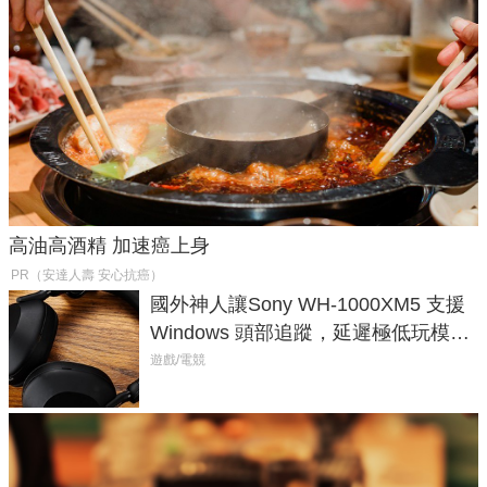
高油高酒精 加速癌上身
PR（安達人壽 安心抗癌）
國外神人讓Sony WH-1000XM5 支援
Windows 頭部追蹤，延遲極低玩模擬
飛行超有感
遊戲/電競