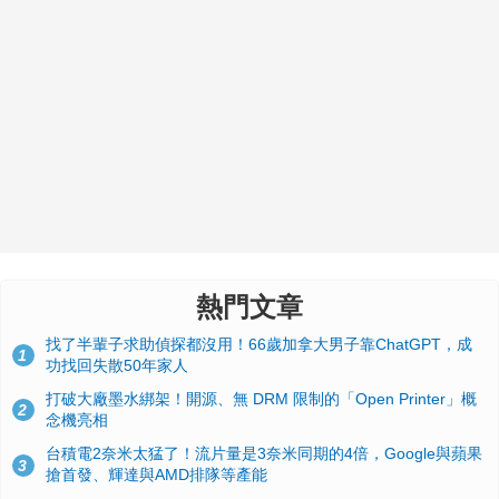
熱門文章
找了半輩子求助偵探都沒用！66歲加拿大男子靠ChatGPT，成
1
功找回失散50年家人
打破大廠墨水綁架！開源、無 DRM 限制的「Open Printer」概
2
念機亮相
台積電2奈米太猛了！流片量是3奈米同期的4倍，Google與蘋果
3
搶首發、輝達與AMD排隊等產能