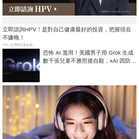
立即諮詢HPV！是對自己健康最好的投資，把握現在
不嫌晚！
PR（台灣癌症基金會）
恐怖 AI 濫用！美國男子用 Grok 生成
數千張兒童不雅照後自殺，xAI 因防護
失靈與不配合警方遭起訴