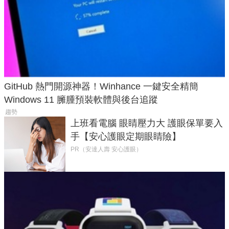
GitHub 熱門開源神器！Winhance 一鍵安全精簡
Windows 11 臃腫預裝軟體與後台追蹤
趨勢
上班看電腦 眼睛壓力大 護眼保單要入
手【安心護眼定期眼睛險】
PR（安達人壽 安心護眼）