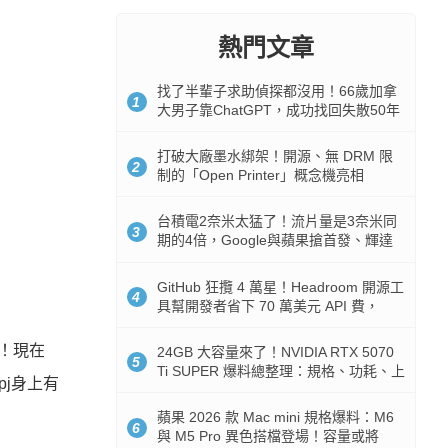
熱門文章
找了半輩子求助偵探都沒用！66歲加拿
1
大男子靠ChatGPT，成功找回失散50年
家人
打破大廠墨水綁架！開源、無 DRM 限
2
制的「Open Printer」概念機亮相
台積電2奈米太猛了！流片量是3奈米同
3
期的4倍，Google與蘋果搶首發、輝達
與AMD排隊等產能
GitHub 狂攬 4 萬星！Headroom 開源工
4
具幫開發者省下 70 萬美元 API 費，
Token 消耗暴降 92%
呢！現在
24GB 大容量來了！NVIDIA RTX 5070
5
Ti SUPER 爆料總整理：規格、功耗、上
pj身上有
市時間
蘋果 2026 款 Mac mini 規格爆料：M6
6
與 M5 Pro 異色搭檔登場！容量或將