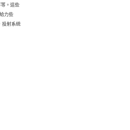
圈等等。這些
得給力些
外，投射系統