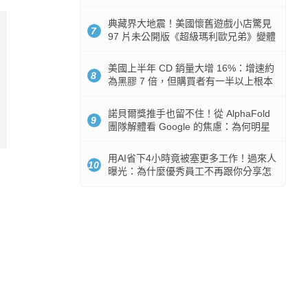
512GB 起跳
典藏界大地震！美國懷舊遊戲小店驚見
7
97 片未公開版《超級瑪利歐兄弟》變體
任天堂卡帶
美國上半年 CD 銷量大增 16%：增速約
8
為黑膠 7 倍，但購買者有一半以上根本
沒有播放器
諾貝爾獎推手也留不住！從 AlphaFold
9
團隊解體看 Google 的焦慮：為何明星
實驗室要為 Gemini 讓路？
用AI省下4小時竟被塞更多工作！過來人
10
曝光：為什麼優秀員工不再跟你分享怎
麼使用AI