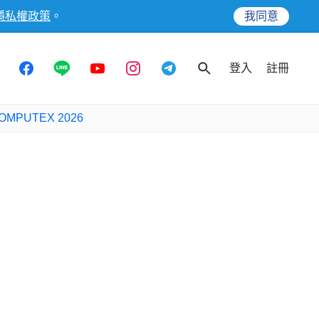
隱私權政策
。
我同意
登入
註冊
OMPUTEX 2026