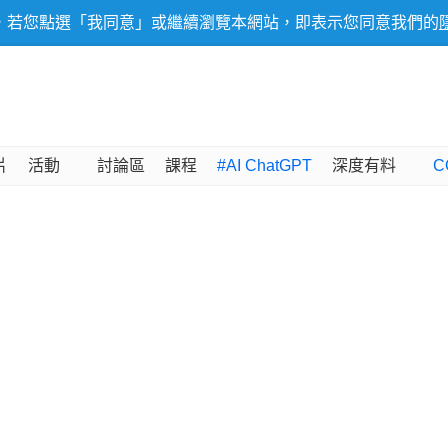
，若您點選「我同意」或繼續瀏覽本網站，即表示您同意我們的
片
活動
討論區
課程
#AI ChatGPT
深度有料
C