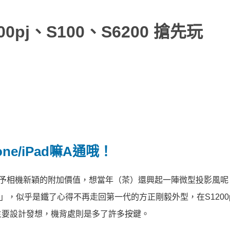
00pj、S100、S6200 搶先玩
ne/iPad嘛A通哦！
以來，賦予相機新穎的附加價值，想當年（茶）還興起一陣微型投影風
經」，似乎是鐵了心得不再走回第一代的方正剛毅外型，在S1200
主要設計發想，機背處則是多了許多按鍵。