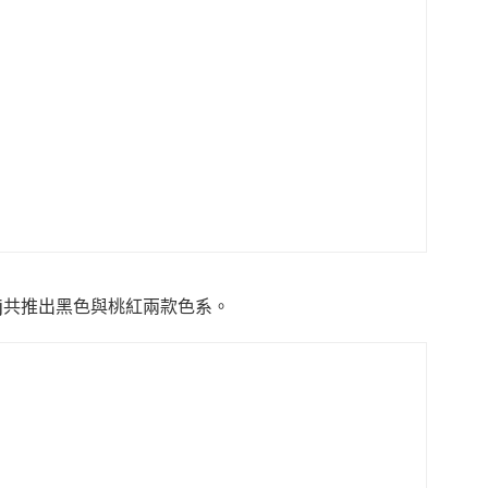
0pj共推出黑色與桃紅兩款色系。