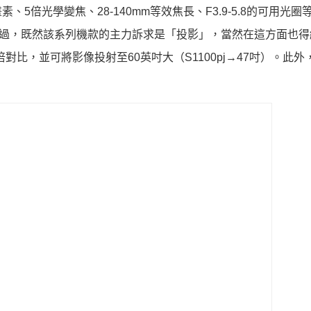
素、5倍光學變焦、28-140mm等效焦長、F3.9-5.8的可用光
。不過，既然該系列機款的主力訴求是「投影」，當然在這方面也
3倍對比，並可將影像投射至60英吋大（S1100pj→47吋）。此