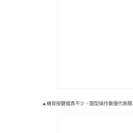
▲機背按鍵還真不少，圓型操作盤僅代表簡易