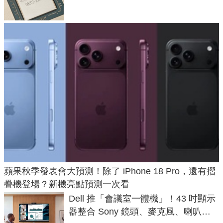
蘋果秋季發表會大預測！除了 iPhone 18 Pro，還有摺
疊機登場？新機亮點預測一次看
Dell 推「會議室一體機」！43 吋顯示
器整合 Sony 鏡頭、麥克風、喇叭，