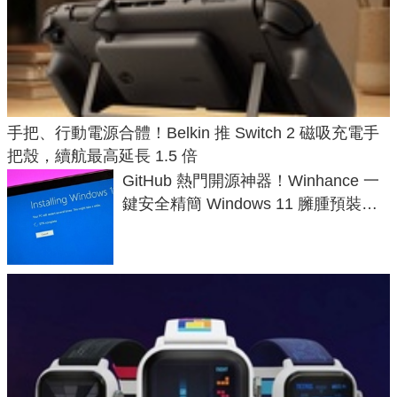
手把、行動電源合體！Belkin 推 Switch 2 磁吸充電手
把殼，續航最高延長 1.5 倍
GitHub 熱門開源神器！Winhance 一
鍵安全精簡 Windows 11 臃腫預裝軟
體與後台追蹤