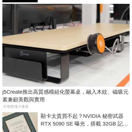
j5Create推出高質感模組化螢幕桌，融入木紋、磁吸元
素兼顧美觀與實用
半導體/電子產業
顯卡太貴買不起？NVIDIA 秘密武器
RTX 5090 SE 曝光，搭載 32GB 記憶
體