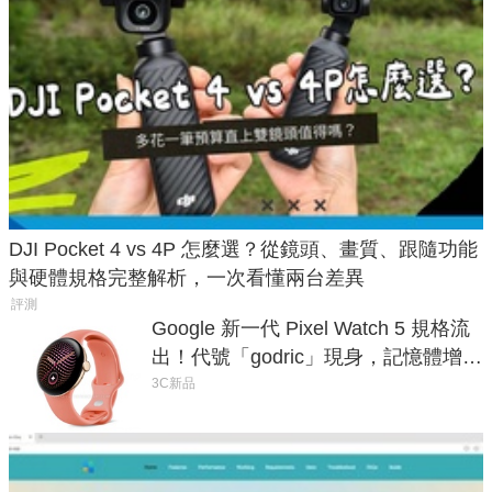
DJI Pocket 4 vs 4P 怎麼選？從鏡頭、畫質、跟隨功能
與硬體規格完整解析，一次看懂兩台差異
評測
Google 新一代 Pixel Watch 5 規格流
出！代號「godric」現身，記憶體增強
鎖定 AI 應用
3C新品