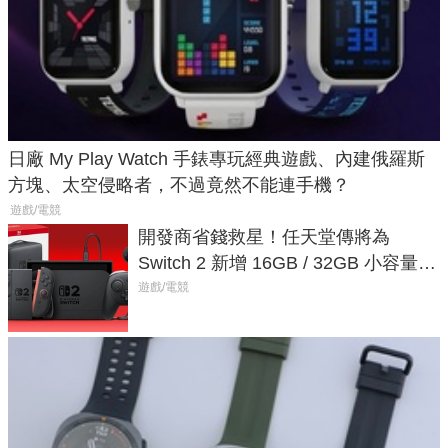
日廠 My Play Watch 手錶專玩經典遊戲、內建俄羅斯
方塊、太空侵略者，不過竟然不能連手機？
遊戲/電競
開發商省錢救星！任天堂傳將為
Switch 2 新增 16GB / 32GB 小容量遊
戲卡的選擇
遊戲/電競