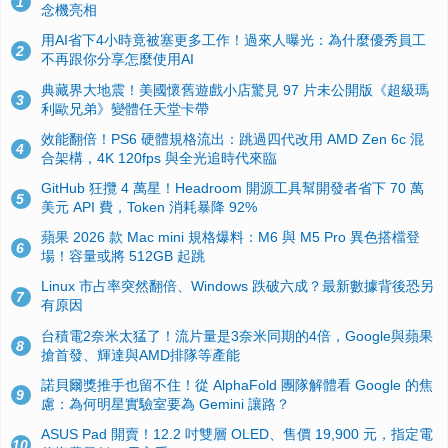
1
念機亮相
用AI省下4小時竟被塞更多工作！過來人曝光：為什麼優秀員工
2
不再跟你分享怎麼使用AI
典藏界大地震！美國懷舊遊戲小店驚見 97 片未公開版《超級瑪
3
利歐兄弟》變體任天堂卡帶
效能翻倍！PS6 硬體規格流出：跳過四代改用 AMD Zen 6c 混
4
合架構，4K 120fps 與全光追時代來臨
GitHub 狂攬 4 萬星！Headroom 開源工具幫開發者省下 70 萬
5
美元 API 費，Token 消耗暴降 92%
蘋果 2026 款 Mac mini 規格爆料：M6 與 M5 Pro 異色搭檔登
6
場！容量或將 512GB 起跳
Linux 市占率突然翻倍、Windows 跌破六成？最新數據背後恐另
7
有原因
台積電2奈米太猛了！流片量是3奈米同期的4倍，Google與蘋果
8
搶首發、輝達與AMD排隊等產能
諾貝爾獎推手也留不住！從 AlphaFold 團隊解體看 Google 的焦
9
慮：為何明星實驗室要為 Gemini 讓路？
ASUS Pad 開賣！12.2 吋雙層 OLED、售價 19,900 元，指定電
10