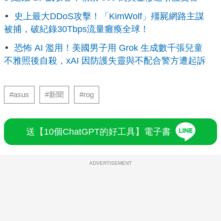
史上最大DDoS攻擊！「KimWolf」殭屍網路主謀
被捕，破紀錄30Tbps流量癱瘓全球！
恐怖 AI 濫用！美國男子用 Grok 生成數千張兒童
不雅照後自殺，xAI 因防護失靈與不配合警方遭起訴
#asus
#新聞
#rog
送【10個ChatGPT的好工具】電子書
ADVERTISEMENT