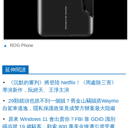
▲
ROG Phone
延伸閱讀
《沉默的審判》將登陸 Netflix！《周處除三害》
導演新作，阮經天、王淨主演
29顆鏡頭也抓不到一個賊？舊金山竊賊搭Waymo
自駕車逃逸，隱私保護政策竟成警方辦案最大阻礙
原來 Windows 11 會出賣你？FBI 靠 GDID 識別
碼追蹤 19 歲駭客，勒索 800 萬美金慘遭引渡受審