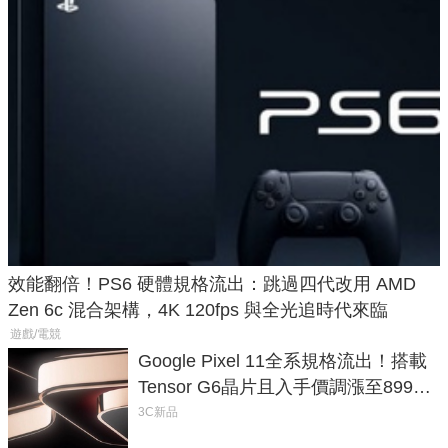
效能翻倍！PS6 硬體規格流出：跳過四代改用 AMD
Zen 6c 混合架構，4K 120fps 與全光追時代來臨
遊戲/電競
Google Pixel 11全系規格流出！搭載
Tensor G6晶片且入手價調漲至899美
元
3C新品