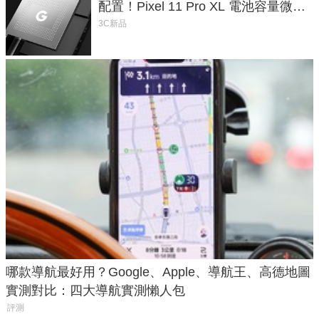
配置！Pixel 11 Pro XL 電池容量微降
1.6%
3C新品
哪款導航最好用？Google、Apple、導航王、高德地圖
實測對比：四大導航實測懶人包
評測