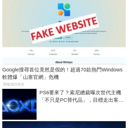
Google搜尋首位竟然是假的！超過70款熱門Windows
軟體爆「山寨官網」危機
雲端/資訊安全
PS6要來了？索尼總裁曝次世代主機
「不只是PC替代品」，目標走出客
廳、進軍電競桌面