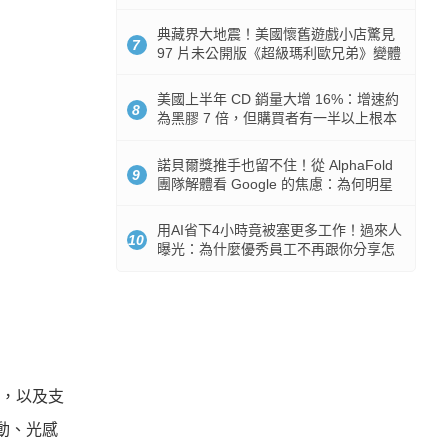
512GB 起跳
典藏界大地震！美國懷舊遊戲小店驚見
7
97 片未公開版《超級瑪利歐兄弟》變體
任天堂卡帶
美國上半年 CD 銷量大增 16%：增速約
8
為黑膠 7 倍，但購買者有一半以上根本
沒有播放器
諾貝爾獎推手也留不住！從 AlphaFold
9
團隊解體看 Google 的焦慮：為何明星
實驗室要為 Gemini 讓路？
用AI省下4小時竟被塞更多工作！過來人
10
曝光：為什麼優秀員工不再跟你分享怎
麼使用AI
畫面，以及支
震動、光感