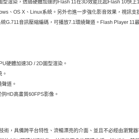
D圖型渲染，透過硬體加速的Flash 11在3D效能比起Flash 10快上
ows、OS X、Linux系統。另外也進一步強化影音效果，視訊支
統G.711音訊壓縮編碼，可播放7.1環繞聲道。Flash Player 1
GPU硬體加速3D / 2D圖型渲染。
統。
繞聲道。
提供HD高畫質60FPS影像。
來的技術，具備跨平台特性、流暢漂亮的介面、並且不必經由瀏覽