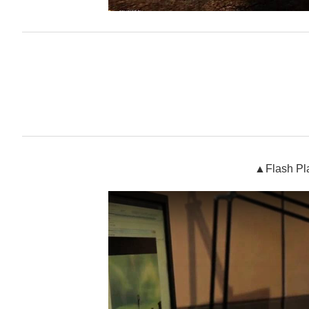
▲Flash P