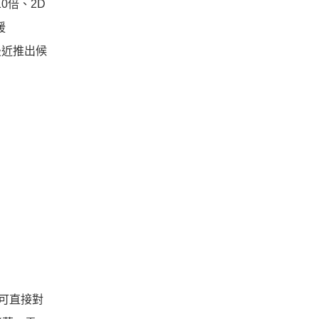
10倍、2D
援
1最近推出候
器可直接對