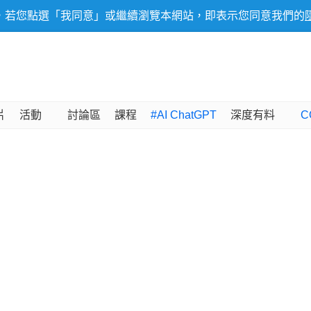
，若您點選「我同意」或繼續瀏覽本網站，即表示您同意我們的
片
活動
討論區
課程
#AI ChatGPT
深度有料
C