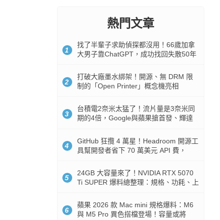
熱門文章
找了半輩子求助偵探都沒用！66歲加拿
1
大男子靠ChatGPT，成功找回失散50年
家人
打破大廠墨水綁架！開源、無 DRM 限
2
制的「Open Printer」概念機亮相
台積電2奈米太猛了！流片量是3奈米同
3
期的4倍，Google與蘋果搶首發、輝達
與AMD排隊等產能
GitHub 狂攬 4 萬星！Headroom 開源工
4
具幫開發者省下 70 萬美元 API 費，
Token 消耗暴降 92%
24GB 大容量來了！NVIDIA RTX 5070
5
Ti SUPER 爆料總整理：規格、功耗、上
市時間
蘋果 2026 款 Mac mini 規格爆料：M6
6
與 M5 Pro 異色搭檔登場！容量或將