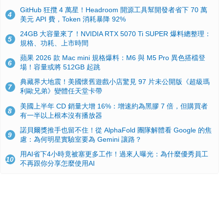
GitHub 狂攬 4 萬星！Headroom 開源工具幫開發者省下 70 萬
4
美元 API 費，Token 消耗暴降 92%
24GB 大容量來了！NVIDIA RTX 5070 Ti SUPER 爆料總整理：
5
規格、功耗、上市時間
蘋果 2026 款 Mac mini 規格爆料：M6 與 M5 Pro 異色搭檔登
6
場！容量或將 512GB 起跳
典藏界大地震！美國懷舊遊戲小店驚見 97 片未公開版《超級瑪
7
利歐兄弟》變體任天堂卡帶
美國上半年 CD 銷量大增 16%：增速約為黑膠 7 倍，但購買者
8
有一半以上根本沒有播放器
諾貝爾獎推手也留不住！從 AlphaFold 團隊解體看 Google 的焦
9
慮：為何明星實驗室要為 Gemini 讓路？
用AI省下4小時竟被塞更多工作！過來人曝光：為什麼優秀員工
10
不再跟你分享怎麼使用AI