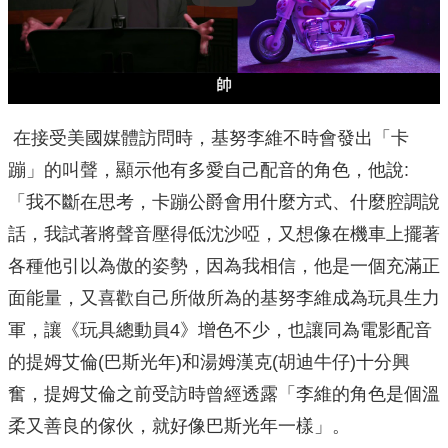
在接受美國媒體訪問時，基努李維不時會發出「卡
蹦」的叫聲，顯示他有多愛自己配音的角色，他說:
「我不斷在思考，卡蹦公爵會用什麼方式、什麼腔調說
話，我試著將聲音壓得低沈沙啞，又想像在機車上擺著
各種他引以為傲的姿勢，因為我相信，他是一個充滿正
面能量，又喜歡自己所做所為的基努李維成為玩具生力
軍，讓《玩具總動員4》增色不少，也讓同為電影配音
的提姆艾倫(巴斯光年)和湯姆漢克(胡迪牛仔)十分興
奮，提姆艾倫之前受訪時曾經透露「李維的角色是個溫
柔又善良的傢伙，就好像巴斯光年一樣」。