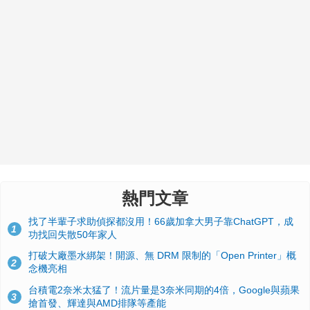
熱門文章
找了半輩子求助偵探都沒用！66歲加拿大男子靠ChatGPT，成
1
功找回失散50年家人
打破大廠墨水綁架！開源、無 DRM 限制的「Open Printer」概
2
念機亮相
台積電2奈米太猛了！流片量是3奈米同期的4倍，Google與蘋果
3
搶首發、輝達與AMD排隊等產能