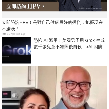
立即諮詢HPV！是對自己健康最好的投資，把握現在
不嫌晚！
PR（台灣癌症基金會）
恐怖 AI 濫用！美國男子用 Grok 生成
數千張兒童不雅照後自殺，xAI 因防護
失靈與不配合警方遭起訴