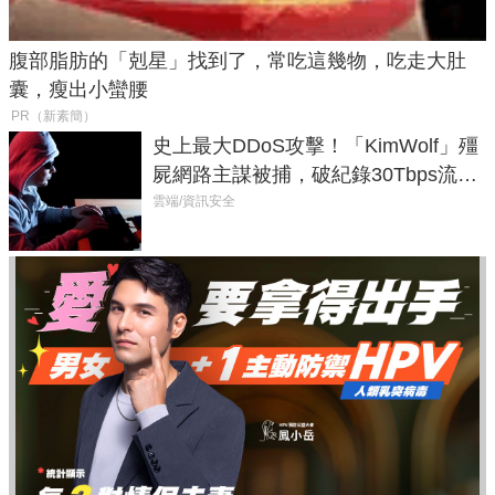
腹部脂肪的「剋星」找到了，常吃這幾物，吃走大肚
囊，瘦出小蠻腰
PR（新素簡）
史上最大DDoS攻擊！「KimWolf」殭
屍網路主謀被捕，破紀錄30Tbps流量
癱瘓全球！
雲端/資訊安全