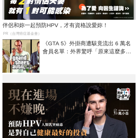
伴侶和妳一起預防HPV，才有資格說愛妳！
PR（台灣癌症基金會）
《GTA 5》外掛商遭駭竟流出 6 萬名
會員名單：外界驚呼「原來這麼多人
在開掛！」