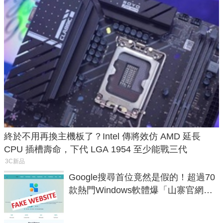
終於不用再換主機板了？Intel 傳將效仿 AMD 延長
CPU 插槽壽命，下代 LGA 1954 至少能戰三代
3C新品
Google搜尋首位竟然是假的！超過70
款熱門Windows軟體爆「山寨官網」
危機