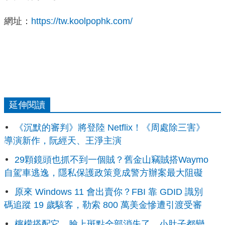
網址：
https://tw.koolpophk.com/
延伸閱讀
《沉默的審判》將登陸 Netflix！《周處除三害》
導演新作，阮經天、王淨主演
29顆鏡頭也抓不到一個賊？舊金山竊賊搭Waymo
自駕車逃逸，隱私保護政策竟成警方辦案最大阻礙
原來 Windows 11 會出賣你？FBI 靠 GDID 識別
碼追蹤 19 歲駭客，勒索 800 萬美金慘遭引渡受審
檸檬搭配它，臉上斑點全部消失了，小肚子都變