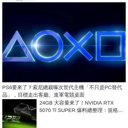
PS6要來了？索尼總裁曝次世代主機「不只是PC替代
品」，目標走出客廳、進軍電競桌面
24GB 大容量來了！NVIDIA RTX
5070 Ti SUPER 爆料總整理：規格、
功耗、上市時間