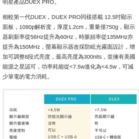
明星產品DUEX PRO。
相較第一代DUEX，DUEX PRO同樣搭載 12.5吋顯示
面板，1080p解析度，厚度1.2cm，重量僅750g，顯示
器刷新率從56Hz提升為60Hz，時脈頻率從135MHz亦
提升為150MHz，螢幕顯示器改採防眩光霧面設計，增
加可調整8段式亮度，最高亮度為300nits，並擁有美國
能源之星認可，功率耗能從<7.5w進化為<4.5w，可減
少筆電的電力消耗。