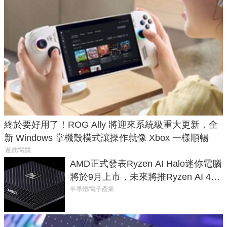
終於要好用了！ROG Ally 將迎來系統級重大更新，全
新 Windows 掌機殼模式讓操作就像 Xbox 一樣順暢
遊戲/電競
AMD正式發表Ryzen AI Halo迷你電腦
將於9月上市，未來將推Ryzen AI 400
Max系列處理器與對應升級版
半導體/電子產業