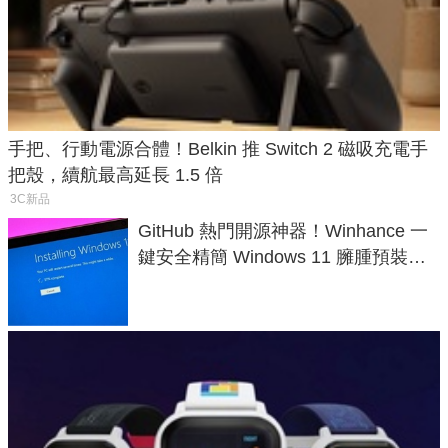
手把、行動電源合體！Belkin 推 Switch 2 磁吸充電手
把殼，續航最高延長 1.5 倍
3C新品
GitHub 熱門開源神器！Winhance 一
鍵安全精簡 Windows 11 臃腫預裝軟
體與後台追蹤