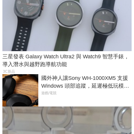
三星發表 Galaxy Watch Ultra2 與 Watch9 智慧手錶，
導入潛水與越野跑導航功能
3C新品
國外神人讓Sony WH-1000XM5 支援
Windows 頭部追蹤，延遲極低玩模擬
飛行超有感
遊戲/電競