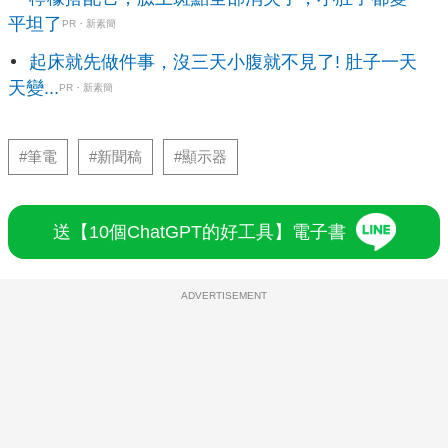
平坦了
PR・新素簡
起床就先做件事，沒三天小腹就不見了! 肚子一天
天變...
PR・新素簡
#筆電
#新聞稿
#顯示器
送【10個ChatGPT的好工具】電子書
ADVERTISEMENT