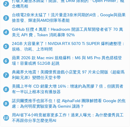
打破大廠墨水綁架！開源、無 DRM 限制的「Open Printer」概
2
念機亮相
台積電2奈米太猛了！流片量是3奈米同期的4倍，Google與蘋果
3
搶首發、輝達與AMD排隊等產能
GitHub 狂攬 4 萬星！Headroom 開源工具幫開發者省下 70 萬
4
美元 API 費，Token 消耗暴降 92%
24GB 大容量來了！NVIDIA RTX 5070 Ti SUPER 爆料總整理：
5
規格、功耗、上市時間
蘋果 2026 款 Mac mini 規格爆料：M6 與 M5 Pro 異色搭檔登
6
場！容量或將 512GB 起跳
典藏界大地震！美國懷舊遊戲小店驚見 97 片未公開版《超級瑪
7
利歐兄弟》變體任天堂卡帶
美國上半年 CD 銷量大增 16%：增速約為黑膠 7 倍，但購買者
8
有一半以上根本沒有播放器
諾貝爾獎推手也留不住！從 AlphaFold 團隊解體看 Google 的焦
9
慮：為何明星實驗室要為 Gemini 讓路？
用AI省下4小時竟被塞更多工作！過來人曝光：為什麼優秀員工
10
不再跟你分享怎麼使用AI