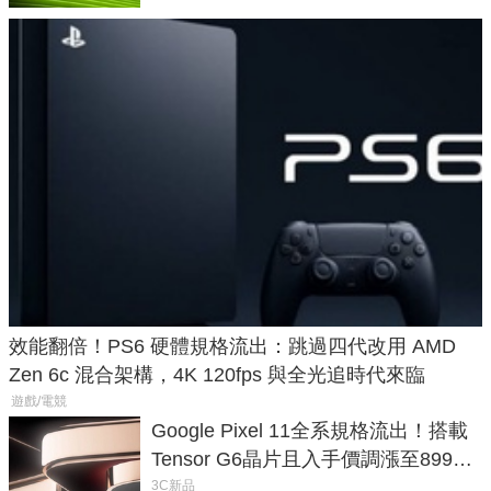
效能翻倍！PS6 硬體規格流出：跳過四代改用 AMD
Zen 6c 混合架構，4K 120fps 與全光追時代來臨
遊戲/電競
Google Pixel 11全系規格流出！搭載
Tensor G6晶片且入手價調漲至899美
元
3C新品