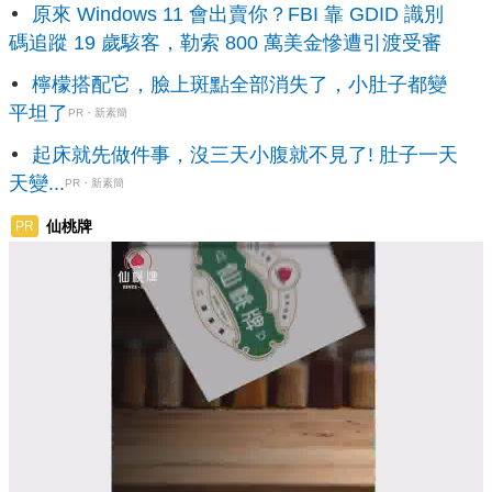
原來 Windows 11 會出賣你？FBI 靠 GDID 識別
碼追蹤 19 歲駭客，勒索 800 萬美金慘遭引渡受審
檸檬搭配它，臉上斑點全部消失了，小肚子都變
平坦了
PR・新素簡
起床就先做件事，沒三天小腹就不見了! 肚子一天
天變...
PR・新素簡
仙桃牌
PR