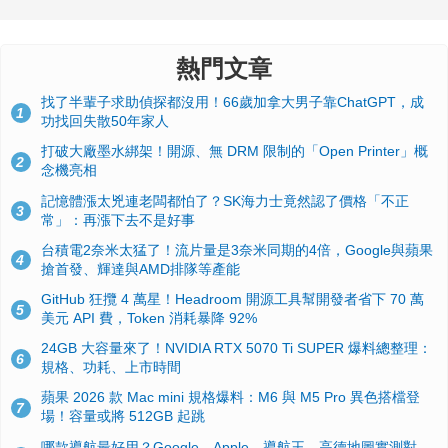
熱門文章
找了半輩子求助偵探都沒用！66歲加拿大男子靠ChatGPT，成
1
功找回失散50年家人
打破大廠墨水綁架！開源、無 DRM 限制的「Open Printer」概
2
念機亮相
記憶體漲太兇連老闆都怕了？SK海力士竟然認了價格「不正
3
常」：再漲下去不是好事
台積電2奈米太猛了！流片量是3奈米同期的4倍，Google與蘋果
4
搶首發、輝達與AMD排隊等產能
GitHub 狂攬 4 萬星！Headroom 開源工具幫開發者省下 70 萬
5
美元 API 費，Token 消耗暴降 92%
24GB 大容量來了！NVIDIA RTX 5070 Ti SUPER 爆料總整理：
6
規格、功耗、上市時間
蘋果 2026 款 Mac mini 規格爆料：M6 與 M5 Pro 異色搭檔登
7
場！容量或將 512GB 起跳
哪款導航最好用？Google、Apple、導航王、高德地圖實測對