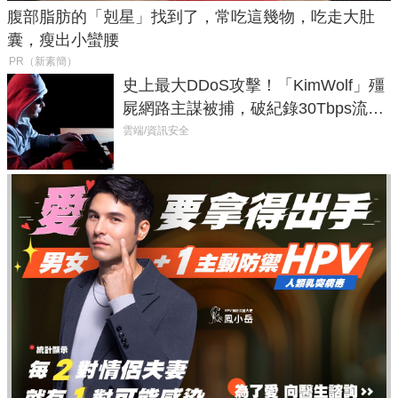
腹部脂肪的「剋星」找到了，常吃這幾物，吃走大肚
囊，瘦出小蠻腰
PR（新素簡）
史上最大DDoS攻擊！「KimWolf」殭
屍網路主謀被捕，破紀錄30Tbps流量
癱瘓全球！
雲端/資訊安全