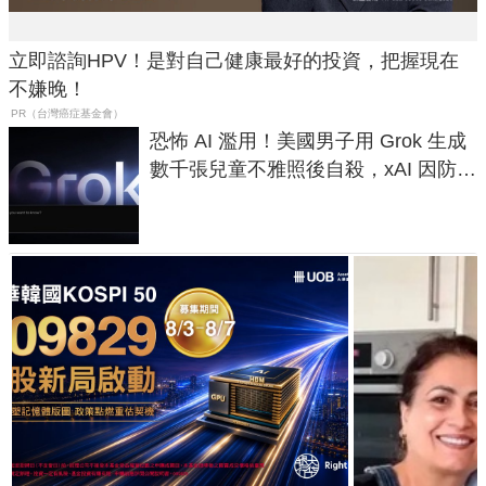
立即諮詢HPV！是對自己健康最好的投資，把握現在
不嫌晚！
PR（台灣癌症基金會）
恐怖 AI 濫用！美國男子用 Grok 生成
數千張兒童不雅照後自殺，xAI 因防護
失靈與不配合警方遭起訴