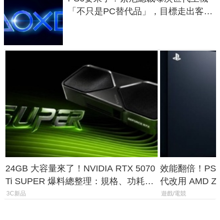
「不只是PC替代品」，目標走出客
廳、進軍電競桌面
24GB 大容量來了！NVIDIA RTX 5070
效能翻倍！PS
Ti SUPER 爆料總整理：規格、功耗、
代改用 AMD Z
上市時間
120fps 與全
3C新品
遊戲/電競