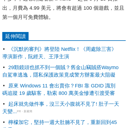
出，月費為 4.99 美元，將會有超過 100 個遊戲，並且
第一個月可免費體驗。
延伸閱讀
《沉默的審判》將登陸 Netflix！《周處除三害》
導演新作，阮經天、王淨主演
29顆鏡頭也抓不到一個賊？舊金山竊賊搭Waymo
自駕車逃逸，隱私保護政策竟成警方辦案最大阻礙
原來 Windows 11 會出賣你？FBI 靠 GDID 識別
碼追蹤 19 歲駭客，勒索 800 萬美金慘遭引渡受審
起床就先做件事，沒三天小腹就不見了! 肚子一天
天變...
PR・新素簡
檸檬加它，堅持一週大肚腩不見了，重新回到45