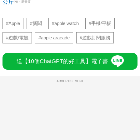
公斤
PR・新素簡
#Apple
#新聞
#apple watch
#手機/平板
#遊戲/電競
#apple aracade
#遊戲訂閱服務
送【10個ChatGPT的好工具】電子書
ADVERTISEMENT