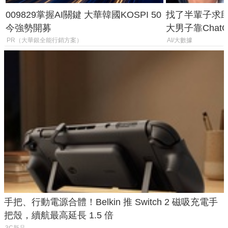
009829掌握AI關鍵 大華韓國KOSPI 50
找了半輩子求助
今強勢開募
大男子靠Chat
年家人
PR（大華銀全能行銷方案）
AI/大數據
手把、行動電源合體！Belkin 推 Switch 2 磁吸充電手
把殼，續航最高延長 1.5 倍
3C新品