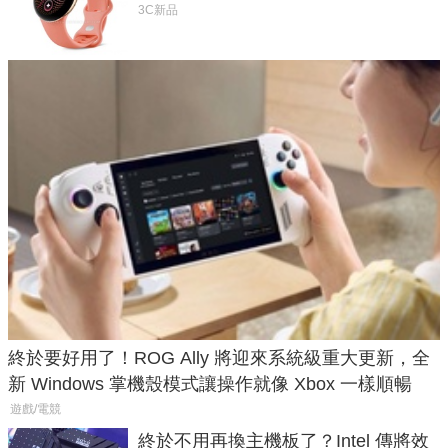
鎖定 AI 應用
3C新品
終於要好用了！ROG Ally 將迎來系統級重大更新，全
新 Windows 掌機殼模式讓操作就像 Xbox 一樣順暢
遊戲/電競
終於不用再換主機板了？Intel 傳將效