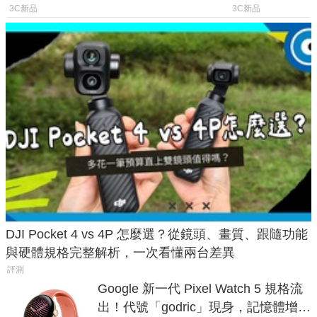
慧家電連動功能
山寨機無法復
3C新品
3C新品
DJI Pocket 4 vs 4P 怎麼選？從鏡頭、畫質、跟隨功能
與硬體規格完整解析，一次看懂兩台差異
評測
Google 新一代 Pixel Watch 5 規格流
出！代號「godric」現身，記憶體增強