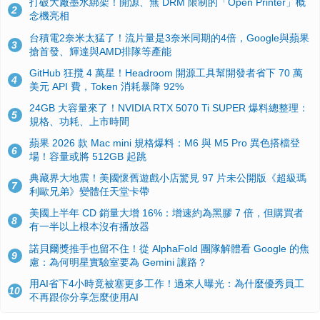
打破大廠墨水綁架！開源、無 DRM 限制的「Open Printer」概
2
念機亮相
台積電2奈米太猛了！流片量是3奈米同期的4倍，Google與蘋果
3
搶首發、輝達與AMD排隊等產能
GitHub 狂攬 4 萬星！Headroom 開源工具幫開發者省下 70 萬
4
美元 API 費，Token 消耗暴降 92%
24GB 大容量來了！NVIDIA RTX 5070 Ti SUPER 爆料總整理：
5
規格、功耗、上市時間
蘋果 2026 款 Mac mini 規格爆料：M6 與 M5 Pro 異色搭檔登
6
場！容量或將 512GB 起跳
典藏界大地震！美國懷舊遊戲小店驚見 97 片未公開版《超級瑪
7
利歐兄弟》變體任天堂卡帶
美國上半年 CD 銷量大增 16%：增速約為黑膠 7 倍，但購買者
8
有一半以上根本沒有播放器
諾貝爾獎推手也留不住！從 AlphaFold 團隊解體看 Google 的焦
9
慮：為何明星實驗室要為 Gemini 讓路？
用AI省下4小時竟被塞更多工作！過來人曝光：為什麼優秀員工
10
不再跟你分享怎麼使用AI