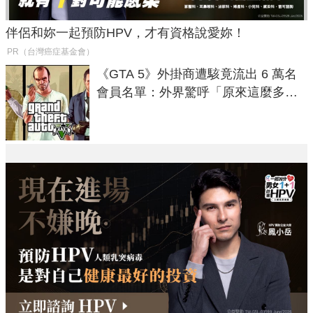
伴侶和妳一起預防HPV，才有資格說愛妳！
PR（台灣癌症基金會）
《GTA 5》外掛商遭駭竟流出 6 萬名
會員名單：外界驚呼「原來這麼多人
在開掛！」