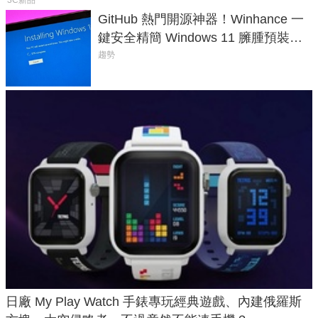
GitHub 熱門開源神器！Winhance 一
鍵安全精簡 Windows 11 臃腫預裝軟
體與後台追蹤
趨勢
日廠 My Play Watch 手錶專玩經典遊戲、內建俄羅斯