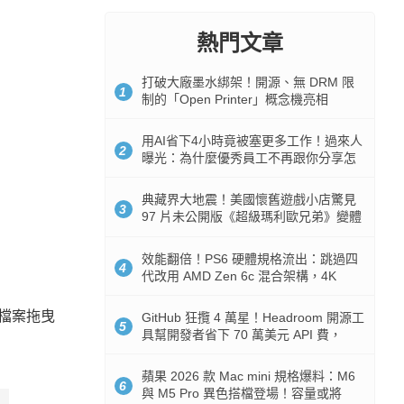
熱門文章
打破大廠墨水綁架！開源、無 DRM 限
1
制的「Open Printer」概念機亮相
用AI省下4小時竟被塞更多工作！過來人
2
曝光：為什麼優秀員工不再跟你分享怎
麼使用AI
典藏界大地震！美國懷舊遊戲小店驚見
3
97 片未公開版《超級瑪利歐兄弟》變體
任天堂卡帶
效能翻倍！PS6 硬體規格流出：跳過四
4
代改用 AMD Zen 6c 混合架構，4K
120fps 與全光追時代來臨
的檔案拖曳
GitHub 狂攬 4 萬星！Headroom 開源工
5
具幫開發者省下 70 萬美元 API 費，
Token 消耗暴降 92%
蘋果 2026 款 Mac mini 規格爆料：M6
6
與 M5 Pro 異色搭檔登場！容量或將