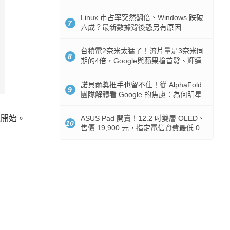
512GB 起跳
Linux 市占率突然翻倍、Windows 跌破
7
六成？最新數據背後恐另有原因
台積電2奈米太猛了！流片量是3奈米同
8
期的4倍，Google與蘋果搶首發、輝達
與AMD排隊等產能
諾貝爾獎推手也留不住！從 AlphaFold
9
團隊解體看 Google 的焦慮：為何明星
實驗室要為 Gemini 讓路？
ASUS Pad 開賣！12.2 吋雙層 OLED、
能開始。
10
售價 19,900 元，指定電信資費最低 0
元入手