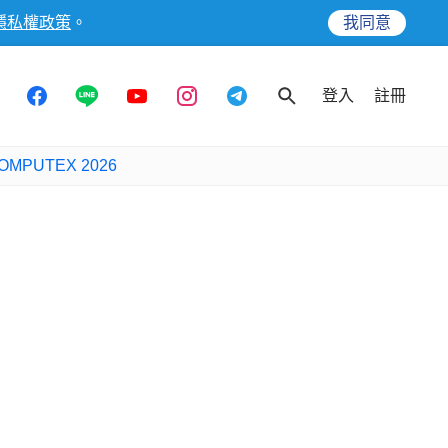
隱私權政策
。
我同意
登入
註冊
OMPUTEX 2026