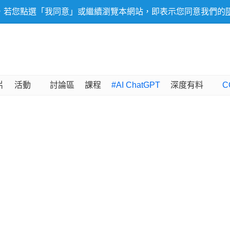
，若您點選「我同意」或繼續瀏覽本網站，即表示您同意我們的
片
活動
討論區
課程
#AI ChatGPT
深度有料
C