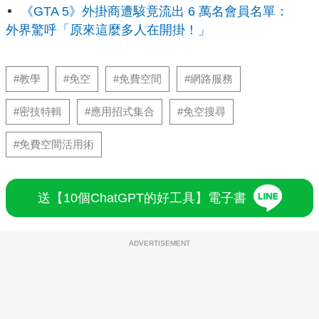
《GTA 5》外掛商遭駭竟流出 6 萬名會員名單：
外界驚呼「原來這麼多人在開掛！」
#教學
#免空
#免費空間
#網路服務
#密技特輯
#應用招式集合
#免空搜尋
#免費空間活用術
送【10個ChatGPT的好工具】電子書
ADVERTISEMENT