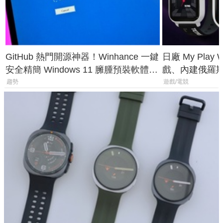
GitHub 熱門開源神器！Winhance 一鍵
日廠 My Play
安全精簡 Windows 11 臃腫預裝軟體與
戲、內建俄羅
後台追蹤
過竟然不能連
趨勢
遊戲/電競