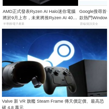
AMD正式發表Ryzen AI Halo迷你電腦
Google搜尋
將於9月上市，未來將推Ryzen AI 400
款熱門Wind
Max系列處理器與對應升級版
機
半導體/電子產業
雲端/資訊安全
Valve 新 VR 旗艦 Steam Frame 傳天價定價、最高恐
破 4.8 萬元