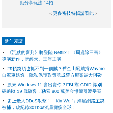
動分享玩法 14招
＜
更多密技特輯請看此
＞
延伸閱讀
《沉默的審判》將登陸 Netflix！《周處除三害》
導演新作，阮經天、王淨主演
29顆鏡頭也抓不到一個賊？舊金山竊賊搭Waymo
自駕車逃逸，隱私保護政策竟成警方辦案最大阻礙
原來 Windows 11 會出賣你？FBI 靠 GDID 識別
碼追蹤 19 歲駭客，勒索 800 萬美金慘遭引渡受審
史上最大DDoS攻擊！「KimWolf」殭屍網路主謀
被捕，破紀錄30Tbps流量癱瘓全球！