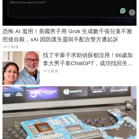
恐怖 AI 濫用！美國男子用 Grok 生成數千張兒童不雅
照後自殺，xAI 因防護失靈與不配合警方遭起訴
AI/大數據
找了半輩子求助偵探都沒用！66歲加
拿大男子靠ChatGPT，成功找回失散
50年家人
AI/大數據