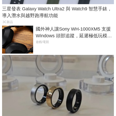
三星發表 Galaxy Watch Ultra2 與 Watch9 智慧手錶，
導入潛水與越野跑導航功能
3C新品
國外神人讓Sony WH-1000XM5 支援
Windows 頭部追蹤，延遲極低玩模擬
飛行超有感
遊戲/電競