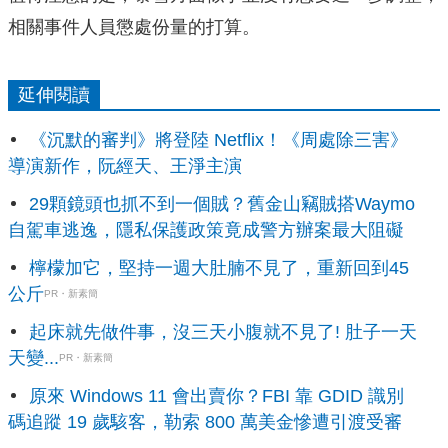
相關事件人員懲處份量的打算。
延伸閱讀
《沉默的審判》將登陸 Netflix！《周處除三害》
導演新作，阮經天、王淨主演
29顆鏡頭也抓不到一個賊？舊金山竊賊搭Waymo
自駕車逃逸，隱私保護政策竟成警方辦案最大阻礙
檸檬加它，堅持一週大肚腩不見了，重新回到45
公斤
PR・新素簡
起床就先做件事，沒三天小腹就不見了! 肚子一天
天變...
PR・新素簡
原來 Windows 11 會出賣你？FBI 靠 GDID 識別
碼追蹤 19 歲駭客，勒索 800 萬美金慘遭引渡受審