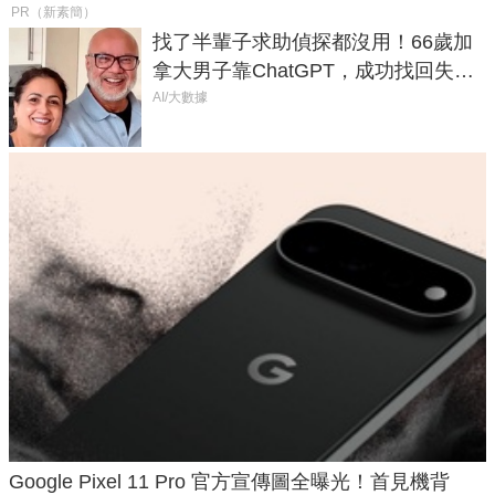
PR（新素簡）
找了半輩子求助偵探都沒用！66歲加
拿大男子靠ChatGPT，成功找回失散
50年家人
AI/大數據
Google Pixel 11 Pro 官方宣傳圖全曝光！首見機背