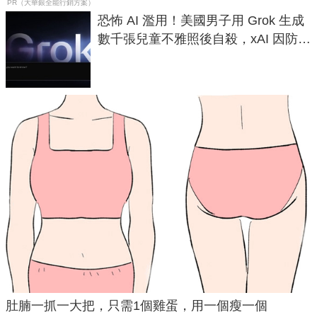
PR（大華銀全能行銷方案）
恐怖 AI 濫用！美國男子用 Grok 生成
數千張兒童不雅照後自殺，xAI 因防護
失靈與不配合警方遭起訴
肚腩一抓一大把，只需1個雞蛋，用一個瘦一個