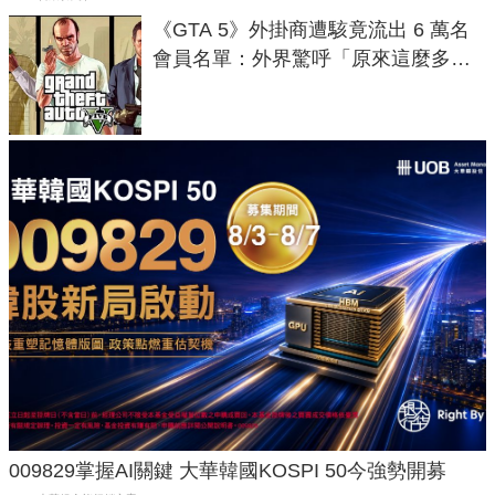
《GTA 5》外掛商遭駭竟流出 6 萬名
會員名單：外界驚呼「原來這麼多人
在開掛！」
009829掌握AI關鍵 大華韓國KOSPI 50今強勢開募