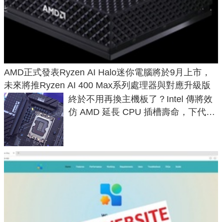
AMD正式發表Ryzen AI Halo迷你電腦將於9月上市，
未來將推Ryzen AI 400 Max系列處理器與對應升級版
終於不用再換主機板了？Intel 傳將效
仿 AMD 延長 CPU 插槽壽命，下代
LGA 1954 至少能戰三代