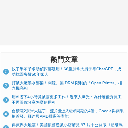
熱門文章
找了半輩子求助偵探都沒用！66歲加拿大男子靠ChatGPT，成
1
功找回失散50年家人
打破大廠墨水綁架！開源、無 DRM 限制的「Open Printer」概
2
念機亮相
用AI省下4小時竟被塞更多工作！過來人曝光：為什麼優秀員工
3
不再跟你分享怎麼使用AI
台積電2奈米太猛了！流片量是3奈米同期的4倍，Google與蘋果
4
搶首發、輝達與AMD排隊等產能
典藏界大地震！美國懷舊遊戲小店驚見 97 片未公開版《超級瑪
5