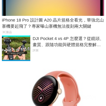
iPhone 18 Pro 設計圖 A20 晶片規格全看光，華強北山
寨機要起飛了？專家曝山寨機無法復刻兩大關鍵
3C新品
DJI Pocket 4 vs 4P 怎麼選？從鏡頭、
畫質、跟隨功能與硬體規格完整解
析，一次看懂兩台差異
評測