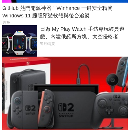
GitHub 熱門開源神器！Winhance 一鍵安全精簡
Windows 11 臃腫預裝軟體與後台追蹤
趨勢
日廠 My Play Watch 手錶專玩經典遊
戲、內建俄羅斯方塊、太空侵略者，
不過竟然不能連手機？
遊戲/電競