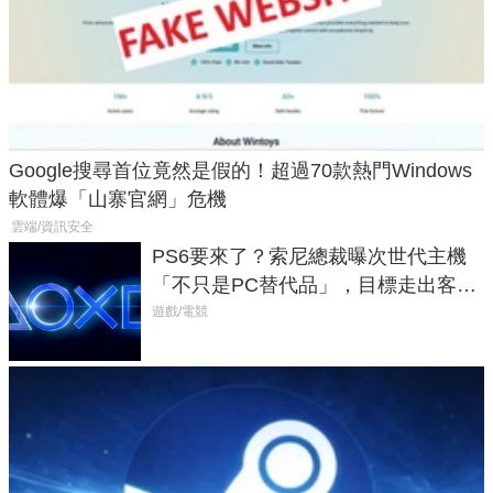
Google搜尋首位竟然是假的！超過70款熱門Windows
軟體爆「山寨官網」危機
雲端/資訊安全
PS6要來了？索尼總裁曝次世代主機
「不只是PC替代品」，目標走出客
廳、進軍電競桌面
遊戲/電競