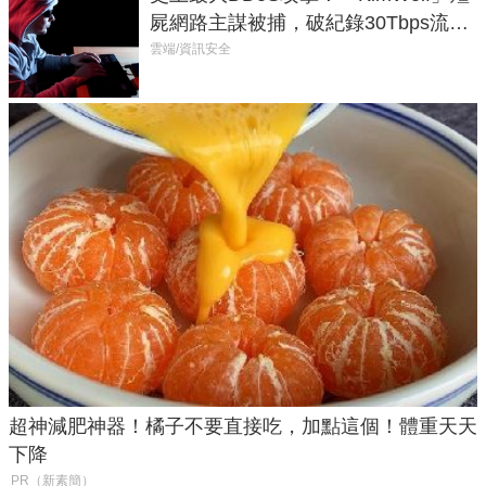
屍網路主謀被捕，破紀錄30Tbps流量
癱瘓全球！
雲端/資訊安全
超神減肥神器！橘子不要直接吃，加點這個！體重天天
下降
PR（新素簡）