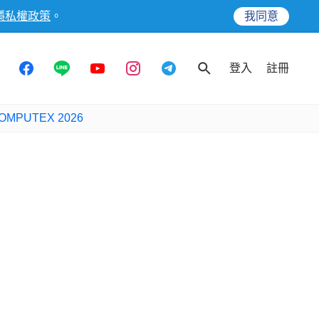
隱私權政策
。
我同意
登入
註冊
OMPUTEX 2026