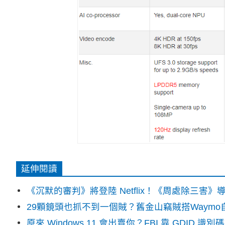
延伸閱讀
《沉默的審判》將登陸 Netflix！《周處除三害
29顆鏡頭也抓不到一個賊？舊金山竊賊搭Waym
原來 Windows 11 會出賣你？FBI 靠 GDID 