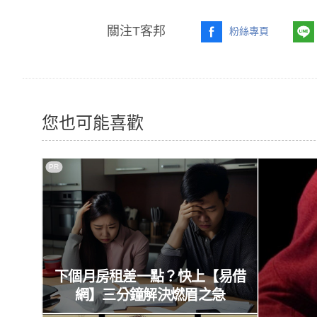
關注T客邦
粉絲專頁
您也可能喜歡
PR
下個月房租差一點？快上【易借
網】三分鐘解決燃眉之急