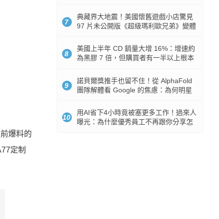
512GB 起跳
典藏界大地震！美國懷舊遊戲小店驚見
7
97 片未公開版《超級瑪利歐兄弟》變體
任天堂卡帶
美國上半年 CD 銷量大增 16%：增速約
8
為黑膠 7 倍，但購買者有一半以上根本
沒有播放器
諾貝爾獎推手也留不住！從 AlphaFold
9
團隊解體看 Google 的焦慮：為何明星
實驗室要為 Gemini 讓路？
用AI省下4小時竟被塞更多工作！過來人
10
曝光：為什麼優秀員工不再跟你分享怎
麼使用AI
據目前爆料的
A77定制