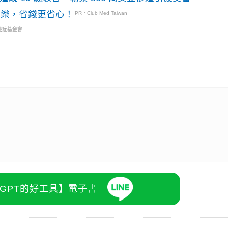
玩樂，省錢更省心！
PR・Club Med Taiwan
癌症基金會
atGPT的好工具】電子書