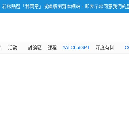
，若您點選「我同意」或繼續瀏覽本網站，即表示您同意我們的
片
活動
討論區
課程
#AI ChatGPT
深度有料
C