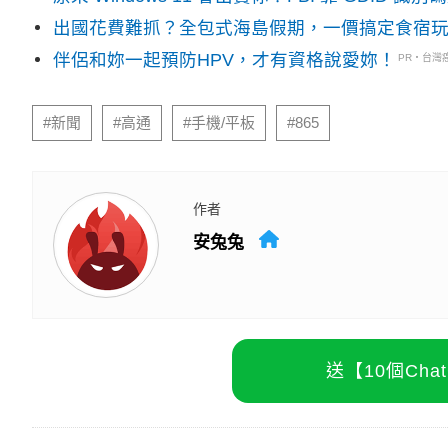
出國花費難抓？全包式海島假期，一價搞定食宿
伴侶和妳一起預防HPV，才有資格說愛妳！
PR・台灣
#新聞
#高通
#手機/平板
#865
作者
安兔兔
送【10個Ch