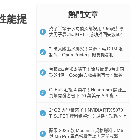
熱門文章
：性能提
找了半輩子求助偵探都沒用！66歲加拿
1
大男子靠ChatGPT，成功找回失散50年
家人
打破大廠墨水綁架！開源、無 DRM 限
2
制的「Open Printer」概念機亮相
台積電2奈米太猛了！流片量是3奈米同
3
期的4倍，Google與蘋果搶首發、輝達
與AMD排隊等產能
GitHub 狂攬 4 萬星！Headroom 開源工
4
具幫開發者省下 70 萬美元 API 費，
Token 消耗暴降 92%
24GB 大容量來了！NVIDIA RTX 5070
5
Ti SUPER 爆料總整理：規格、功耗、上
市時間
蘋果 2026 款 Mac mini 規格爆料：M6
6
與 M5 Pro 異色搭檔登場！容量或將