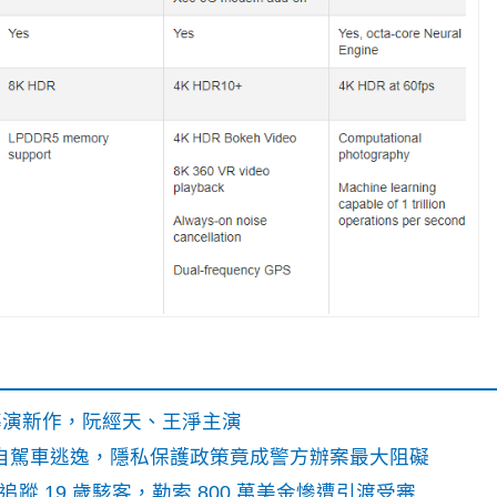
》導演新作，阮經天、王淨主演
o自駕車逃逸，隱私保護政策竟成警方辦案最大阻礙
識別碼追蹤 19 歲駭客，勒索 800 萬美金慘遭引渡受審