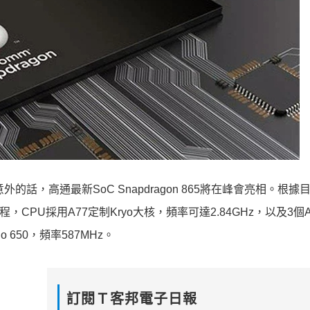
意外的話，高通最新SoC Snapdragon 865將在峰會亮相。根
V製程，CPU採用A77定制Kryo大核，頻率可達2.84GHz，以及3個
o 650，頻率587MHz。
訂閱Ｔ客邦電子日報