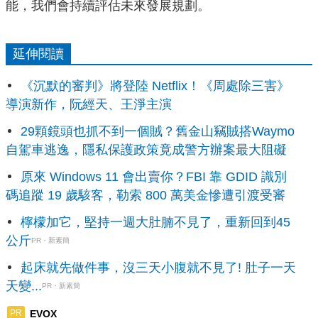
能，我們會持續評估未來發展規劃。
延伸閱讀
《沉默的審判》將登陸 Netflix！《周處除三害》
導演新作，阮經天、王淨主演
29顆鏡頭也抓不到一個賊？舊金山竊賊搭Waymo
自駕車逃逸，隱私保護政策竟成警方辦案最大阻礙
原來 Windows 11 會出賣你？FBI 靠 GDID 識別
碼追蹤 19 歲駭客，勒索 800 萬美金慘遭引渡受審
檸檬加它，堅持一週大肚腩不見了，重新回到45
公斤
PR・新素簡
起床就先做件事，沒三天小腹就不見了! 肚子一天
天變...
PR・新素簡
EVOX
PR