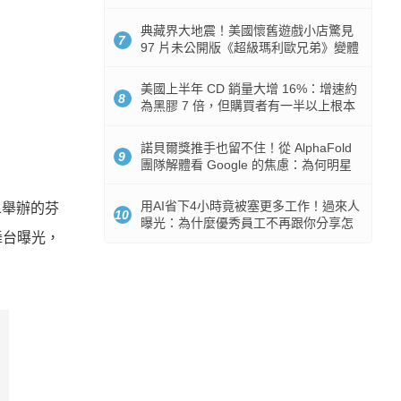
512GB 起跳
典藏界大地震！美國懷舊遊戲小店驚見
7
97 片未公開版《超級瑪利歐兄弟》變體
任天堂卡帶
美國上半年 CD 銷量大增 16%：增速約
8
為黑膠 7 倍，但購買者有一半以上根本
沒有播放器
諾貝爾獎推手也留不住！從 AlphaFold
9
團隊解體看 Google 的焦慮：為何明星
實驗室要為 Gemini 讓路？
用AI省下4小時竟被塞更多工作！過來人
1舉辦的芬
10
曝光：為什麼優秀員工不再跟你分享怎
舞台曝光，
麼使用AI