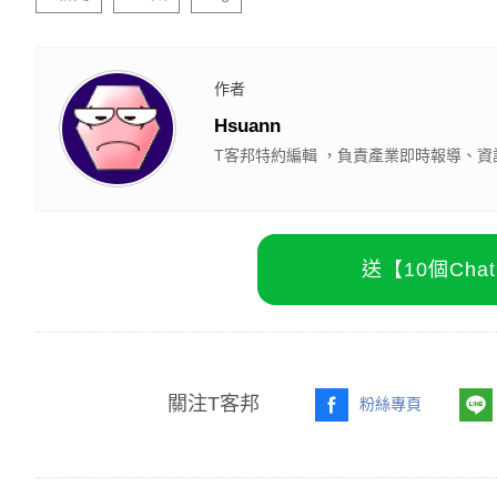
作者
Hsuann
T客邦特約編輯 ，負責產業即時報導、資
送【10個Ch
關注T客邦
粉絲專頁