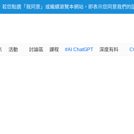
，若您點選「我同意」或繼續瀏覽本網站，即表示您同意我們的
片
活動
討論區
課程
#AI ChatGPT
深度有料
C