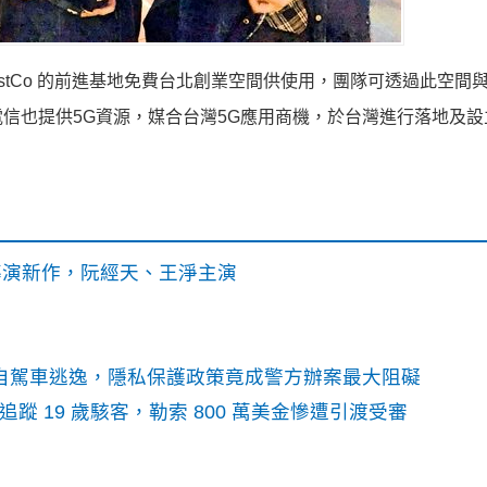
ustCo 的前進基地免費台北創業空間供使用，團隊可透過此空間
信也提供5G資源，媒合台灣5G應用商機，於台灣進行落地及設
》導演新作，阮經天、王淨主演
o自駕車逃逸，隱私保護政策竟成警方辦案最大阻礙
識別碼追蹤 19 歲駭客，勒索 800 萬美金慘遭引渡受審