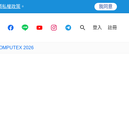
隱私權政策
。
我同意
登入
註冊
OMPUTEX 2026