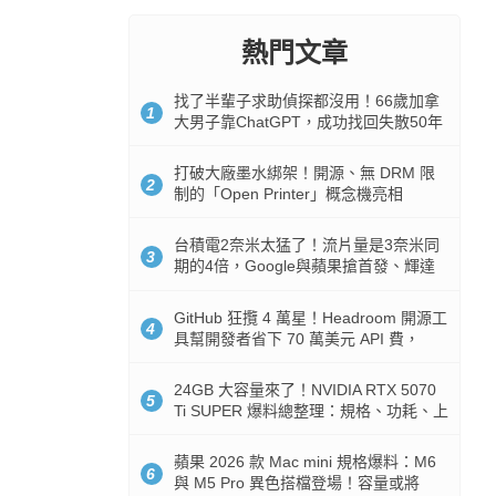
熱門文章
找了半輩子求助偵探都沒用！66歲加拿
1
大男子靠ChatGPT，成功找回失散50年
家人
打破大廠墨水綁架！開源、無 DRM 限
2
制的「Open Printer」概念機亮相
台積電2奈米太猛了！流片量是3奈米同
3
期的4倍，Google與蘋果搶首發、輝達
與AMD排隊等產能
GitHub 狂攬 4 萬星！Headroom 開源工
4
具幫開發者省下 70 萬美元 API 費，
Token 消耗暴降 92%
24GB 大容量來了！NVIDIA RTX 5070
5
Ti SUPER 爆料總整理：規格、功耗、上
市時間
蘋果 2026 款 Mac mini 規格爆料：M6
6
與 M5 Pro 異色搭檔登場！容量或將