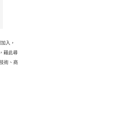
體加入，
往，藉此尋
技術、商