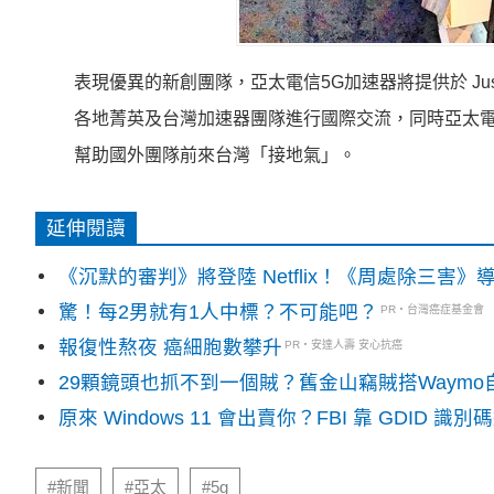
表現優異的新創團隊，亞太電信5G加速器將提供於 J
各地菁英及台灣加速器團隊進行國際交流，同時亞太電
幫助國外團隊前來台灣「接地氣」。
延伸閱讀
《沉默的審判》將登陸 Netflix！《周處除三害
驚！每2男就有1人中標？不可能吧？
PR・台灣癌症基金會
報復性熬夜 癌細胞數攀升
PR・安達人壽 安心抗癌
29顆鏡頭也抓不到一個賊？舊金山竊賊搭Waym
原來 Windows 11 會出賣你？FBI 靠 GDID 
#新聞
#亞太
#5g