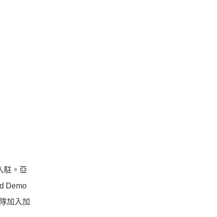
員入駐。亞
d Demo
團隊加入加