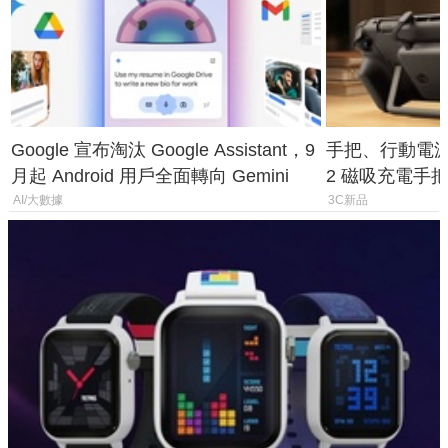
Google 宣布淘汰 Google Assistant，9
手把、行動電源合體
月起 Android 用戶全面轉向 Gemini
2 磁吸充電手把
倍
AI/大數據
3C新品