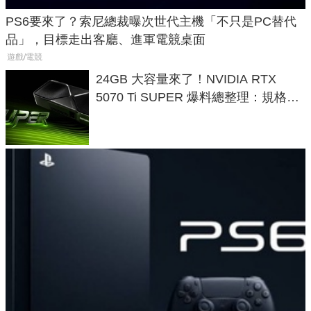
PS6要來了？索尼總裁曝次世代主機「不只是PC替代
品」，目標走出客廳、進軍電競桌面
遊戲/電競
24GB 大容量來了！NVIDIA RTX
5070 Ti SUPER 爆料總整理：規格、
功耗、上市時間