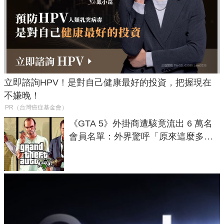
立即諮詢HPV！是對自己健康最好的投資，把握現在
不嫌晚！
PR（台灣癌症基金會）
《GTA 5》外掛商遭駭竟流出 6 萬名
會員名單：外界驚呼「原來這麼多人
在開掛！」