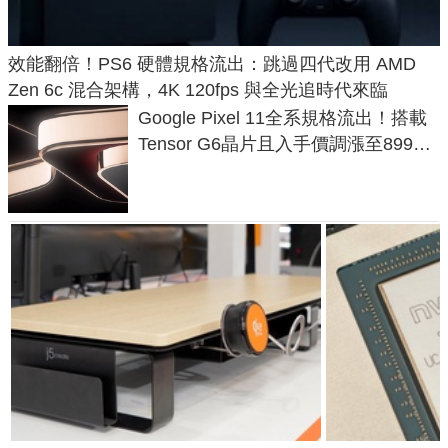
效能翻倍！PS6 硬體規格流出：跳過四代改用 AMD
Zen 6c 混合架構，4K 120fps 與全光追時代來臨
Google Pixel 11全系規格流出！搭載
Tensor G6晶片且入手價調漲至899美
元