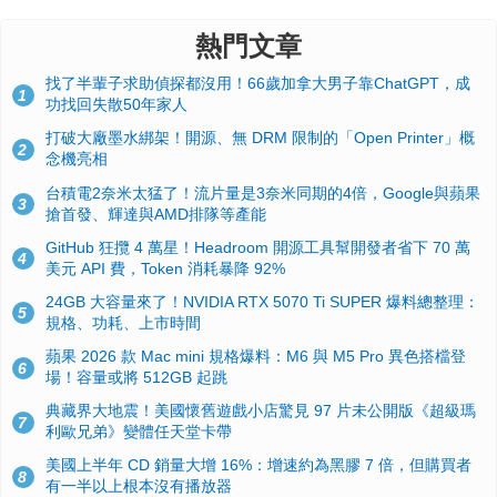
熱門文章
找了半輩子求助偵探都沒用！66歲加拿大男子靠ChatGPT，成
1
功找回失散50年家人
打破大廠墨水綁架！開源、無 DRM 限制的「Open Printer」概
2
念機亮相
台積電2奈米太猛了！流片量是3奈米同期的4倍，Google與蘋果
3
搶首發、輝達與AMD排隊等產能
GitHub 狂攬 4 萬星！Headroom 開源工具幫開發者省下 70 萬
4
美元 API 費，Token 消耗暴降 92%
24GB 大容量來了！NVIDIA RTX 5070 Ti SUPER 爆料總整理：
5
規格、功耗、上市時間
蘋果 2026 款 Mac mini 規格爆料：M6 與 M5 Pro 異色搭檔登
6
場！容量或將 512GB 起跳
典藏界大地震！美國懷舊遊戲小店驚見 97 片未公開版《超級瑪
7
利歐兄弟》變體任天堂卡帶
美國上半年 CD 銷量大增 16%：增速約為黑膠 7 倍，但購買者
8
有一半以上根本沒有播放器