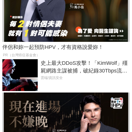
伴侶和妳一起預防HPV，才有資格說愛妳！
PR（台灣癌症基金會）
史上最大DDoS攻擊！「KimWolf」殭
屍網路主謀被捕，破紀錄30Tbps流量
癱瘓全球！
雲端/資訊安全