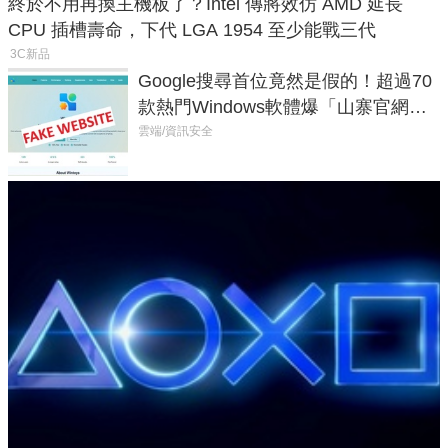
終於不用再換主機板了？Intel 傳將效仿 AMD 延長
CPU 插槽壽命，下代 LGA 1954 至少能戰三代
3C新品
Google搜尋首位竟然是假的！超過70
款熱門Windows軟體爆「山寨官網」
危機
雲端/資訊安全