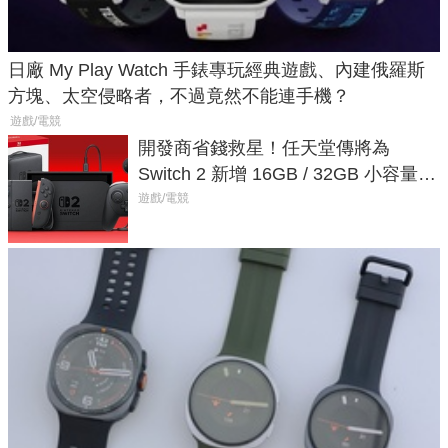
日廠 My Play Watch 手錶專玩經典遊戲、內建俄羅斯
方塊、太空侵略者，不過竟然不能連手機？
遊戲/電競
開發商省錢救星！任天堂傳將為
Switch 2 新增 16GB / 32GB 小容量遊
戲卡的選擇
遊戲/電競