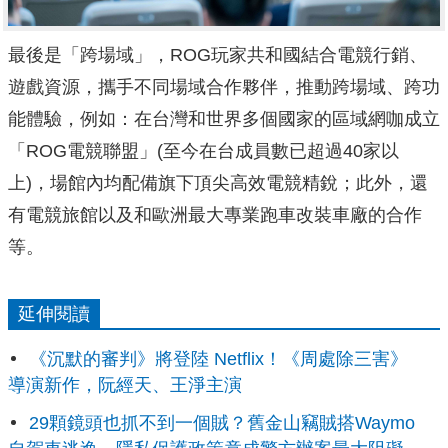
最後是「跨場域」，ROG玩家共和國結合電競行銷、
遊戲資源，攜手不同場域合作夥伴，推動跨場域、跨功
能體驗，例如：在台灣和世界多個國家的區域網咖成立
「ROG電競聯盟」(至今在台成員數已超過40家以
上)，場館內均配備旗下頂尖高效電競精銳；此外，還
有電競旅館以及和歐洲最大專業跑車改裝車廠的合作
等。
延伸閱讀
《沉默的審判》將登陸 Netflix！《周處除三害》
導演新作，阮經天、王淨主演
29顆鏡頭也抓不到一個賊？舊金山竊賊搭Waymo