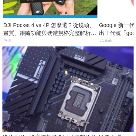
DJI Pocket 4 vs 4P 怎麼選？從鏡頭、
Google 新一代 
畫質、跟隨功能與硬體規格完整解析，
出！代號「god
一次看懂兩台差異
鎖定 AI 應用
評測
3C新品