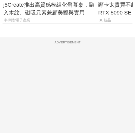
j5Create推出高質感模組化螢幕桌，融
顯卡太貴買不起？
入木紋、磁吸元素兼顧美觀與實用
RTX 5090 S
體
半導體/電子產業
3C新品
ADVERTISEMENT