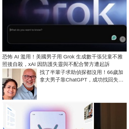
恐怖 AI 濫用！美國男子用 Grok 生成數千張兒童不雅
照後自殺，xAI 因防護失靈與不配合警方遭起訴
找了半輩子求助偵探都沒用！66歲加
拿大男子靠ChatGPT，成功找回失散
50年家人