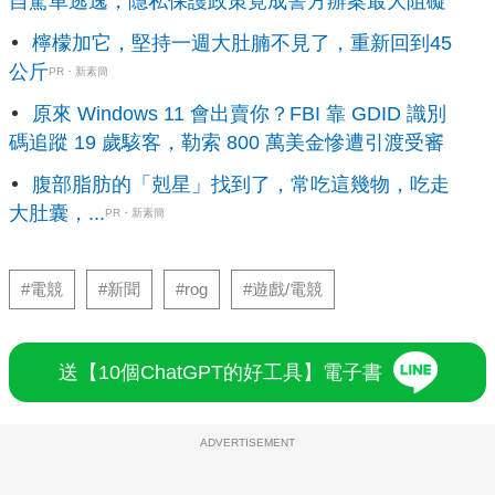
自駕車逃逸，隱私保護政策竟成警方辦案最大阻礙
檸檬加它，堅持一週大肚腩不見了，重新回到45
公斤
PR・新素簡
原來 Windows 11 會出賣你？FBI 靠 GDID 識別
碼追蹤 19 歲駭客，勒索 800 萬美金慘遭引渡受審
腹部脂肪的「剋星」找到了，常吃這幾物，吃走
大肚囊，...
PR・新素簡
#電競
#新聞
#rog
#遊戲/電競
送【10個ChatGPT的好工具】電子書
ADVERTISEMENT