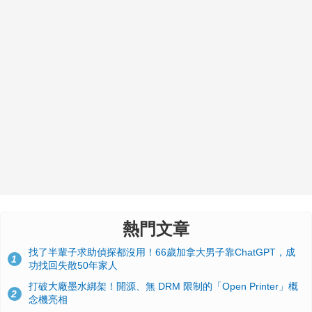
熱門文章
找了半輩子求助偵探都沒用！66歲加拿大男子靠ChatGPT，成
1
功找回失散50年家人
打破大廠墨水綁架！開源、無 DRM 限制的「Open Printer」概
2
念機亮相