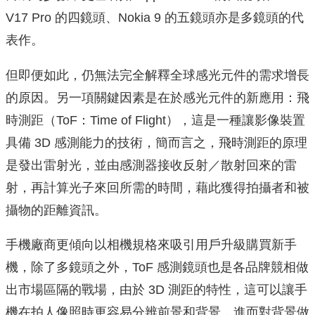
V17 Pro 的四鏡頭、Nokia 9 的五鏡頭亦是多鏡頭的代
表作。
但即便如此，仍無法完全解釋全球感光元件的需求增長
的原因。另一項關鍵因素是在於感光元件的新應用：飛
時測距（ToF：Time of Flight），這是一種讓影像裝置
具備 3D 感測能力的技術，簡而言之，飛時測距的原理
是發出雷射光，並由感測器接收反射／散射回來的雷
射，再計算光子來回所需的時間，藉此獲得拍攝者和被
攝物的距離資訊。
手機廠商更傾向以相機規格來吸引用戶升級購買新手
機，除了多鏡頭之外，ToF 感測鏡頭也是各品牌競相做
出市場區隔的戰場，由於 3D 測距的特性，這可以讓手
機在拍人像照時更容易分辨前景和背景，進而對背景做