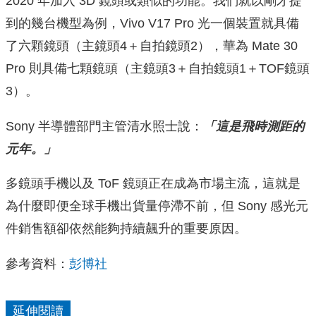
2020 年加入 3D 鏡頭或類似的功能。我們就以剛才提
到的幾台機型為例，Vivo V17 Pro 光一個裝置就具備
了六顆鏡頭（主鏡頭4＋自拍鏡頭2），華為 Mate 30
Pro 則具備七顆鏡頭（主鏡頭3＋自拍鏡頭1＋TOF鏡頭
3）。
Sony 半導體部門主管清水照士說：
「這是飛時測距的
元年。」
多鏡頭手機以及 ToF 鏡頭正在成為市場主流，這就是
為什麼即便全球手機出貨量停滯不前，但 Sony 感光元
件銷售額卻依然能夠持續飆升的重要原因。
參考資料：
彭博社
延伸閱讀