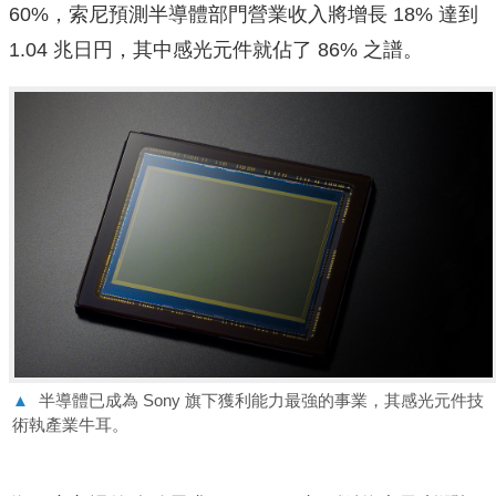
60%，索尼預測半導體部門營業收入將增長 18% 達到
1.04 兆日円，其中感光元件就佔了 86% 之譜。
▲
半導體已成為 Sony 旗下獲利能力最強的事業，其感光元件技
術執產業牛耳。