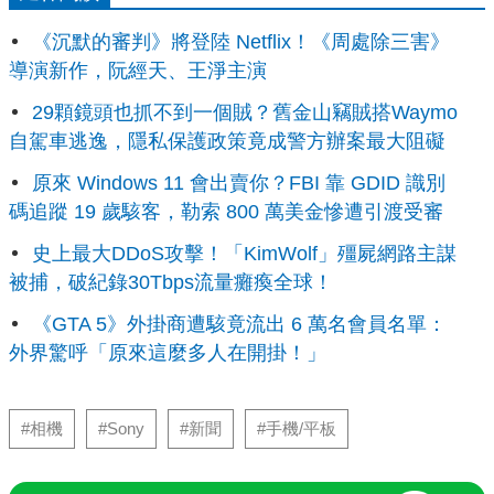
《沉默的審判》將登陸 Netflix！《周處除三害》
導演新作，阮經天、王淨主演
29顆鏡頭也抓不到一個賊？舊金山竊賊搭Waymo
自駕車逃逸，隱私保護政策竟成警方辦案最大阻礙
原來 Windows 11 會出賣你？FBI 靠 GDID 識別
碼追蹤 19 歲駭客，勒索 800 萬美金慘遭引渡受審
史上最大DDoS攻擊！「KimWolf」殭屍網路主謀
被捕，破紀錄30Tbps流量癱瘓全球！
《GTA 5》外掛商遭駭竟流出 6 萬名會員名單：
外界驚呼「原來這麼多人在開掛！」
#相機
#Sony
#新聞
#手機/平板