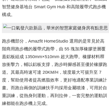
智慧健身基地台 Smart Gym Hub 和高階履帶式跑步機
構成。
跑步機部分，Amazfit HomeStudio 選用的是常見於高
階商用跑步機的履帶式跑帶，由 55 塊加厚橡膠塗層覆
蓋鋁板組成 1350mm×510mm 超大跑帶。橡膠材料釋
放衝擊力，輔以鋁板支撐，跑步時腳感甚至優於橡膠跑
道。其最高時速可達 20KM/H，坡度最大可揚升至 7
度，幫助使用者提高燃脂效率，更好地適配專業訓練計
畫。而跑台兩側的訓練扶手均採用金屬噴漆，可用於自
重訓練，從熱身到運動，再到拉伸，一套完整的運動訓
練都能在跑步機上完成。