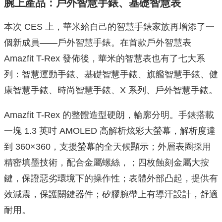
腕上產品：戶外智慧手錶、基礎智慧表
本次 CES 上，華米給自己的智慧手錶家族再增添了一
個新成員——戶外智慧手錶。在首款戶外智慧表
Amazfit T-Rex 發佈後，華米的智慧表也有了七大系
列：智慧運動手錶、基礎智慧手錶、旗艦智慧手錶、健
康智慧手錶、時尚智慧手錶、X 系列、戶外智慧手錶。
Amazfit T-Rex 的整體造型硬朗，輪廓分明。手錶搭載
一塊 1.3 英吋 AMOLED 高解析炫彩大螢幕，解析度達
到 360×360，支援螢幕的全天候顯示；外層表圈採用
精密填墨技術，配合金屬螺絲，；四枚蝕刻金屬大按
鍵，保證惡劣環境下的操作性；表體外部凸起，提供有
效減震，保護關鍵器件；矽膠腕帶上有導汗設計，舒適
耐用。