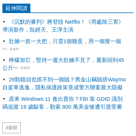
延伸閱讀
《沉默的審判》將登陸 Netflix！《周處除三害》
導演新作，阮經天、王淨主演
肚腩一抓一大把，只需1個雞蛋，用一個瘦一個
PR・新素簡
檸檬加它，堅持一週大肚腩不見了，重新回到45
公斤
PR・新素簡
29顆鏡頭也抓不到一個賊？舊金山竊賊搭Waymo
自駕車逃逸，隱私保護政策竟成警方辦案最大阻礙
原來 Windows 11 會出賣你？FBI 靠 GDID 識別
碼追蹤 19 歲駭客，勒索 800 萬美金慘遭引渡受審
#新聞