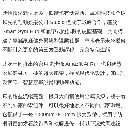
硬體情況就這麼多，軟體也有新東西。華米科技和全球
領先的運動娛樂公司 Studio 達成了戰略合作，基於
Smart Gym Hub 和履帶式跑步機的硬體基礎，共同構
建了專屬家庭健身繫統和運動社群。華米表示未來還會
不斷引入更多的第三方運動課程，完善整個生態。
此次一同推出的家用跑步機 Amazfit AirRun 也和智慧
家庭健身房一樣的超大跑帶，極簡現代化設計，JBL 訂
製音箱、智慧穿戴設備聯動等功能。
它的造型流暢完整，機身大面積使用金屬噴漆，幾乎看
不到外露的零組件，可以很好地融入不同的居家環境。
它配備了一條 1300mm×500mm 超大跑帶，採用了防
滑耐磨的鑽石紋跑帶和軟膠邊條，輔以下沉式馬達設