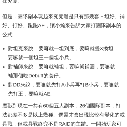
探究竟。
但是，團隊副本玩起來究竟還是只有那幾套－坦好、補
好、打好、跑跑AE，讓小編來告訴大家打團隊副本的
公式：
對坦克來說，要嘛就一坦到底，要嘛就疊X換坦，
要嘛就一個坦王一個坦小兵。
對補師來說，要嘛就補坦，要嘛就補團，要嘛就
補那個吃Debuff的衰仔。
對DD來說，要嘛就先打A小兵再打B小兵，要嘛就
先打王，要嘛就AE。
魔獸到現在一共有60個五人副本，26個團隊副本，打
法都差不多是以上幾種。偶爾才會出現比較有變化的載
具戰，但載具戰終究不是RAID的主體。一開始玩家可