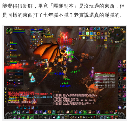
能覺得很新鮮，畢竟「團隊副本」是沒玩過的東西，但
是同樣的東西打了七年膩不膩？老實說還真的滿膩的。