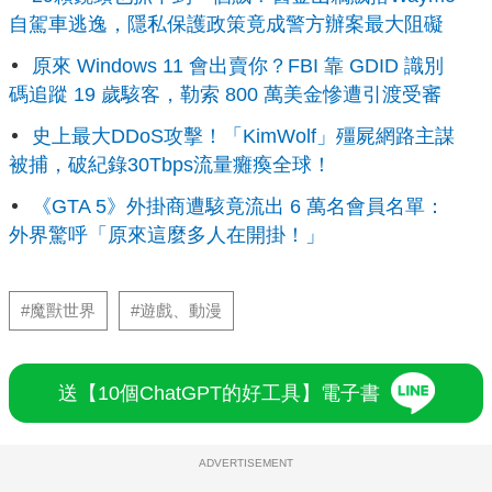
自駕車逃逸，隱私保護政策竟成警方辦案最大阻礙
原來 Windows 11 會出賣你？FBI 靠 GDID 識別
碼追蹤 19 歲駭客，勒索 800 萬美金慘遭引渡受審
史上最大DDoS攻擊！「KimWolf」殭屍網路主謀
被捕，破紀錄30Tbps流量癱瘓全球！
《GTA 5》外掛商遭駭竟流出 6 萬名會員名單：
外界驚呼「原來這麼多人在開掛！」
#魔獸世界
#遊戲、動漫
送【10個ChatGPT的好工具】電子書
ADVERTISEMENT