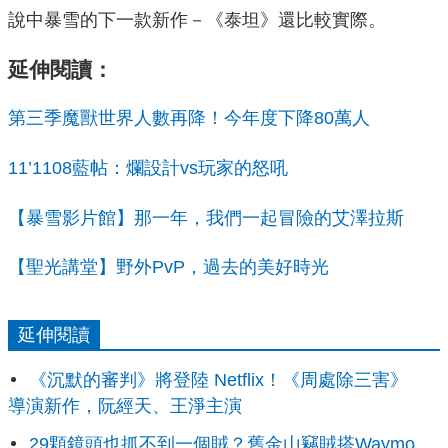
說中暴雪的下一款新作－《泰坦》還比較實際。
延伸閱讀：
第三季魔獸世界人數再降！今年度下降80萬人
11’1108藍帖：爛設計vs玩家的怒吼
【暴雪影片館】那一年，我們一起冒險的艾澤拉斯
【聖光講堂】野外PvP，過去的美好時光
延伸閱讀
《沉默的審判》將登陸 Netflix！《周處除三害》
導演新作，阮經天、王淨主演
29顆鏡頭也抓不到一個賊？舊金山竊賊搭Waymo