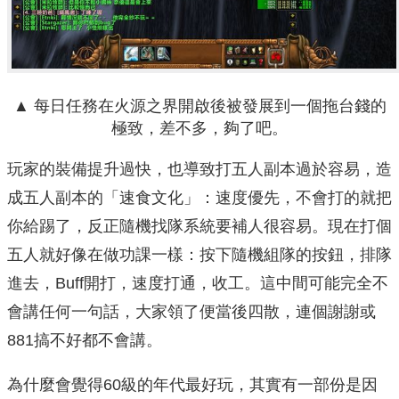
▲ 每日任務在火源之界開啟後被發展到一個拖台錢的
極致，差不多，夠了吧。
玩家的裝備提升過快，也導致打五人副本過於容易，造
成五人副本的「速食文化」：速度優先，不會打的就把
你給踢了，反正隨機找隊系統要補人很容易。現在打個
五人就好像在做功課一樣：按下隨機組隊的按鈕，排隊
進去，Buff開打，速度打通，收工。這中間可能完全不
會講任何一句話，大家領了便當後四散，連個謝謝或
881搞不好都不會講。
為什麼會覺得60級的年代最好玩，其實有一部份是因