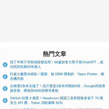
熱門文章
找了半輩子求助偵探都沒用！66歲加拿大男子靠ChatGPT，成
1
功找回失散50年家人
打破大廠墨水綁架！開源、無 DRM 限制的「Open Printer」概
2
念機亮相
台積電2奈米太猛了！流片量是3奈米同期的4倍，Google與蘋果
3
搶首發、輝達與AMD排隊等產能
GitHub 狂攬 4 萬星！Headroom 開源工具幫開發者省下 70 萬
4
美元 API 費，Token 消耗暴降 92%