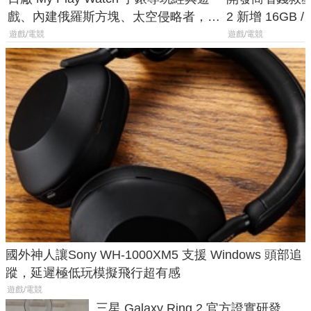
戲、內建俄羅斯方塊、太空侵略者，不
2 新增 16GB
過竟然不能連手機？
選擇
遊戲/電競
遊戲/電競
國外神人讓Sony WH-1000XM5 支援 Windows 頭部追
蹤，延遲極低玩模擬飛行超有感
遊戲/電競
三星 Galaxy Ring 2 官方證實研發