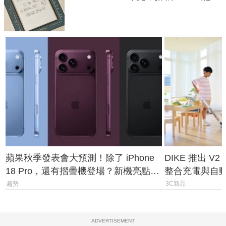
體
蘋果秋季發表會大預測！除了 iPhone
DIKE 推出 V
18 Pro，還有摺疊機登場？新機亮點預
整合充電與自
測一次看
趨勢
3C新品
ADVERTISEMENT