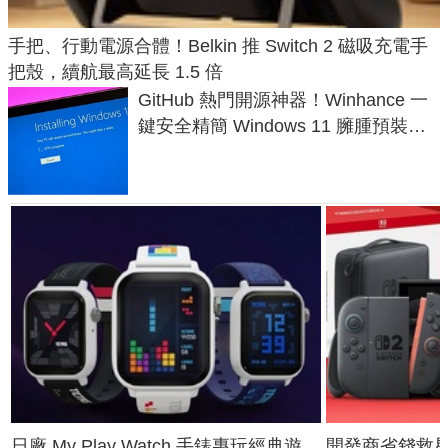
手把、行動電源合體！Belkin 推 Switch 2 磁吸充電手
把殼，續航最高延長 1.5 倍
GitHub 熱門開源神器！Winhance 一
鍵安全精簡 Windows 11 臃腫預裝軟
體與後台追蹤
日廠 My Play Watch 手錶專玩經典遊
開發商省錢救星！