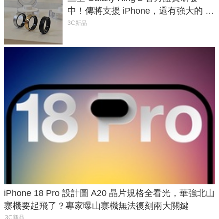
中！傳將支援 iPhone，還有強大的 AI
與智慧家電連動功能
3C新品
iPhone 18 Pro 設計圖 A20 晶片規格全看光，華強北山
寨機要起飛了？專家曝山寨機無法復刻兩大關鍵
3C新品