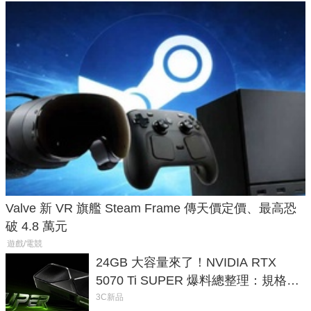
Valve 新 VR 旗艦 Steam Frame 傳天價定價、最高恐
破 4.8 萬元
遊戲/電競
24GB 大容量來了！NVIDIA RTX
5070 Ti SUPER 爆料總整理：規格、
功耗、上市時間
3C新品