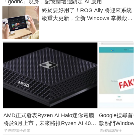
「godric」現身，記憶體增強鎖定 AI 應用
終於要好用了！ROG Ally 將迎來系統
級重大更新，全新 Windows 掌機殼模
式讓操作就像 Xbox 一樣順暢
AMD正式發表Ryzen AI Halo迷你電腦
Google搜尋
將於9月上市，未來將推Ryzen AI 400
款熱門Wind
Max系列處理器與對應升級版
機
半導體/電子產業
雲端/資訊安全