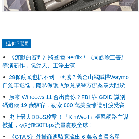
延伸閱讀
《沉默的審判》將登陸 Netflix！《周處除三害》
導演新作，阮經天、王淨主演
29顆鏡頭也抓不到一個賊？舊金山竊賊搭Waymo
自駕車逃逸，隱私保護政策竟成警方辦案最大阻礙
原來 Windows 11 會出賣你？FBI 靠 GDID 識別
碼追蹤 19 歲駭客，勒索 800 萬美金慘遭引渡受審
史上最大DDoS攻擊！「KimWolf」殭屍網路主謀
被捕，破紀錄30Tbps流量癱瘓全球！
《GTA 5》外掛商遭駭竟流出 6 萬名會員名單：