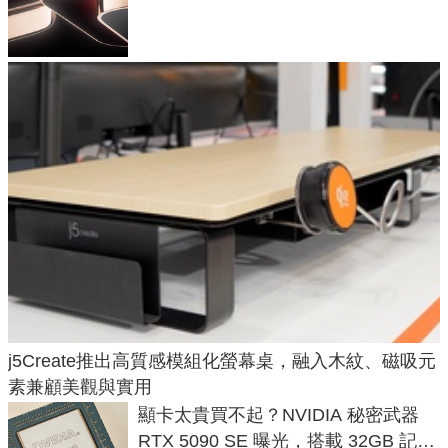
元
j5Create推出高質感模組化螢幕桌，融入木紋、磁吸元
素兼顧美觀與實用
顯卡太貴買不起？NVIDIA 秘密武器
RTX 5090 SE 曝光，搭載 32GB 記憶