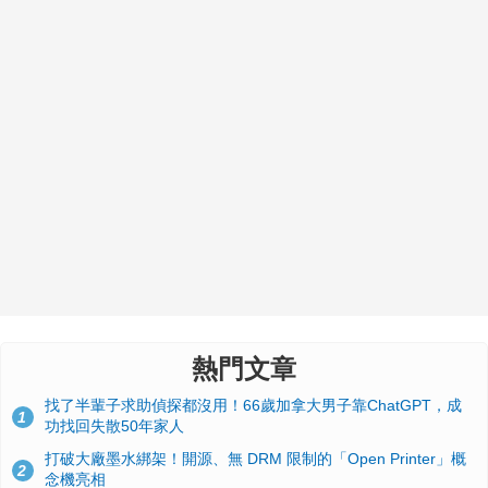
熱門文章
找了半輩子求助偵探都沒用！66歲加拿大男子靠ChatGPT，成
1
功找回失散50年家人
打破大廠墨水綁架！開源、無 DRM 限制的「Open Printer」概
2
念機亮相