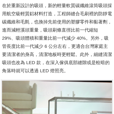
在於重新設計的吸頭，新的輕量軟質碳纖維滾筒吸頭採
用航空級輕質鋁材料打造，工程師縫合毛刷裡的防靜電
碳纖維和毛氈，也換掉先前使用的塑膠零件和黏著劑，
進而減輕溪頭重量，吸頭刷條直徑比前一代縮短
29%、吸頭體積和重量比前一代減少 40%。另外，吸
管長度比前一代減少 6 公分左右，更適合台灣家庭主
要清潔者的身高，清潔地板時更輕鬆。此外，細縫清潔
吸頭也改為 LED 款，在深入傢俱底部縫隙或是較暗的
角落時就可以透過 LED 燈照亮。