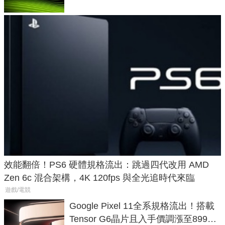
效能翻倍！PS6 硬體規格流出：跳過四代改用 AMD
Zen 6c 混合架構，4K 120fps 與全光追時代來臨
遊戲/電競
Google Pixel 11全系規格流出！搭載
Tensor G6晶片且入手價調漲至899美