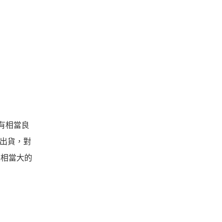
0有相當良
統出貨，對
是相當大的