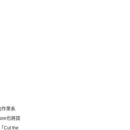
現的作業系
ore也將提
t the