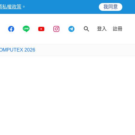
隱私權政策
。
我同意
登入
註冊
OMPUTEX 2026