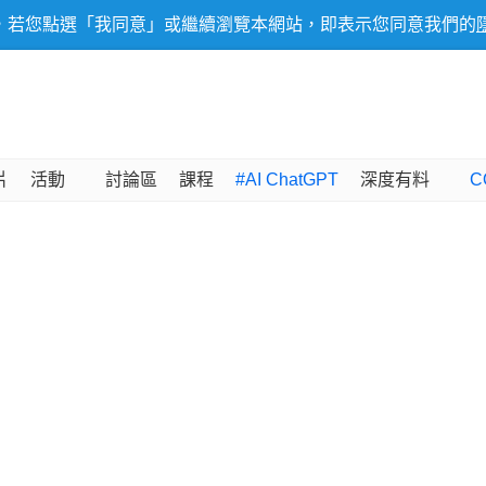
，若您點選「我同意」或繼續瀏覽本網站，即表示您同意我們的
片
活動
討論區
課程
#AI ChatGPT
深度有料
C