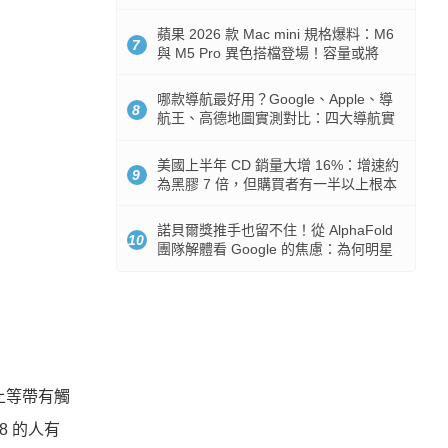
市時間
蘋果 2026 款 Mac mini 規格爆料：M6
7
與 M5 Pro 異色搭檔登場！容量或將
512GB 起跳
哪款導航最好用？Google、Apple、導
8
航王、高德地圖實測對比：四大導航實
測懶人包
美國上半年 CD 銷量大增 16%：增速約
9
為黑膠 7 倍，但購買者有一半以上根本
沒有播放器
諾貝爾獎推手也留不住！從 AlphaFold
10
團隊解體看 Google 的焦慮：為何明星
實驗室要為 Gemini 讓路？
機上等帶有觸
8 的人有