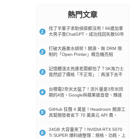
熱門文章
找了半輩子求助偵探都沒用！66歲加拿
1
大男子靠ChatGPT，成功找回失散50年
家人
打破大廠墨水綁架！開源、無 DRM 限
2
制的「Open Printer」概念機亮相
記憶體漲太兇連老闆都怕了？SK海力士
3
竟然認了價格「不正常」：再漲下去不
是好事
台積電2奈米太猛了！流片量是3奈米同
4
期的4倍，Google與蘋果搶首發、輝達
與AMD排隊等產能
GitHub 狂攬 4 萬星！Headroom 開源工
5
具幫開發者省下 70 萬美元 API 費，
Token 消耗暴降 92%
24GB 大容量來了！NVIDIA RTX 5070
6
Ti SUPER 爆料總整理：規格、功耗、上