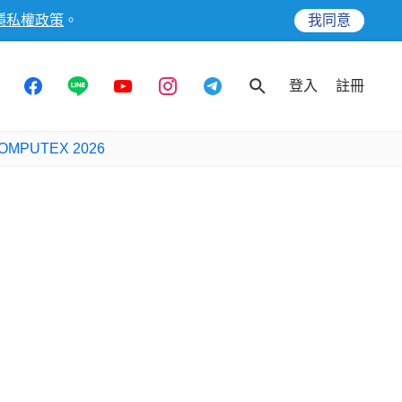
隱私權政策
。
我同意
登入
註冊
OMPUTEX 2026