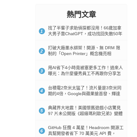
熱門文章
找了半輩子求助偵探都沒用！66歲加拿
1
大男子靠ChatGPT，成功找回失散50年
家人
打破大廠墨水綁架！開源、無 DRM 限
2
制的「Open Printer」概念機亮相
用AI省下4小時竟被塞更多工作！過來人
3
曝光：為什麼優秀員工不再跟你分享怎
麼使用AI
台積電2奈米太猛了！流片量是3奈米同
4
期的4倍，Google與蘋果搶首發、輝達
與AMD排隊等產能
典藏界大地震！美國懷舊遊戲小店驚見
5
97 片未公開版《超級瑪利歐兄弟》變體
任天堂卡帶
GitHub 狂攬 4 萬星！Headroom 開源工
6
具幫開發者省下 70 萬美元 API 費，