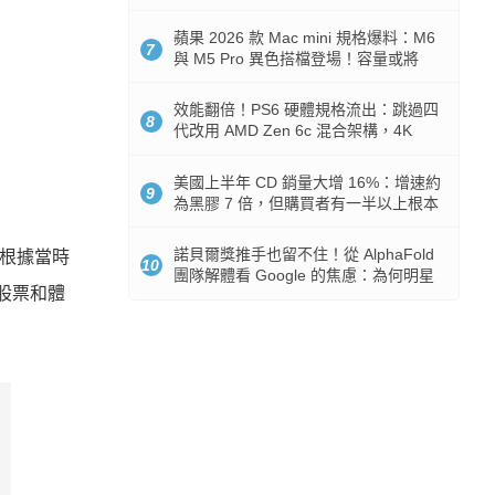
Token 消耗暴降 92%
蘋果 2026 款 Mac mini 規格爆料：M6
7
與 M5 Pro 異色搭檔登場！容量或將
512GB 起跳
效能翻倍！PS6 硬體規格流出：跳過四
8
代改用 AMD Zen 6c 混合架構，4K
120fps 與全光追時代來臨
美國上半年 CD 銷量大增 16%：增速約
9
為黑膠 7 倍，但購買者有一半以上根本
沒有播放器
諾貝爾獎推手也留不住！從 AlphaFold
。根據當時
10
團隊解體看 Google 的焦慮：為何明星
、股票和體
實驗室要為 Gemini 讓路？