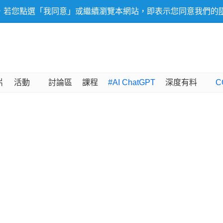
，若您點選「我同意」或繼續瀏覽本網站，即表示您同意我們的
片
活動
討論區
課程
#AI ChatGPT
深度有料
C