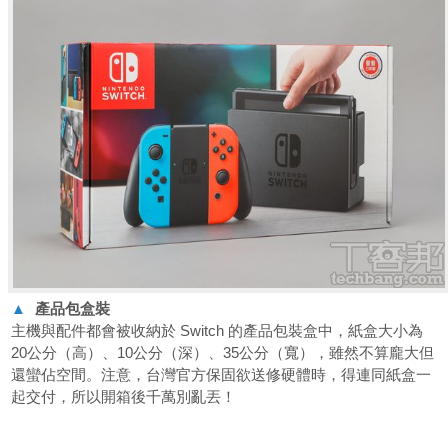
▲
產品包盒裝
主機與配件都會被收納於 Switch 的產品包裝盒中，紙盒大小為
20公分（高）、10公分（深）、35公分（寬），雖然不算龐大但
還蠻佔空間。注意，台灣官方保固欲送修硬體時，得連同紙盒一
起交付，所以開箱後千萬別亂丟！