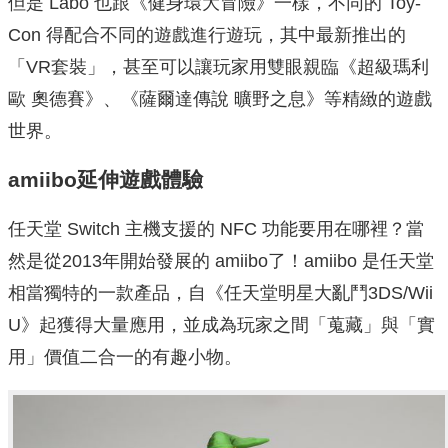
但是 Labo 也跟《健身環大冒險》一樣，不同的 Toy-
Con 得配合不同的遊戲進行遊玩，其中最新推出的
「VR套裝」，甚至可以讓玩家用雙眼親臨《超級瑪利
歐 奧德賽》、《薩爾達傳說 曠野之息》等精緻的遊戲
世界。
amiibo延伸遊戲體驗
任天堂 Switch 主機支援的 NFC 功能要用在哪裡？當
然是從2013年開始發展的 amiibo了！amiibo 是任天堂
相當獨特的一款產品，自《任天堂明星大亂鬥3DS/Wii
U》起獲得大量應用，並成為玩家之間「蒐藏」與「實
用」價值二合一的有趣小物。