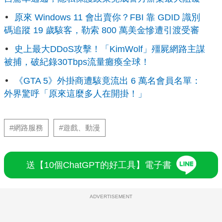
原來 Windows 11 會出賣你？FBI 靠 GDID 識別
碼追蹤 19 歲駭客，勒索 800 萬美金慘遭引渡受審
史上最大DDoS攻擊！「KimWolf」殭屍網路主謀
被捕，破紀錄30Tbps流量癱瘓全球！
《GTA 5》外掛商遭駭竟流出 6 萬名會員名單：
外界驚呼「原來這麼多人在開掛！」
#網路服務
#遊戲、動漫
送【10個ChatGPT的好工具】電子書
ADVERTISEMENT