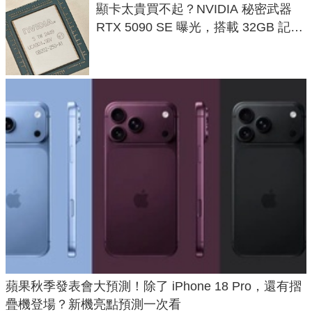
顯卡太貴買不起？NVIDIA 秘密武器
RTX 5090 SE 曝光，搭載 32GB 記憶
體
蘋果秋季發表會大預測！除了 iPhone 18 Pro，還有摺
疊機登場？新機亮點預測一次看