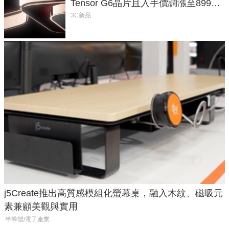
Tensor G6晶片且入手價調漲至899美
元
3C新品
j5Create推出高質感模組化螢幕桌，融入木紋、磁吸元
素兼顧美觀與實用
半導體/電子產業