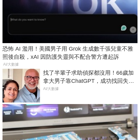
恐怖 AI 濫用！美國男子用 Grok 生成數千張兒童不雅
照後自殺，xAI 因防護失靈與不配合警方遭起訴
AI/大數據
找了半輩子求助偵探都沒用！66歲加
拿大男子靠ChatGPT，成功找回失散
50年家人
AI/大數據