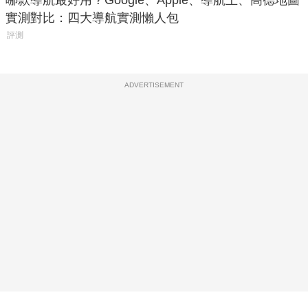
哪款導航最好用？Google、Apple、導航王、高德地圖
實測對比：四大導航實測懶人包
評測
ADVERTISEMENT