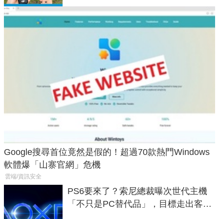
Google搜尋首位竟然是假的！超過70款熱門Windows
軟體爆「山寨官網」危機
雲端/資訊安全
PS6要來了？索尼總裁曝次世代主機
「不只是PC替代品」，目標走出客
廳、進軍電競桌面