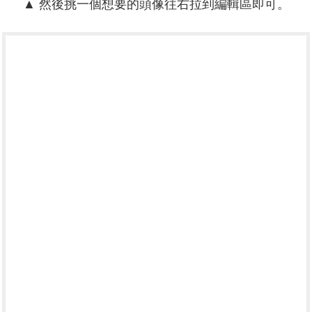
▲ 然後挑一個想要的頭像往右拉到編輯區即可。