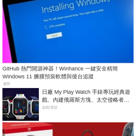
GitHub 熱門開源神器！Winhance 一鍵安全精簡
Windows 11 臃腫預裝軟體與後台追蹤
趨勢
日廠 My Play Watch 手錶專玩經典遊
戲、內建俄羅斯方塊、太空侵略者，
不過竟然不能連手機？
遊戲/電競