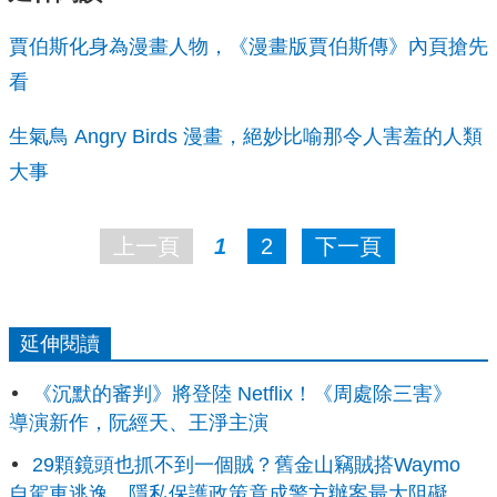
賈伯斯化身為漫畫人物，《漫畫版賈伯斯傳》內頁搶先
看
生氣鳥 Angry Birds 漫畫，絕妙比喻那令人害羞的人類
大事
上一頁
1
2
下一頁
延伸閱讀
《沉默的審判》將登陸 Netflix！《周處除三害》
導演新作，阮經天、王淨主演
29顆鏡頭也抓不到一個賊？舊金山竊賊搭Waymo
自駕車逃逸，隱私保護政策竟成警方辦案最大阻礙