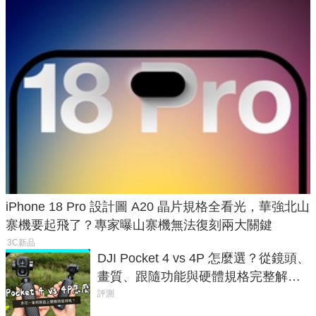
iPhone 18 Pro 設計圖 A20 晶片規格全看光，華強北山
寨機要起飛了？專家曝山寨機無法復刻兩大關鍵
3C新品
DJI Pocket 4 vs 4P 怎麼選？從鏡頭、
畫質、跟隨功能與硬體規格完整解
析，一次看懂兩台差異
評測